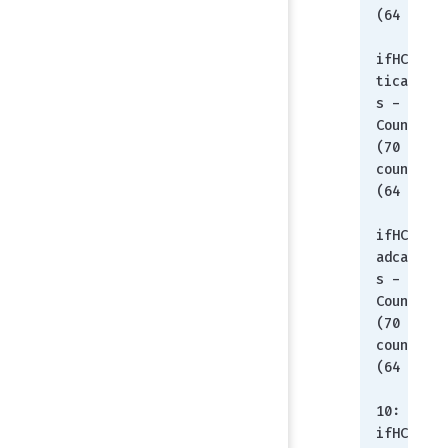
(64 bit))
       8: 
ifHCInMul
ticastPkt
s - 
Counter64
(70 - 
counter 
(64 bit))
       9: 
ifHCInBro
adcastPkt
s - 
Counter64
(70 - 
counter 
(64 bit))
10: 
ifHCOutOc