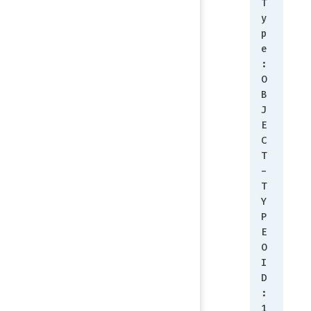
T
y
p
e
:        
O
B
J
E
C
T
-
T
Y
P
E
O
I
D
:         
1