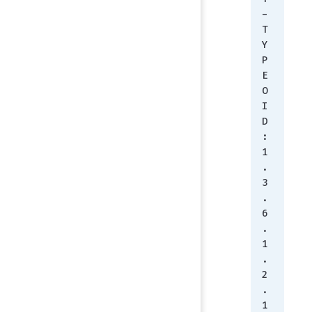
-
T
Y
P
E
O
I
D
:         
1
.
3
.
6
.
1
.
2
.
1