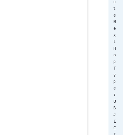
u
t
e
N
e
x
t
H
o
p
T
y
p
e
:        
O
B
J
E
C
T