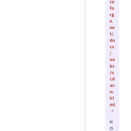
ce
fo
rg
e.
ne
t/
do
cs
/
mi
bs
/u
cd
av
is.
ht
ml
H
O