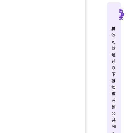
重
要
具
体
可
以
通
过
以
下
链
接
查
看
到
公
共
MI
B