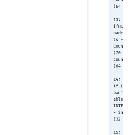
(64 bit))
13: 
ifHCOutBr
oadcastPk
ts - 
Counter64
(70 - 
counter 
(64 bit))
14: 
ifLinkUpD
ownTrapEn
able - 
INTEGER(2 
- integer 
(32 bit))
15: 