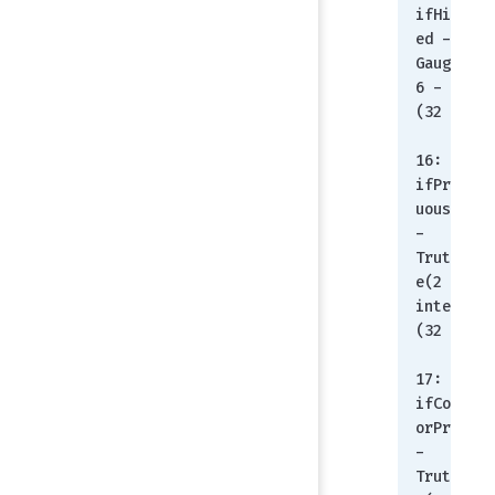
ifHighSpe
ed - 
Gauge32(6
6 - gauge 
(32 bit))
16: 
ifPromisc
uousMode 
- 
TruthValu
e(2 - 
integer 
(32 bit))
17: 
ifConnect
orPresent 
- 
TruthValu