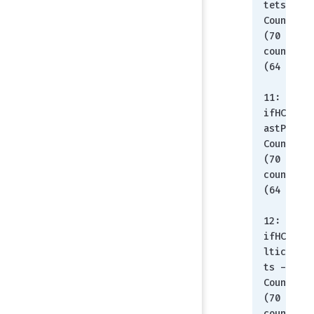
tets - 
Counter64
(70 - 
counter 
(64 bit))
11: 
ifHCOutUc
astPkts - 
Counter64
(70 - 
counter 
(64 bit))
12: 
ifHCOutMu
lticastPk
ts - 
Counter64
(70 - 
counter 