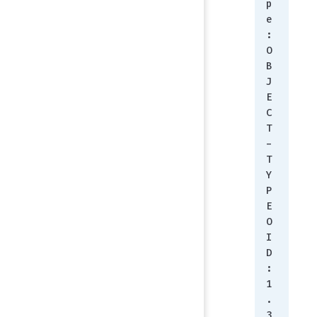
p
e
:        
O
B
J
E
C
T
-
T
Y
P
E
O
I
D
:         
1
.
3