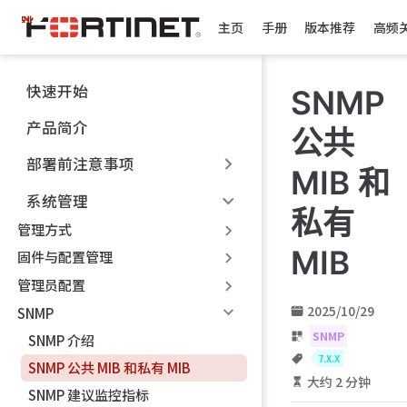
跳
主页
手册
版本推荐
高频
至
主
要
快速开始
SNMP
內
容
产品简介
公共
部署前注意事项
MIB 和
系统管理
私有
管理方式
MIB
固件与配置管理
管理员配置
2025/10/29
SNMP
SNMP
SNMP 介绍
7.X.X
SNMP 公共 MIB 和私有 MIB
大约 2 分钟
SNMP 建议监控指标