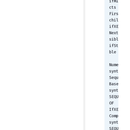
ifMIBObje
cts
First 
child:        
ifXEntry
Next 
sibling:        
ifStackTa
ble
Numerical 
syntax:        
Sequence
Base 
syntax:        
SEQUENCE 
OF 
IfXEntry
Composed 
syntax:        
SEQUENCE 