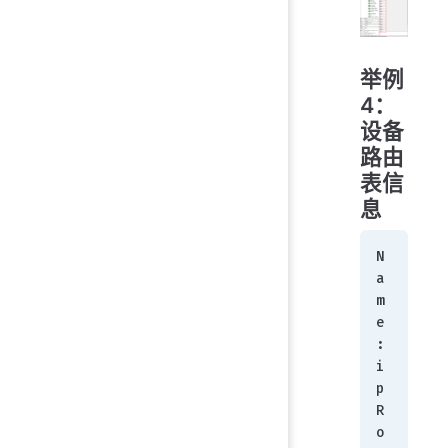
举例
4：
设备
路由
表信
息
N
a
m
e
:        
i
p
R
o