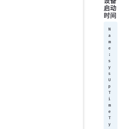
设备
启动
时间
N
a
m
e
:        
s
y
s
U
p
T
i
m
e
T
y