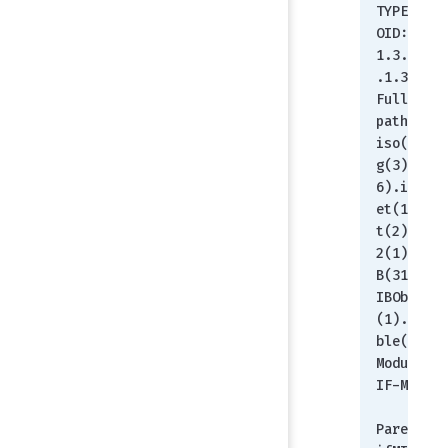
TYPE
OID:         
1.3.6.1.2
.1.31.1.1
Full 
path:        
iso(1).or
g(3).dod(
6).intern
et(1).mgm
t(2).mib-
2(1).ifMI
B(31).ifM
IBObjects
(1).ifXTa
ble(1)
Module:        
IF-MIB
Parent:        