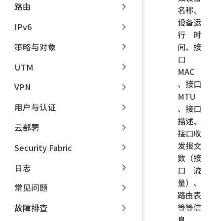
路由
名称、
设备运
IPv6
行时
策略与对象
间、接
口
UTM
MAC
、接口
VPN
MTU
用户与认证
、接口
描述、
云部署
接口收
发报文
Security Fabric
数（接
日志
口流
量）、
常见问题
路由表
等等信
故障排查
息。