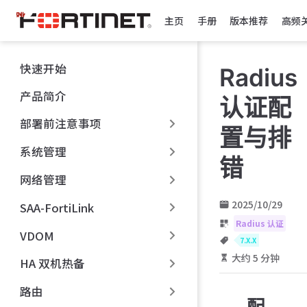
跳
主页
手册
版本推荐
高频
至
主
要
快速开始
Radius
內
容
产品简介
认证配
部署前注意事项
置与排
系统管理
错
网络管理
2025/10/29
SAA-FortiLink
Radius 认证
VDOM
7.X.X
大约 5 分钟
HA 双机热备
路由
配