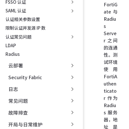
FSSO 认证
FortiG
SAML 认证
ate 与
Radiu
认证相关参数设置
s
限制认证并发源 IP 数
Serve
认证常见问题
r 之间
LDAP
的连通
Radius
性。测
试环境
云部署
使用
FortiA
Security Fabric
uthen
日志
ticato
r 作为
常见问题
Radiu
s 服务
故障排查
器，地
开局与日常维护
址是