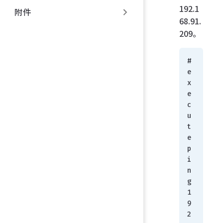
192.1
附件
68.91.
209。
# 
e
x
e
c
u
t
e 
p
i
n
g 
1
9
2