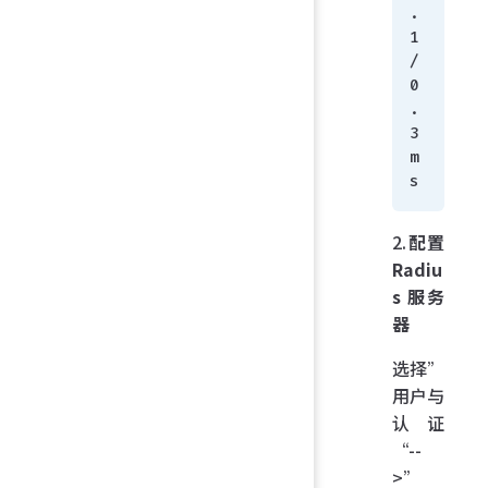
.
1
/
0
.
3 
m
s
2.
配置
Radiu
s 服务
器
选择”
用户与
认证
“--
>”