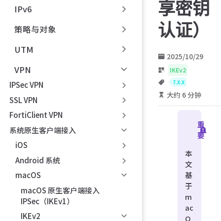
享密钥
IPv6
认证）
策略与对象
UTM
2025/10/29
VPN
IKEv2
7.X.X
IPSec VPN
大约 6 分钟
SSL VPN
FortiClient VPN
重
系统原生客户端接入
要
iOS
本
Android 系统
文
基
macOS
于
macOS 原生客户端接入
m
IPSec（IKEv1）
ac
IKEv2
O