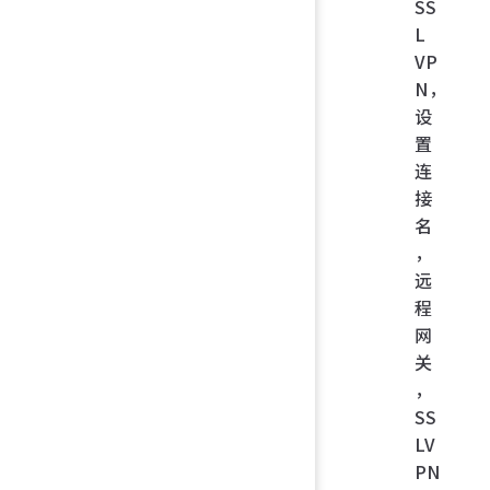
SS
L
VP
N，
设
置
连
接
名
，
远
程
网
关
，
SS
LV
PN