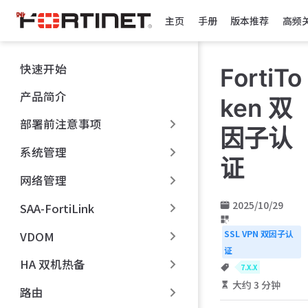
跳
主页
手册
版本推荐
高频
至
主
要
快速开始
FortiTo
內
容
产品简介
ken 双
部署前注意事项
因子认
系统管理
证
网络管理
2025/10/29
SAA-FortiLink
SSL VPN 双因子认
VDOM
证
HA 双机热备
7.X.X
大约 3 分钟
路由