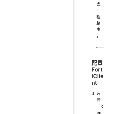
虑
回
程
路
由
。
配置
Fort
iClie
nt
选
择
“R
em