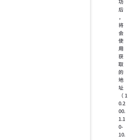
功
后
，
将
会
使
用
获
取
的
地
址
（1
0.2
00.
1.1
0-
10.