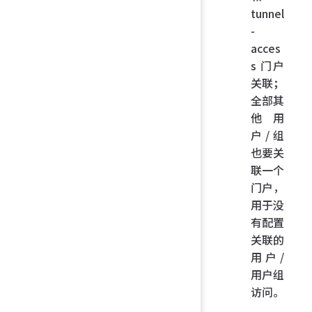
tunnel
-
acces
s 门户
关联；
全部其
他用
户/组
也要关
联一个
门户，
用于没
有配置
关联的
用户/
用户组
访问。