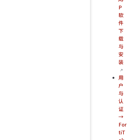
P
软
件
下
载
与
安
装
用
户
与
认
证
→
For
tiT
ok