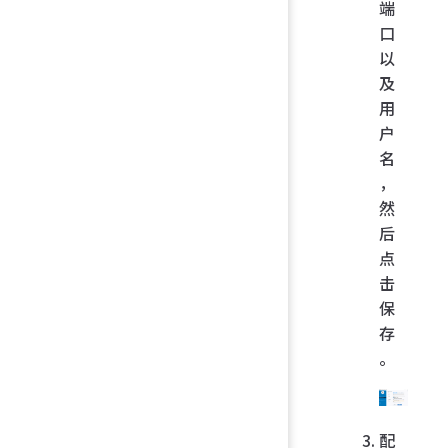
端
口
以
及
用
户
名
，
然
后
点
击
保
存
。
配