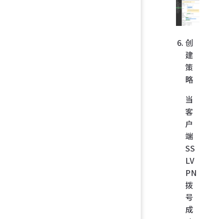
创
建
策
略
当
客
户
端
SS
LV
PN
拨
号
成