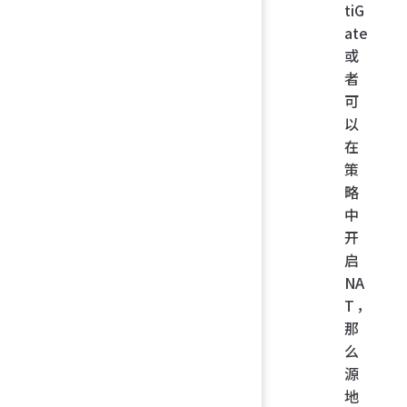
tiG
ate
或
者
可
以
在
策
略
中
开
启
NA
T，
那
么
源
地