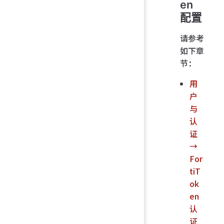
en
配置
请参考
如下章
节：
用
户
与
认
证
→
For
tiT
ok
en
认
证