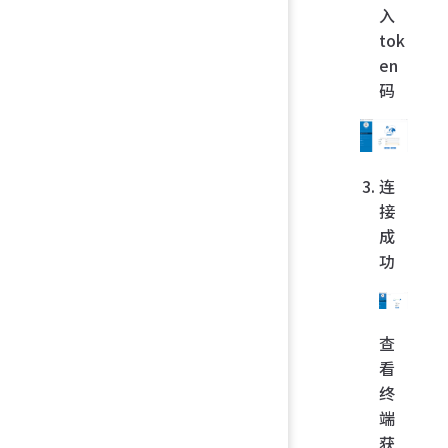
入
tok
en
码
连
接
成
功
查
看
终
端
获