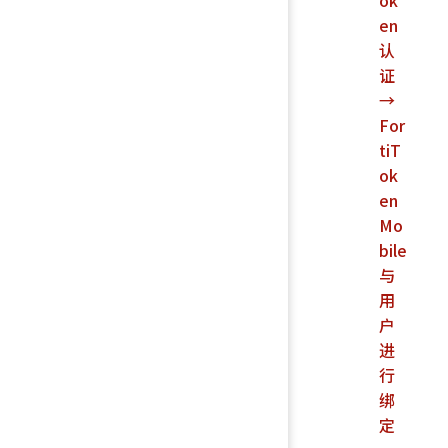
en
认
证
→
For
tiT
ok
en
Mo
bile
与
用
户
进
行
绑
定