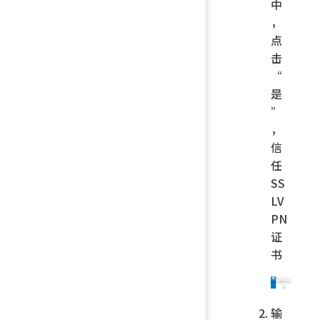
中
，
点
击
“
是
”
，
信
任
SS
LV
PN
证
书
输