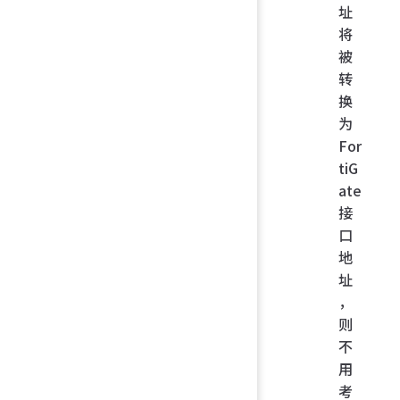
址
将
被
转
换
为
For
tiG
ate
接
口
地
址
，
则
不
用
考