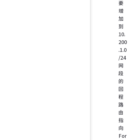
要
增
加
到
10.
200
.1.0
/24
网
段
的
回
程
路
由
指
向
For