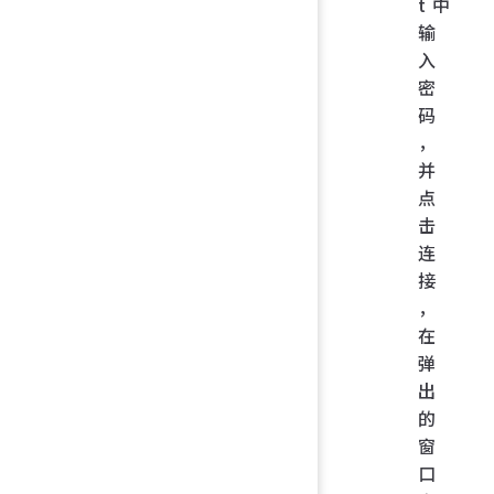
t 中
输
入
密
码
，
并
点
击
连
接
，
在
弹
出
的
窗
口