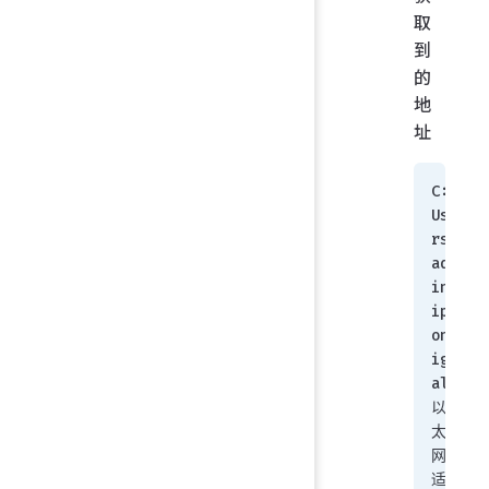
取
到
的
地
址
C:\
Use
rs\
adm
in>
ipc
onf
ig/
all
以
太
网
适