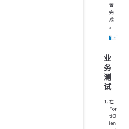
置
完
成
。
业
务
测
试
在
For
tiCl
ien