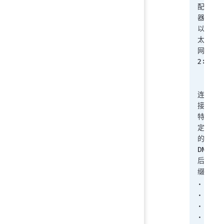
配
器 
以
太
网 
2:
连
接
特
定
的 
DNS 
后
缀 
. . 
. . 
. . 
. :