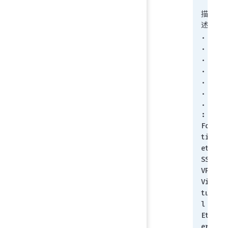
描
述. 
. . 
. . 
. . 
. . 
. . 
. . 
. . 
: 
For
tin
et 
SSL 
VPN 
Vir
tua
l 
Eth
ern