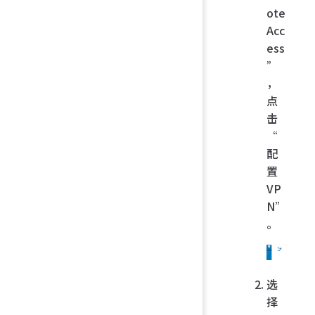
ote
Acc
ess
”
，
点
击
“
配
置
VP
N”
。
选
择