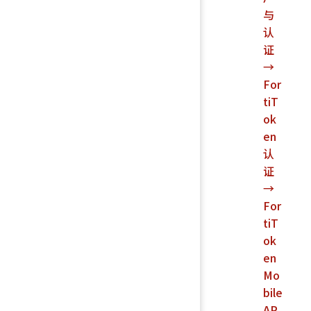
与
认
证
→
For
tiT
ok
en
认
证
→
For
tiT
ok
en
Mo
bile
AP