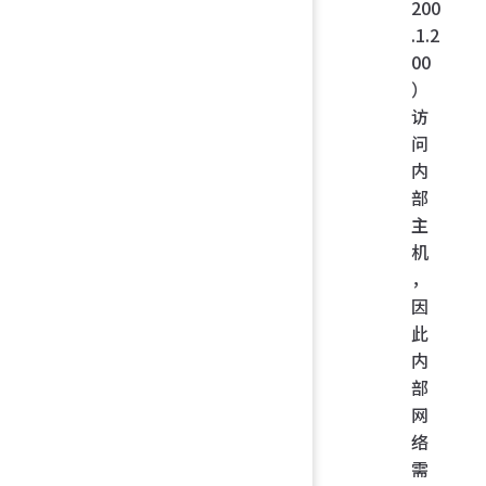
200
.1.2
00
）
访
问
内
部
主
机
，
因
此
内
部
网
络
需