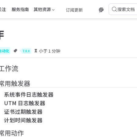
关注
服务指南
其他资源
搜索文档
订阅更新
作
小于 1 分钟
自动化
7.X.X
工作流
常用触发器
系统事件日志触发器
UTM 日志触发器
证书过期触发器
计划时间触发器
常用动作