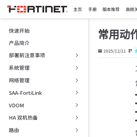
跳
主页
手册
版本推荐
高频
至
主
要
快速开始
常用动
內
容
产品简介
2025/12/11
部署前注意事项
系统管理
网络管理
SAA-FortiLink
VDOM
HA 双机热备
路由