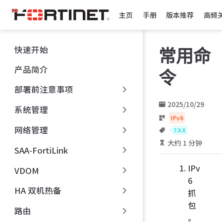
跳
主页
手册
版本推荐
高频
至
主
要
快速开始
常用命
內
容
产品简介
令
部署前注意事项
2025/10/29
系统管理
IPv6
网络管理
7.X.X
大约 1 分钟
SAA-FortiLink
IPv
VDOM
6
HA 双机热备
抓
包
路由
。