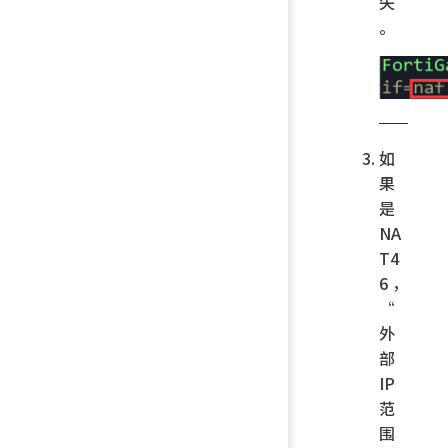
失
。
如
果
是
NA
T4
6，
“
外
部
IP
范
围