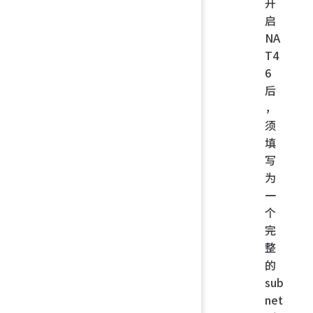
开
启
NA
T4
6
后
，
须
填
写
为
一
个
完
整
的
sub
net