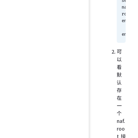
set ad
nat46-
route 
enable
    n
end
可
以
看
默
认
存
在
一
个
naf.
roo
t 接