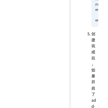
route 
enable
    n
end
创
建
完
成
后
，
如
果
开
启
了
ad
d-