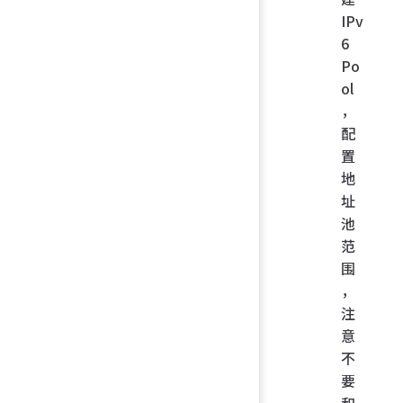
IPv
6
Po
ol
，
配
置
地
址
池
范
围
，
注
意
不
要
和