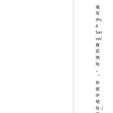
”
填
写
IPv
6
Ser
ver
真
实
地
址
，
“
外
部
IP
地
址/