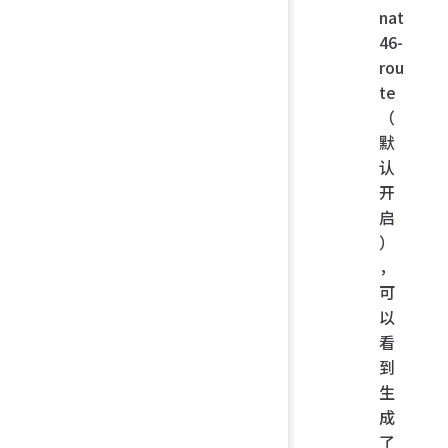
nat
46-
rou
te
（
默
认
开
启
）
，
可
以
看
到
生
成
了