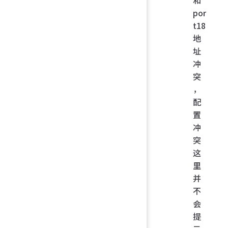
por
t18
地
址
冲
突
，
配
置
冲
突
这
里
并
不
会
提