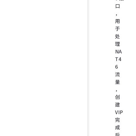
口
，
用
于
处
理
NA
T4
6
流
量
，
创
建
VIP
完
成
后