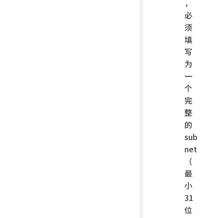
，
必
须
填
写
为
一
个
完
整
的
sub
net
（
最
小
31
位