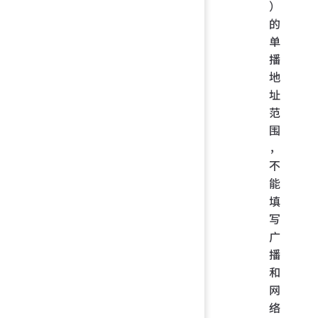
）
的
单
播
地
址
范
围
，
不
能
填
写
广
播
和
网
络