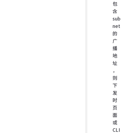
包
含
sub
net
的
广
播
地
址
，
则
下
发
时
页
面
或
CLI