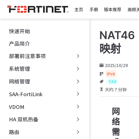
跳
主页
手册
版本推荐
高频
至
主
要
快速开始
NAT46
內
容
产品简介
映射
部署前注意事项
2025/10/29
系统管理
IPv6
网络管理
7.X.X
大约 7 分钟
SAA-FortiLink
VDOM
网
HA 双机热备
络
需
路由