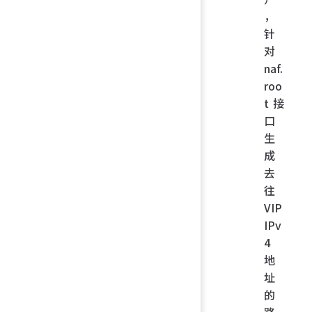
，
针
对
naf.
roo
t 接
口
生
成
去
往
VIP
IPv
4
地
址
的
路