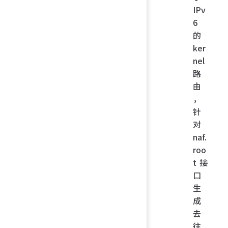
IPv
6
的
ker
nel
路
由
，
针
对
naf.
roo
t 接
口
生
成
去
往