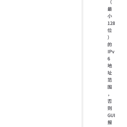
（
最
小
128
位
）
的
IPv
6
地
址
范
围
，
否
则
GUI
报