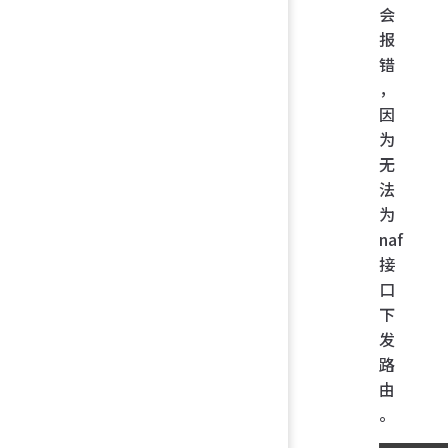
会
报
错
，
因
为
无
法
为
naf
接
口
下
发
路
由
。