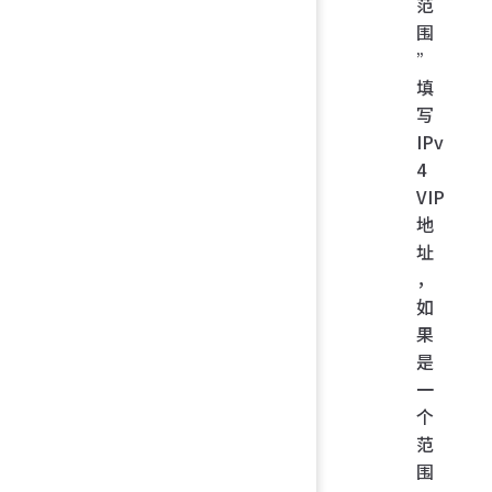
范
围
”
填
写
IPv
4
VIP
地
址
，
如
果
是
一
个
范
围