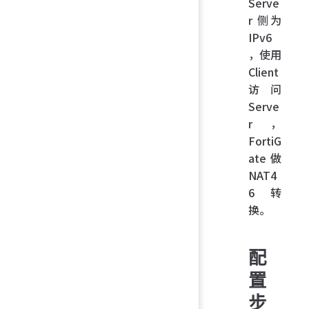
Serve
r 侧为
IPv6
，使用
Client
访问
Serve
r，
FortiG
ate 做
NAT4
6 转
换。
配
置
步