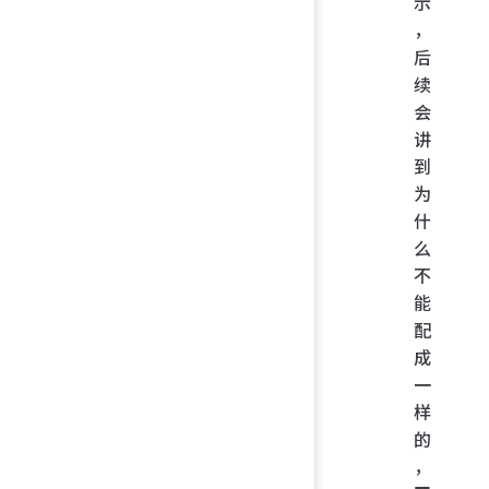
示
，
后
续
会
讲
到
为
什
么
不
能
配
成
一
样
的
，