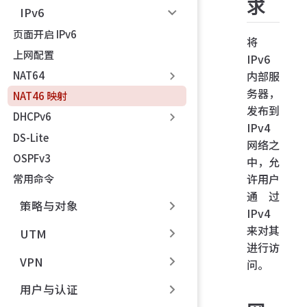
求
IPv6
页面开启 IPv6
将
上网配置
IPv6
NAT64
内部服
务器，
NAT46 映射
发布到
DHCPv6
IPv4
DS-Lite
网络之
OSPFv3
中，允
许用户
常用命令
通过
策略与对象
IPv4
来对其
UTM
进行访
VPN
问。
用户与认证