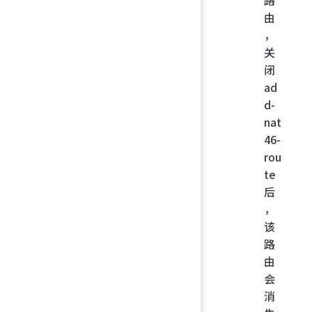
由
，
关
闭
ad
d-
nat
46-
rou
te
后
，
该
路
由
会
消