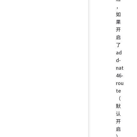
，
如
果
开
启
了
ad
d-
nat
46-
rou
te
（
默
认
开
启
）