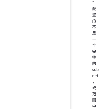
”
配
置
的
不
是
一
个
完
整
的
sub
net
，
或
范
围
中