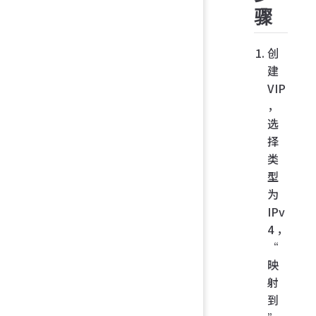
骤
创
建
VIP
，
选
择
类
型
为
IPv
4，
“
映
射
到