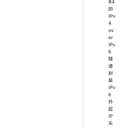
B4
的
IPv
4
ov
er
IPv
6
隧
道
封
装
IPv
6
外
层
IP
头