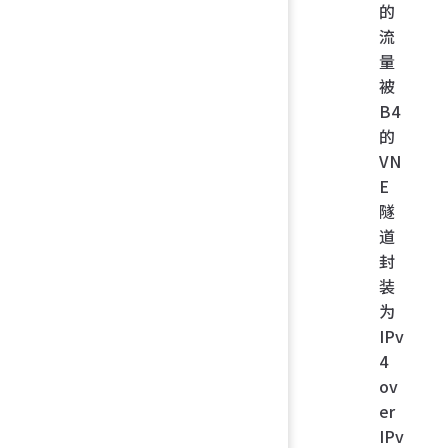
的
流
量
被
B4
的
VN
E
隧
道
封
装
为
IPv
4
ov
er
IPv