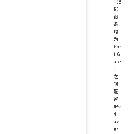
（B
R）
设
备
均
为
For
tiG
ate
，
之
间
配
置
IPv
4
ov
er