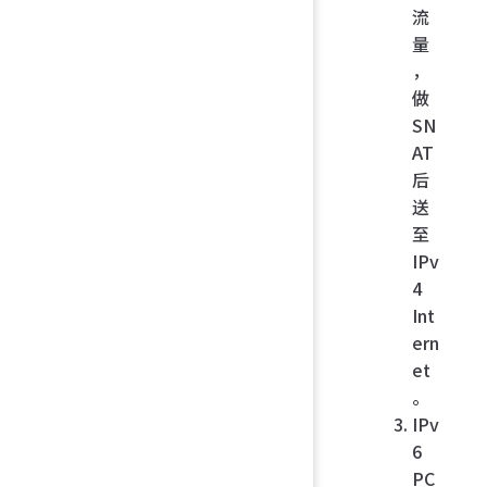
流
量
，
做
SN
AT
后
送
至
IPv
4
Int
ern
et
。
IPv
6
PC