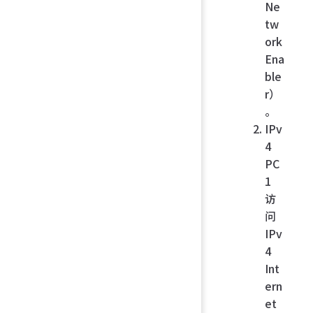
Ne
tw
ork
Ena
ble
r）
。
IPv
4
PC
1
访
问
IPv
4
Int
ern
et