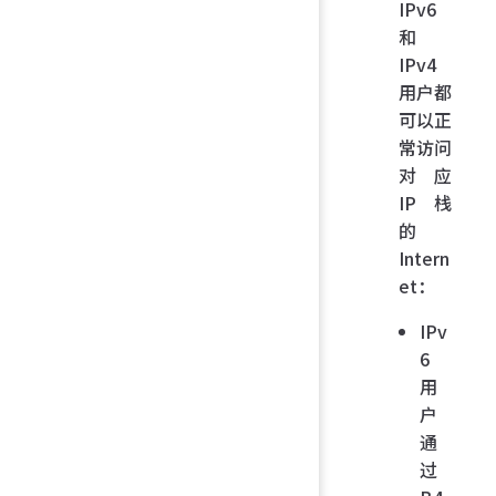
IPv6
和
IPv4
用户都
可以正
常访问
对应
IP 栈
的
Intern
et：
IPv
6
用
户
通
过