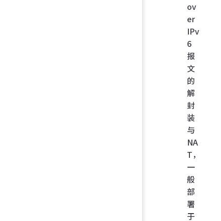
ov
er
IPv
6
报
文
的
解
封
装
与
NA
T，
一
般
部
署
于