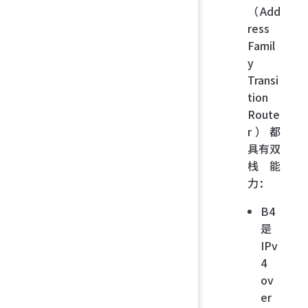
（Add
ress
Famil
y
Transi
tion
Route
r）都
具有双
栈能
力：
B4
是
IPv
4
ov
er