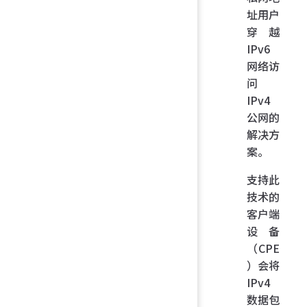
址用户
穿越
IPv6
网络访
问
IPv4
公网的
解决方
案。
支持此
技术的
客户端
设备
（CPE
）会将
IPv4
数据包