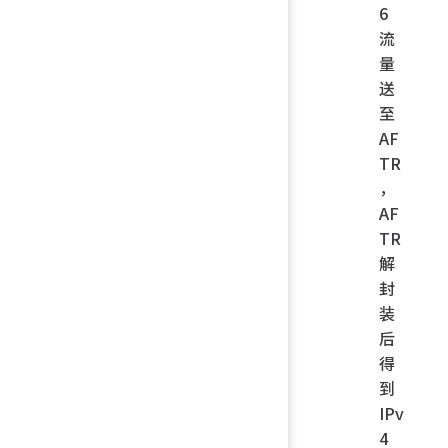
6
流
量
送
至
AF
TR
，
AF
TR
解
封
装
后
得
到
IPv
4