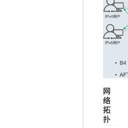
网
络
拓
扑