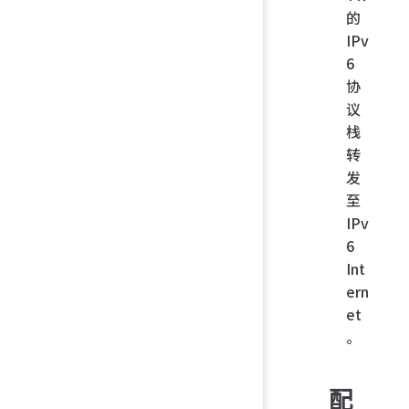
的
IPv
6
协
议
栈
转
发
至
IPv
6
Int
ern
et
。
配