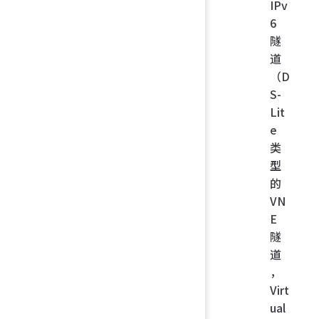
IPv
6
隧
道
（D
S-
Lit
e
类
型
的
VN
E
隧
道
，
Virt
ual