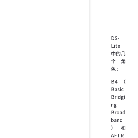
DS-
Lite
中的几
个角
色：
B4（
Basic
Bridgi
ng
Broad
band
）和
AFTR