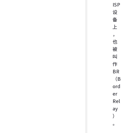
ISP
设
备
上
，
也
被
叫
作
BR
（B
ord
er
Rel
ay
）
。