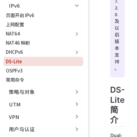
7.
IPv6
2.
0
页面开启 IPv6
及
上网配置
以
NAT64
后
版
NAT46 映射
本
DHCPv6
支
DS-Lite
持
。
OSPFv3
常用命令
DS-
策略与对象
Lite
UTM
简
VPN
介
用户与认证
Dual-