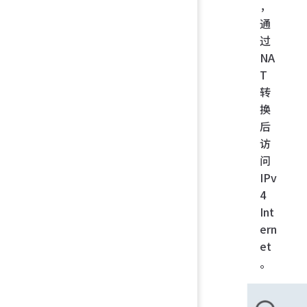
，
通
过
NA
T
转
换
后
访
问
IPv
4
Int
ern
et
。