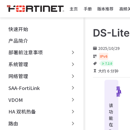
跳
主页
手册
版本推荐
高频
至
主
要
快速开始
DS-Lite
內
容
产品简介
2025/10/29
部署前注意事项
IPv6
系统管理
≥ 7.2.0
大约 6 分钟
网络管理
SAA-FortiLink
重
要
VDOM
该
HA 双机热备
功
能
路由
在