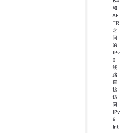
B4
和
AF
TR
之
间
的
IPv
6
线
路
直
接
访
问
IPv
6
Int