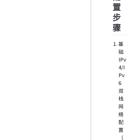
置
步
骤
基
础
IPv
4/I
Pv
6
双
栈
网
络
配
置
（