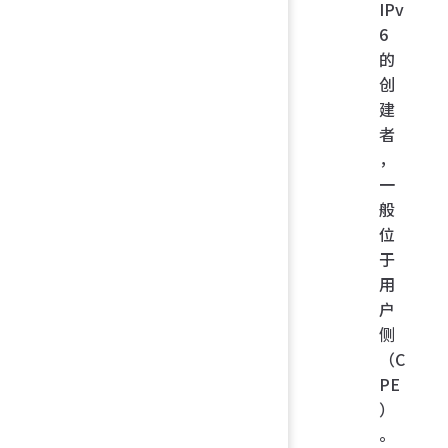
IPv
6
的
创
建
者
，
一
般
位
于
用
户
侧
（C
PE
）
。