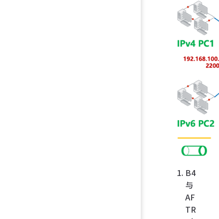
B4
与
AF
TR