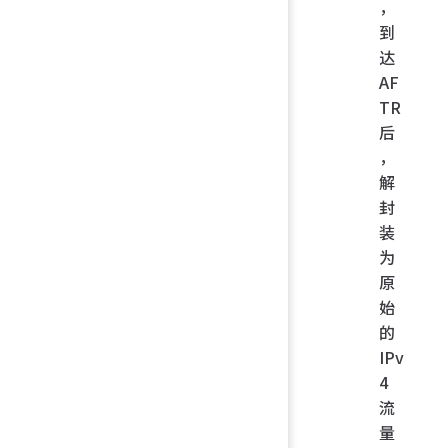
，
到
达
AF
TR
后
，
解
封
装
为
原
始
的
IPv
4
流
量