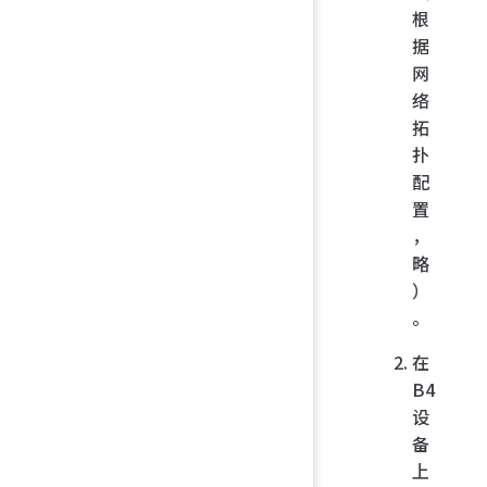
根
据
网
络
拓
扑
配
置
，
略
）
。
在
B4
设
备
上