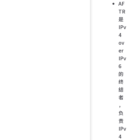
AF
TR
是
IPv
4
ov
er
IPv
6
的
终
结
者
，
负
责
IPv
4