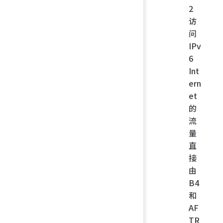
2
访
问
IPv
6
Int
ern
et
的
流
量
直
接
由
B4
和
AF
TR