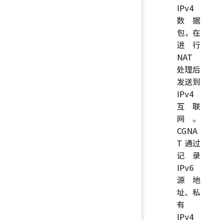
IPv4
数据
包，在
进行
NAT
处理后
发送到
IPv4
互联
网。
CGNA
T 通过
记录
IPv6
源地
址、私
有
IPv4