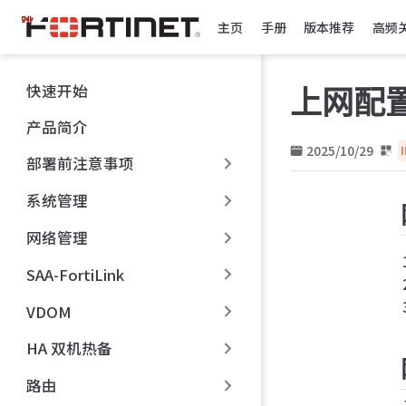
跳
主页
手册
版本推荐
高频
至
主
要
快速开始
上网配
內
容
产品简介
2025/10/29
部署前注意事项
系统管理
网络管理
SAA-FortiLink
VDOM
HA 双机热备
路由