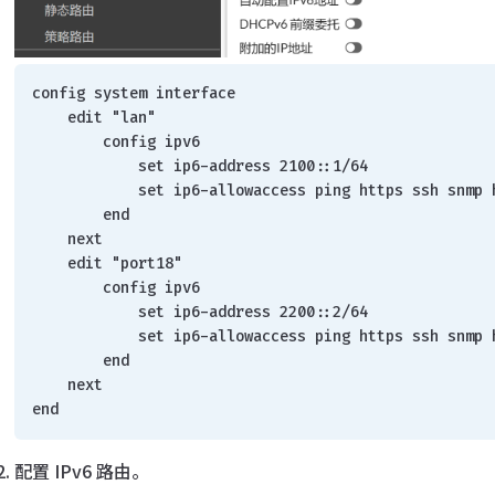
config system interface
    edit "lan"
        config ipv6
            set ip6-address 2100::1/64
            set ip6-allowaccess ping https ssh s
        end
    next
    edit "port18"
        config ipv6
            set ip6-address 2200::2/64
            set ip6-allowaccess ping https ssh s
        end
    next
end
配置 IPv6 路由。