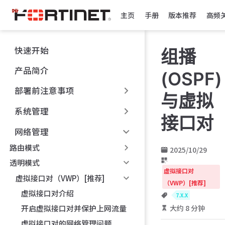
跳
主页
手册
版本推荐
高频
至
主
要
快速开始
组播
內
容
产品简介
(OSPF)
部署前注意事项
与虚拟
系统管理
接口对
网络管理
路由模式
2025/10/29
透明模式
虚拟接口对
虚拟接口对（VWP）[推荐]
（VWP）[推荐]
虚拟接口对介绍
7.X.X
大约 8 分钟
开启虚拟接口对并保护上网流量
虚拟接口对的网络管理问题