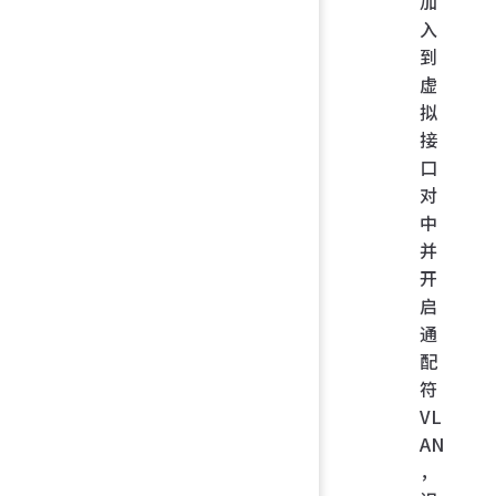
加
入
到
虚
拟
接
口
对
中
并
开
启
通
配
符
VL
AN
，