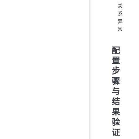
关
系
异
常
配
置
步
骤
与
结
果
验
证