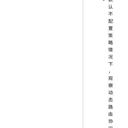
认
不
配
置
策
略
情
况
下
，
观
察
动
态
路
由
协