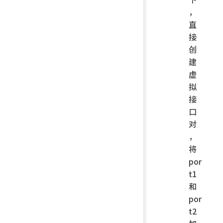
，
直
接
创
建
虚
拟
接
口
对
，
将
por
t1
和
por
t2