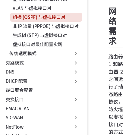
VLAN 与虚拟接口对
网
组播 (OSPF) 与虚拟接口对
络
非 IP 流量 (PPPOE) 与虚拟接口对
需
生成树 (STP) 与虚拟接口对
求
虚拟接口对最佳配置实践
传统透明模式
路由器
旁路模式
1 和路
由器 2
DNS
之间运
DHCP 配置
行了动
端口聚合配置
态路由
交换接口
协议，
EMAC VLAN
防火墙
以虚拟
SD-WAN
接口对
NetFlow
的方式