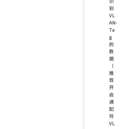
识
别
VL
AN-
Ta
g
的
数
据
（
推
荐
开
启
通
配
符
VL