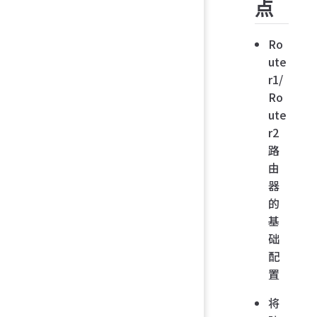
点
Ro
ute
r1/
Ro
ute
r2
路
由
器
的
基
础
配
置
将