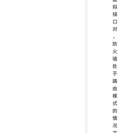
拟
接
口
对
，
防
火
墙
处
于
路
由
模
式
的
情
况
下