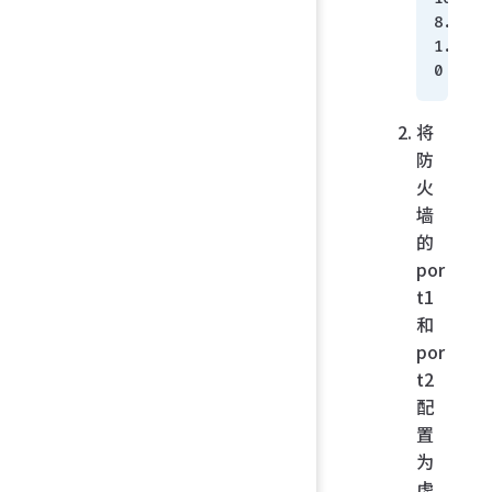
8.
1.
0
将
防
火
墙
的
por
t1
和
por
t2
配
置
为
虚