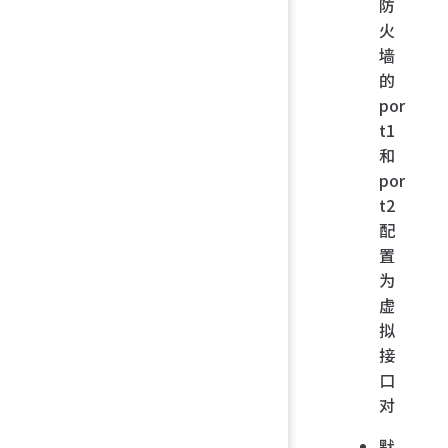
防
火
墙
的
por
t1
和
por
t2
配
置
为
虚
拟
接
口
对
默