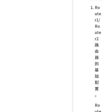
Ro
ute
r1/
Ro
ute
r2
路
由
器
的
基
础
配
置
。
Ro
ute