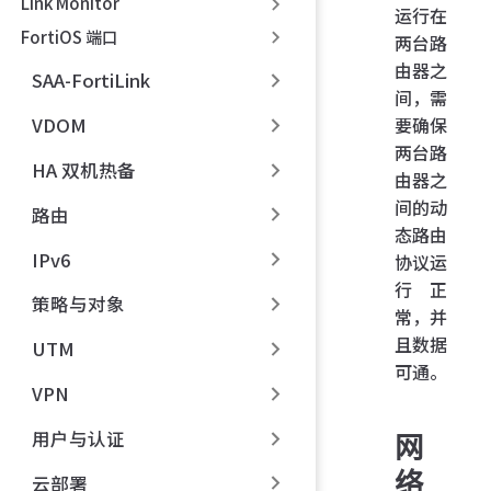
Link Monitor
运行在
FortiOS 端口
两台路
由器之
SAA-FortiLink
间，需
要确保
VDOM
两台路
HA 双机热备
由器之
间的动
路由
态路由
IPv6
协议运
行正
策略与对象
常，并
且数据
UTM
可通。
VPN
用户与认证
网
络
云部署