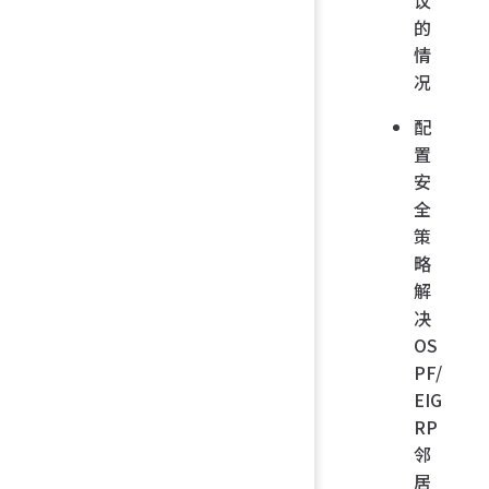
议
的
情
况
配
置
安
全
策
略
解
决
OS
PF/
EIG
RP
邻
居