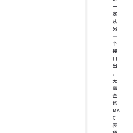
一
定
从
另
一
个
接
口
出
，
无
需
查
询
MA
C
表
项