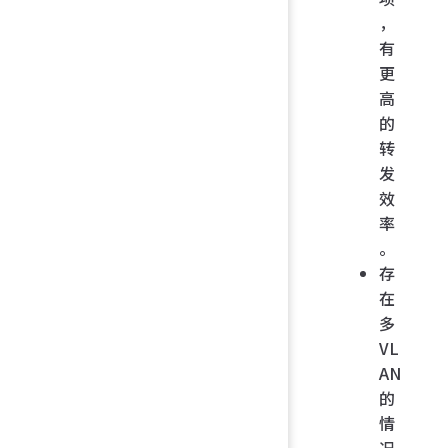
，
有
更
高
的
转
发
效
率
。
存
在
多
VL
AN
的
情
况