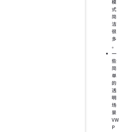
模
式
简
洁
很
多
。
一
些
简
单
的
透
明
场
景
VW
P