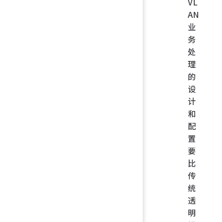
VL
AN
业
务
处
理
的
设
计
和
配
置
要
比
传
统
透
明