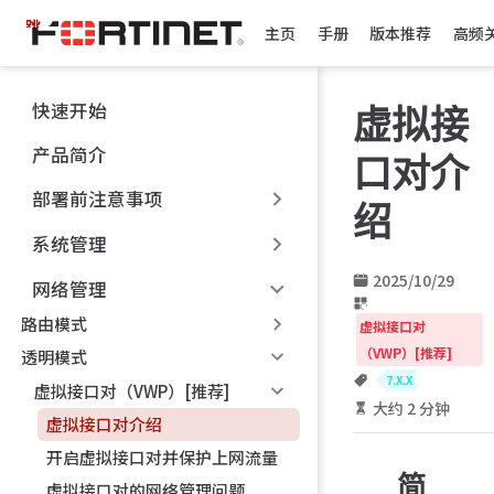
跳
主页
手册
版本推荐
高频
至
主
要
快速开始
虚拟接
內
容
产品简介
口对介
部署前注意事项
绍
系统管理
2025/10/29
网络管理
路由模式
虚拟接口对
（VWP）[推荐]
透明模式
7.X.X
虚拟接口对（VWP）[推荐]
大约 2 分钟
虚拟接口对介绍
开启虚拟接口对并保护上网流量
简
虚拟接口对的网络管理问题