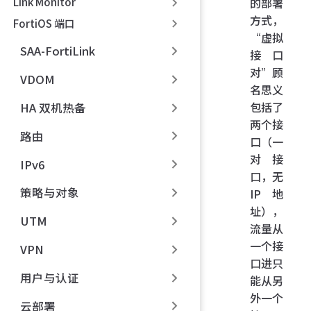
的部署
Link Monitor
方式，
FortiOS 端口
“虚拟
SAA-FortiLink
接口
对”顾
VDOM
名思义
包括了
HA 双机热备
两个接
路由
口（一
对接
IPv6
口，无
策略与对象
IP 地
址），
UTM
流量从
一个接
VPN
口进只
用户与认证
能从另
外一个
云部署