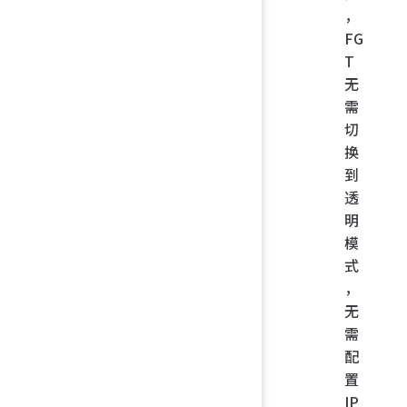
，
FG
T
无
需
切
换
到
透
明
模
式
，
无
需
配
置
IP