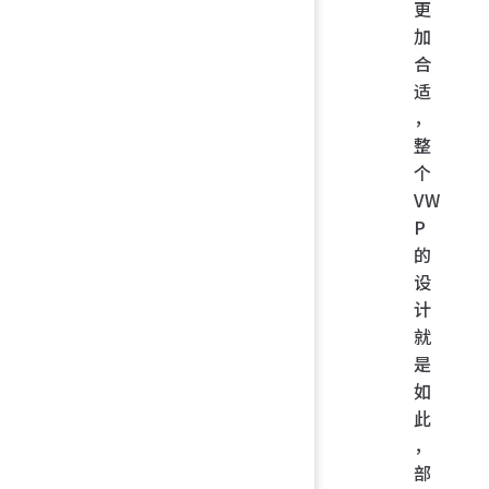
更
加
合
适
，
整
个
VW
P
的
设
计
就
是
如
此
，
部