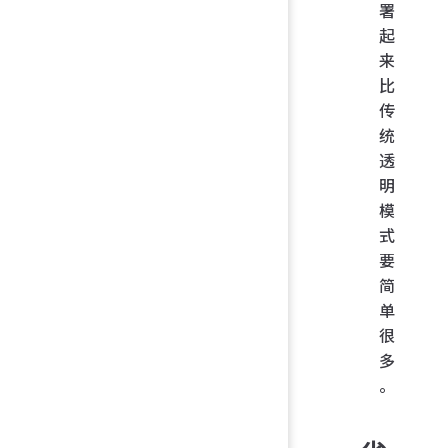
署
起
来
比
传
统
透
明
模
式
要
简
单
很
多
。