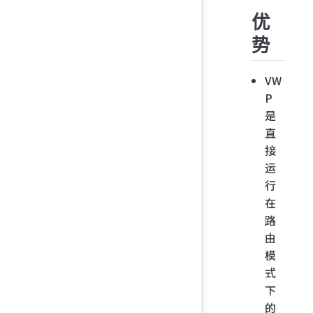
优
势
VW
P
是
直
接
运
行
在
路
由
模
式
下
的