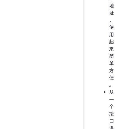
地
址
，
使
用
起
来
简
单
方
便
。
从
一
个
接
口
进