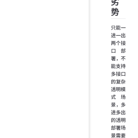
劣
势
只能一
进一出
两个接
口部
署，不
能支持
多接口
的复杂
透明模
式场
景，多
进多出
的透明
部署场
景需要