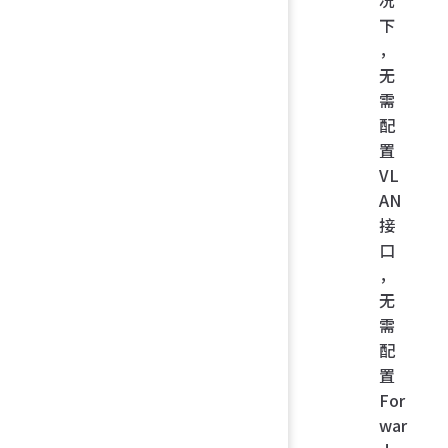
下
，
无
需
配
置
VL
AN
接
口
，
无
需
配
置
For
war