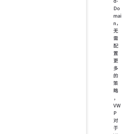
d-
Do
mai
n，
无
需
配
置
更
多
的
策
略
，
VW
P
对
于