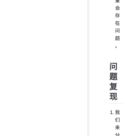
量
会
存
在
问
题
。
问
题
复
现
我
们
来
分