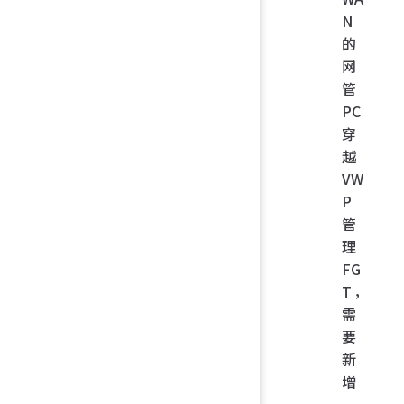
N
的
网
管
PC
穿
越
VW
P
管
理
FG
T，
需
要
新
增