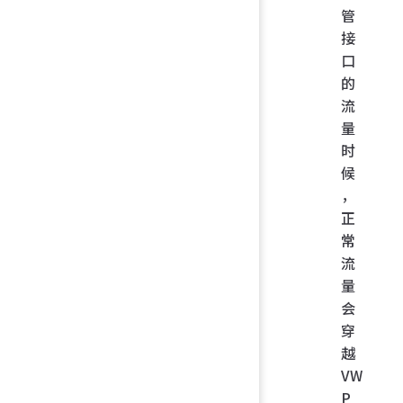
管
接
口
的
流
量
时
候
，
正
常
流
量
会
穿
越
VW
P