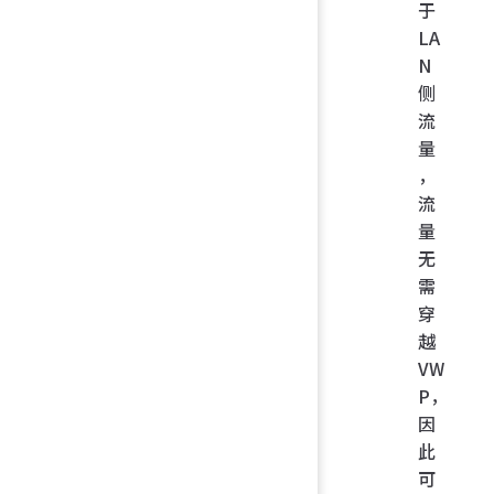
于
LA
N
侧
流
量
，
流
量
无
需
穿
越
VW
P，
因
此
可