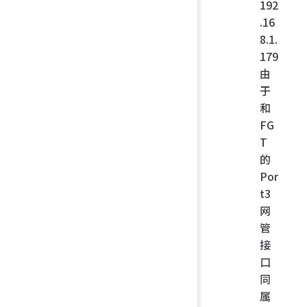
192
.16
8.1.
179
由
于
和
FG
T
的
Por
t3
网
管
接
口
同
属