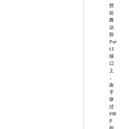
然
后
再
达
到
Por
t3
接
口
上
，
由
于
穿
过
VW
P
的