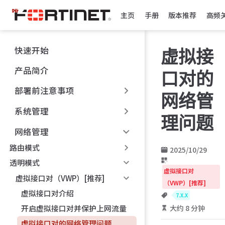
跳
主页
手册
版本推荐
高频
至
主
要
快速开始
虚拟接
內
容
产品简介
口对的
部署前注意事项
网络管
系统管理
理问题
网络管理
路由模式
2025/10/29
透明模式
虚拟接口对
虚拟接口对（VWP）[推荐]
（VWP）[推荐]
虚拟接口对介绍
7.X.X
大约 8 分钟
开启虚拟接口对并保护上网流量
虚拟接口对的网络管理问题