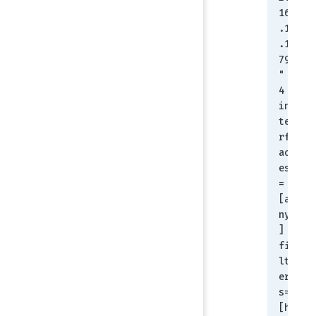
16
.1
.1
79
" 
4
in
te
rf
ac
es
=
[a
ny
]
fi
lt
er
s=
[h