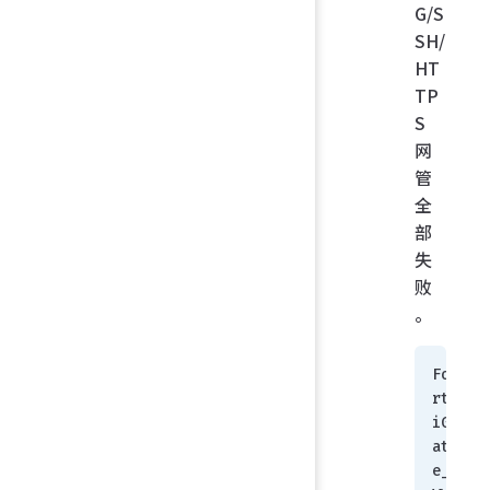
G/S
SH/
HT
TP
S
网
管
全
部
失
败
。
Fo
rt
iG
at
e_