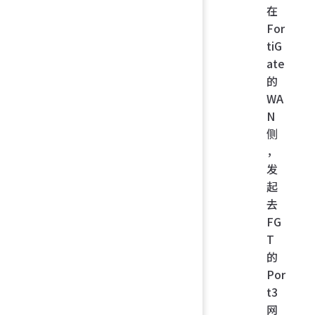
在
For
tiG
ate
的
WA
N
侧
，
发
起
去
FG
T
的
Por
t3
网