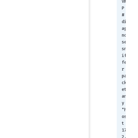
VW
P 
# 
di
ag
no
se 
sn
if
fe
r 
pa
ck
et 
an
y 
"h
os
t 
17
2.