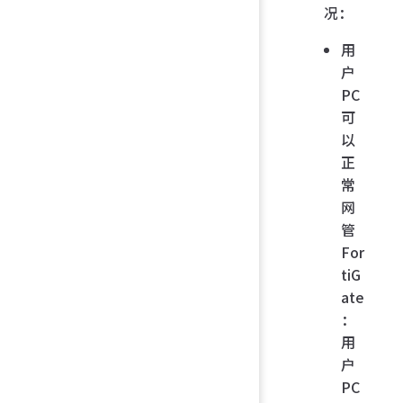
况：
用
户
PC
可
以
正
常
网
管
For
tiG
ate
：
用
户
PC