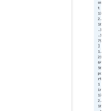
os
t 
17
2.
16
.1
.1
79
]
1.
21
64
56 
po
rt
1 
in 
17
2.
16