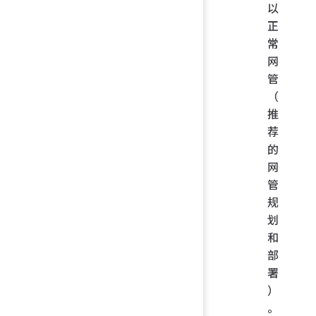
以
正
常
网
管
（
推
荐
的
网
管
规
划
和
部
署
）
。