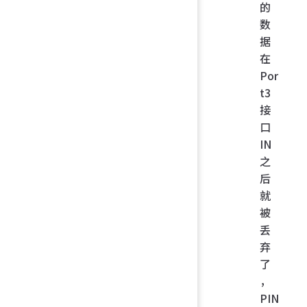
的
数
据
在
Por
t3
接
口
IN
之
后
就
被
丢
弃
了
，
PIN