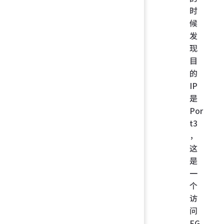
时
候
发
现
目
的
IP
是
Por
t3
，
这
是
一
个
访
问
FG