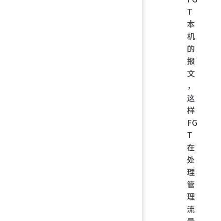
T
本
机
的
报
文
，
这
样
FG
T
在
处
理
管
理
流