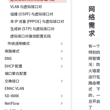
VLAN 与虚拟接口对
网
组播 (OSPF) 与虚拟接口对
络
非 IP 流量 (PPPOE) 与虚拟接口对
需
生成树 (STP) 与虚拟接口对
求
虚拟接口对最佳配置实践
传统透明模式
有一个
旁路模式
特别的
网管情
DNS
况：防
DHCP 配置
火墙是
端口聚合配置
运行在
交换接口
路由模
EMAC VLAN
式下
的，一
SD-WAN
旦开启
NetFlow
了