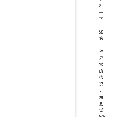
析
一
下
上
述
第
二
种
异
常
的
情
况
，
为
测
试
WA