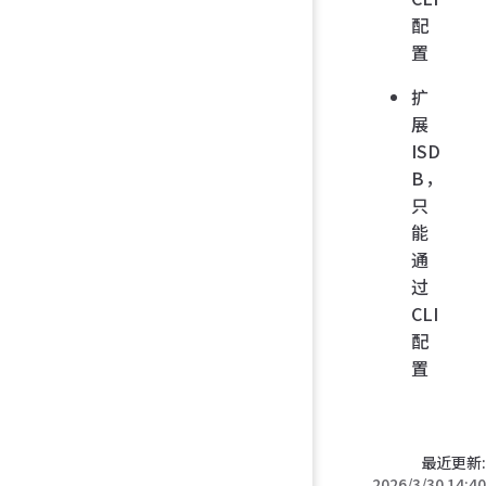
配
置
扩
展
ISD
B，
只
能
通
过
CLI
配
置
最近更新:
2026/3/30 14:40