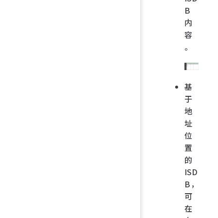
B
内
容
。
基
于
地
址
位
置
的
ISD
B，
可
在