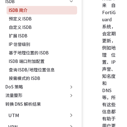
ISDB
来自
ISDB 简介
FortiG
预定义 ISDB
uard
系统，
自定义 ISDB
会定期
扩展 ISDB
更新，
IP 信誉级别
例如地
基于地理位置的 ISDB
理位
ISDB 端口附加配置
置、IP
声誉、
查询 ISDB/地理位置信息
知名度
按需模式的 ISDB
和
DoS 策略
DNS
流量整形
等。所
转换 DNS 解析结果
有这些
信息都
UTM
有助于
用户更
VPN