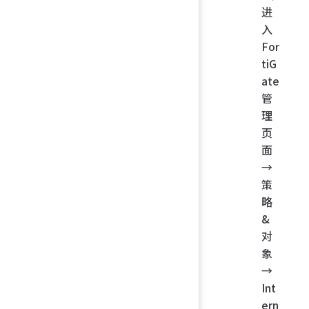
进
入
For
tiG
ate
管
理
页
面
→
策
略
&
对
象
→
Int
ern