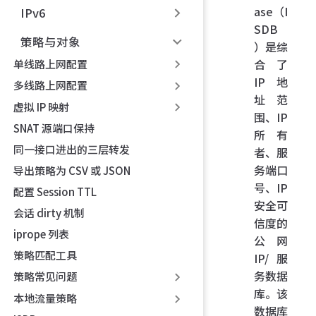
ase（I
IPv6
SDB
策略与对象
）是综
合了
单线路上网配置
IP 地
多线路上网配置
址范
虚拟 IP 映射
围、IP
SNAT 源端口保持
所有
同一接口进出的三层转发
者、服
务端口
导出策略为 CSV 或 JSON
号、IP
配置 Session TTL
安全可
会话 dirty 机制
信度的
iprope 列表
公网
策略匹配工具
IP/服
务数据
策略常见问题
库。该
本地流量策略
数据库