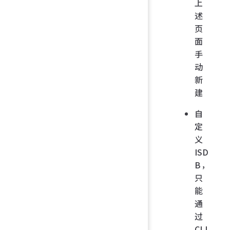
上
述
页
面
手
动
新
建
自
定
义
ISD
B，
只
能
通
过
CLI