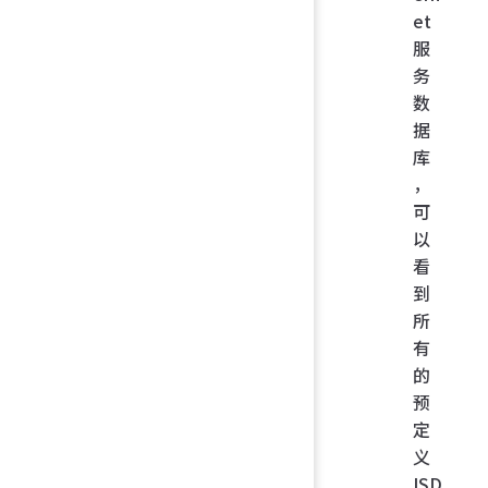
et
服
务
数
据
库
，
可
以
看
到
所
有
的
预
定
义
ISD