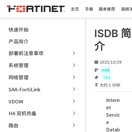
跳
主页
手册
版本推荐
高频
至
主
要
快速开始
ISDB 简
內
容
产品简介
介
部署前注意事项
2025/10/29
系统管理
ISDB
网络管理
7.X.X
大约 1 分钟
SAA-FortiLink
Intern
VDOM
et
HA 双机热备
Servic
e
路由
Datab