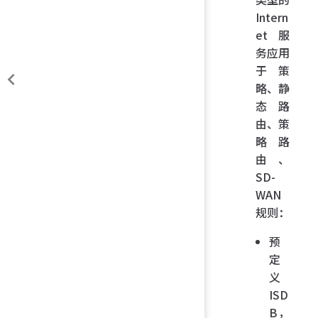
Intern
et 服
务应用
于策
略、静
态路
由、策
略路
由、
SD-
WAN
规则：
预
定
义
ISD
B，