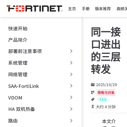
跳
主页
手册
版本推荐
高频
至
主
要
快速开始
同一接
內
容
产品简介
口进出
部署前注意事项
的三层
系统管理
转发
网络管理
2025/10/29
SAA-FortiLink
策略与对象
VDOM
7.X.X
大约 4 分钟
HA 双机热备
路由
本文介