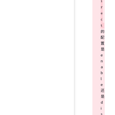
i
r
e
c
t
的
配
置
是
e
n
a
b
l
e
还
是
d
i
s