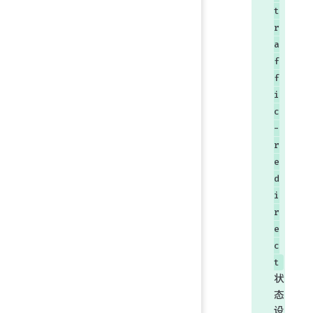
t
r
a
f
f
i
c
-
r
e
d
i
r
e
c
t
状
态
设