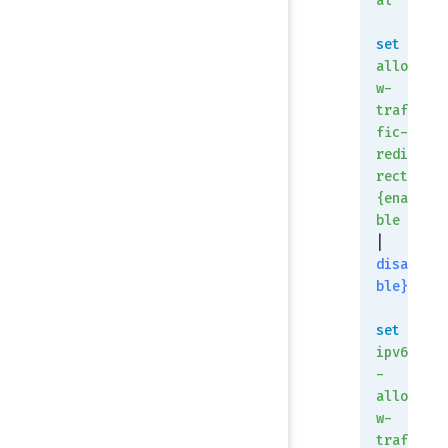
al
set
allo
w-
traf
fic-
redi
rect
{ena
ble
| 
disa
ble}
set
ipv6
-
allo
w-
traf