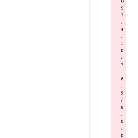
O
S
7
.
4
.
1
0
/
7
.
6
.
5
/
8
.
0
.
0