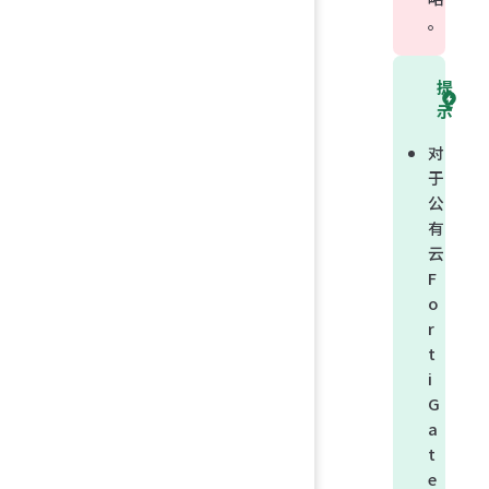
。
提
示
对
于
公
有
云
F
o
r
t
i
G
a
t
e