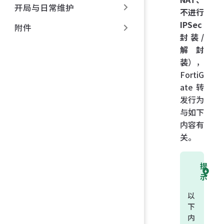
开局与日常维护
不进行
IPSec
附件
封装/
解封
装
），
FortiG
ate 转
发行为
与如下
内容有
关。
提
示
以
下
内