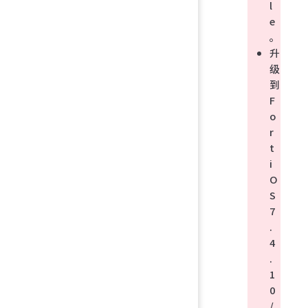
l
e
。
升
级
到
F
o
r
t
i
O
S
7
.
4
.
1
0
/