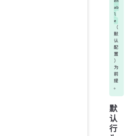
en
ab
l
e
（
默
认
配
置
）
为
前
提
。
默
认
行