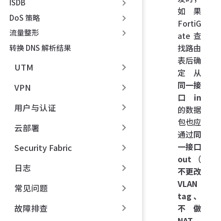
ISDB
如果
DoS 策略
FortiG
流量整形
ate 查
找路由
转换 DNS 解析结果
表后确
UTM
定从
同一接
VPN
口 in
用户与认证
的数据
包也应
云部署
通过
同
一接口
Security Fabric
out
（
日志
不更改
VLAN
常见问题
tag、
故障排查
不做
NAT、