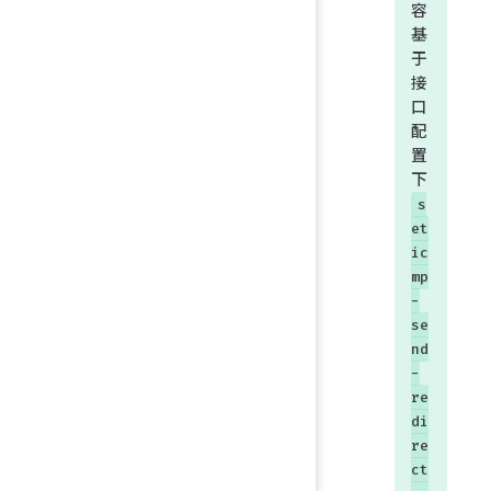
容
基
于
接
口
配
置
下
s
et
ic
mp
-
se
nd
-
re
di
re
ct