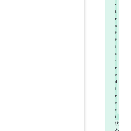
-
t
r
a
f
f
i
c
-
r
e
d
i
r
e
c
t
状
态