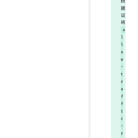
终
建
议
将
a
l
l
o
w
-
t
r
a
f
f
i
c
-
r