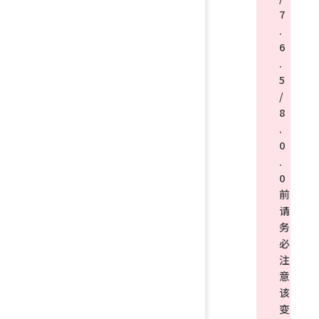
7
.
6
.
5
/
8
.
0
.
0
前
请
务
必
注
意
该
变