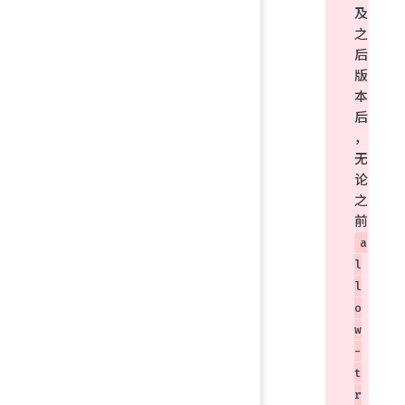
及
之
后
版
本
后
，
无
论
之
前
a
l
l
o
w
-
t
r