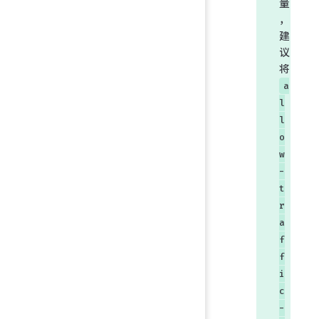
量
，
建
议
将
a
l
l
o
w
-
t
r
a
f
f
i
c
-