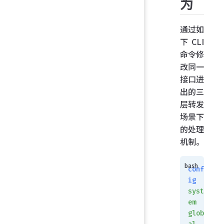
为
通过如
下 CLI
命令修
改同一
接口进
出的三
层转发
场景下
的处理
机制。
conf
ig
syst
em
glob