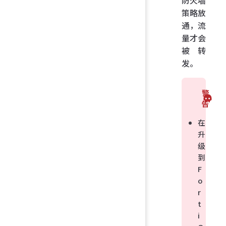
防火墙
策略放
通，流
量才会
被转
发。
警
告
在
升
级
到
F
o
r
t
i