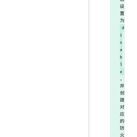
设
置
为
d
i
s
a
b
l
e
，
并
创
建
对
应
的
防
火