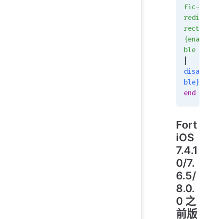
fic-
redi
rect
{ena
ble
| 
disa
ble}
end
Fort
iOS
7.4.1
0/7.
6.5/
8.0.
0 之
前版