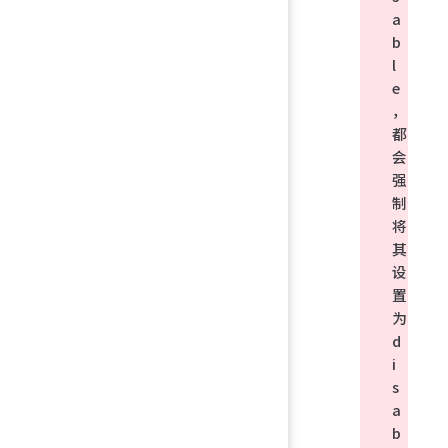
a
b
l
e
，
都
会
强
制
将
其
设
置
为
d
i
s
a
b