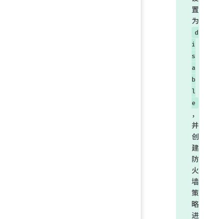
置
为
d
i
s
a
b
l
e
，
并
创
建
防
火
墙
策
略
进