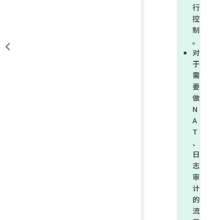
行
控
制
。
对
于
需
要
做
N
A
T
、
日
志
审
计
的
流