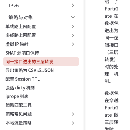
绍了
IPv6
FortiG
ate 在
策略与对象
数据包
单线路上网配置
进出为
多线路上网配置
同一逻
虚拟 IP 映射
辑接口
（三层
SNAT 源端口保持
转发）
同一接口进出的三层转发
时的处
导出策略为 CSV 或 JSON
理机
配置 Session TTL
制。
会话 dirty 机制
数据包
iprope 列表
在穿越
策略匹配工具
FortiG
策略常见问题
ate 做
三层转
本地流量策略
发时，