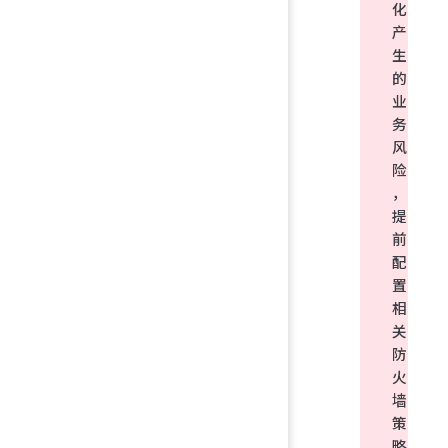
化
产
生
的
业
务
风
险
，
提
前
配
置
相
关
防
火
墙
策
略