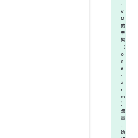
-
V
M
的
单
臂
（
o
n
e
-
a
r
m
）
流
量
，
始