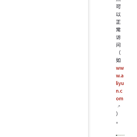
可
以
正
常
访
问
（
如
ww
w.a
liyu
n.c
om
）
。