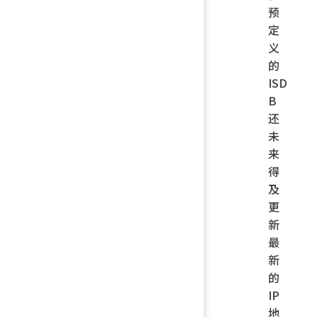
预
定
义
的
ISD
B
还
未
来
得
及
更
新
最
新
的
IP
地