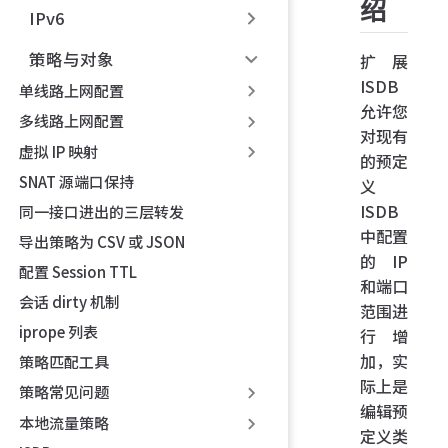
绍
IPv6
策略与对象
扩展
ISDB
单线路上网配置
允许您
多线路上网配置
对现有
虚拟 IP 映射
的预定
SNAT 源端口保持
义
ISDB
同一接口进出的三层转发
中配置
导出策略为 CSV 或 JSON
的 IP
配置 Session TTL
和端口
会话 dirty 机制
范围进
iprope 列表
行增
加，实
策略匹配工具
际上是
策略常见问题
编辑预
本地流量策略
定义类