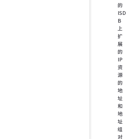
的
ISD
B
上
扩
展
的
IP
资
源
的
地
址
和
地
址
组
对