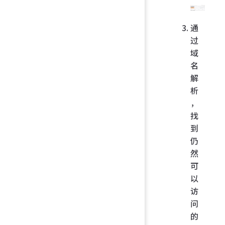
通
过
域
名
解
析
，
找
到
仍
然
可
以
访
问
的