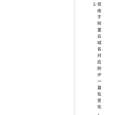
但
由
于
阿
里
云
域
名
对
应
的
IP
一
直
在
变
化
，