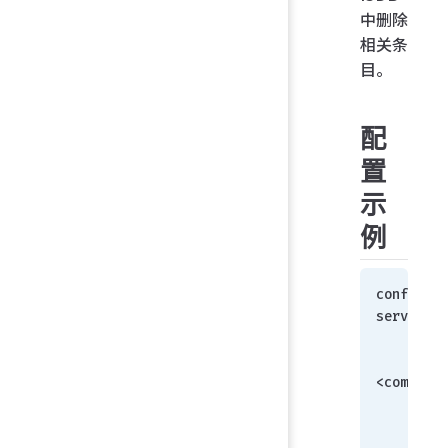
中删除
相关条
目。
配
置
示
例
config fi
service-e
    ed
        set comment 
<comment>
 