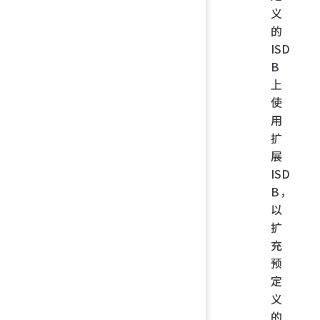
义
的
ISD
B
上
使
用
扩
展
ISD
B，
以
扩
充
预
定
义
的