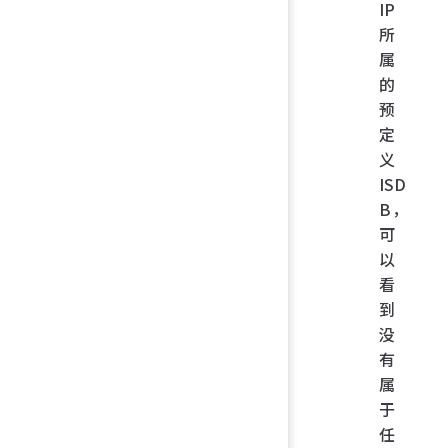
IP
所
属
的
预
定
义
ISD
B，
可
以
看
到
没
有
属
于
任