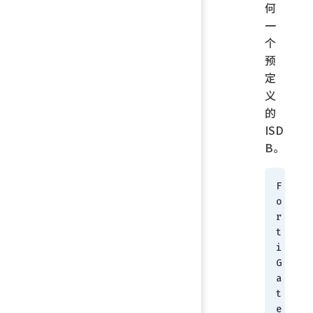
何
一
个
预
定
义
的
ISD
B。
F
o
r
t
i
G
a
t
e 