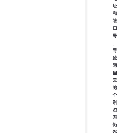
址
和
端
口
号
，
导
致
阿
里
云
的
个
别
资
源
仍
然