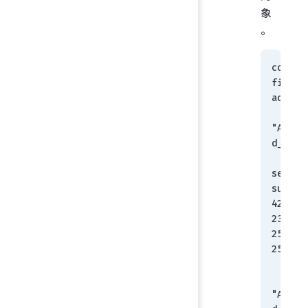
象
。
config 
firewal
addres
    edit 
"AliCl
d_1"
set 
subnet 
42.59.
232 
255.25
255.25
    n
    edit 
"AliCl