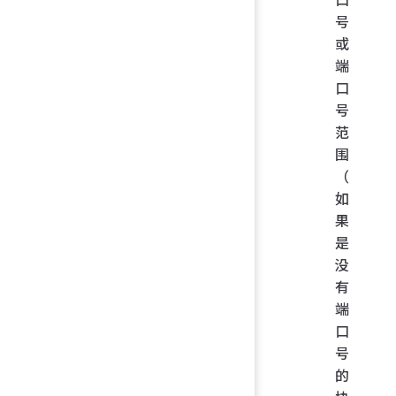
号
或
端
口
号
范
围
（
如
果
是
没
有
端
口
号
的