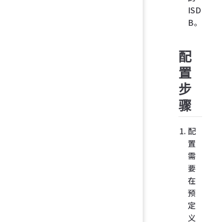
ISD
B。
配
置
步
骤
配
置
需
要
在
预
定
义