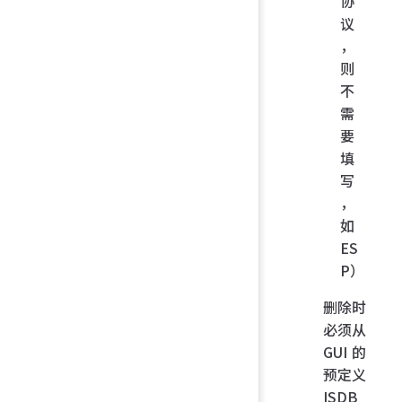
协
议
，
则
不
需
要
填
写
，
如
ES
P）
删除时
必须从
GUI 的
预定义
ISDB