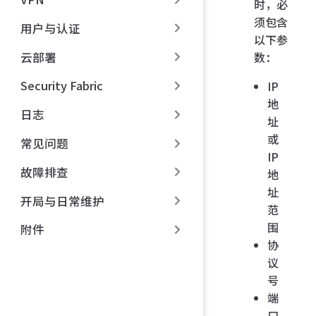
时，必
须包含
用户与认证
以下参
云部署
数：
Security Fabric
IP
地
日志
址
或
常见问题
IP
故障排查
地
址
开局与日常维护
范
围
附件
协
议
号
端
口