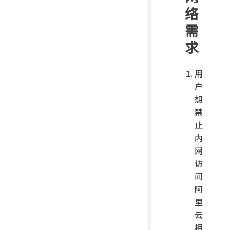
络
需
求
用
户
想
禁
止
内
网
访
问
阿
里
云
相