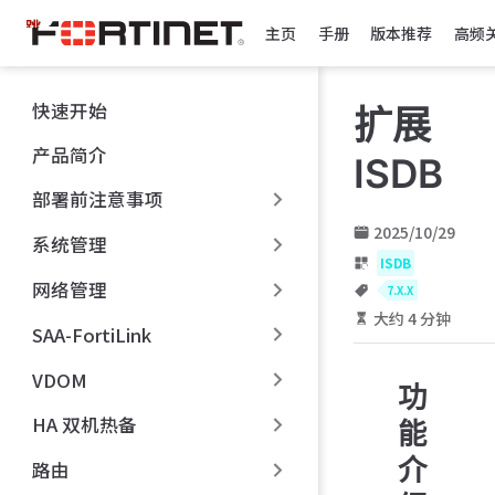
跳
主页
手册
版本推荐
高频
至
主
要
快速开始
扩展
內
容
产品简介
ISDB
部署前注意事项
2025/10/29
系统管理
ISDB
网络管理
7.X.X
大约 4 分钟
SAA-FortiLink
VDOM
功
HA 双机热备
能
介
路由