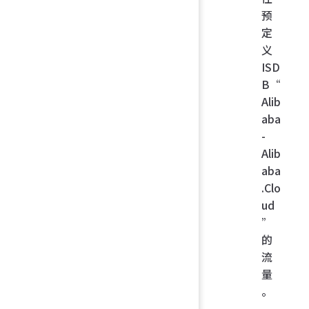
预
定
义
ISD
B“
Alib
aba
-
Alib
aba
.Clo
ud
”
的
流
量
。