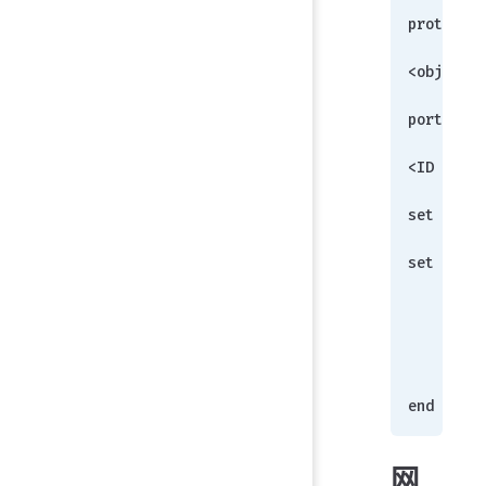
           
protocol 
             
<object_n
            
port-rang
           
<ID #>
set start
set end-p
   
    end
end
网