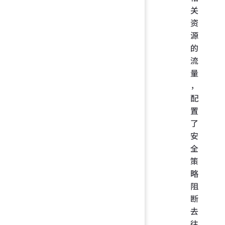
关
资
源
的
流
量
，
配
置
了
安
全
策
略
阻
断
去
往