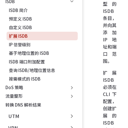
ISDB
型的
ISDB 简介
ISDB
条目，
预定义 ISDB
并向其
自定义 ISDB
添加
扩展 ISDB
IP 地
IP 信誉级别
址和端
基于地理位置的 ISDB
口范
围。
ISDB 端口附加配置
查询 ISDB/地理位置信息
扩展
按需模式的 ISDB
ISDB
必须在
DoS 策略
CLI 下
流量整形
配置，
转换 DNS 解析结果
创建扩
展的
UTM
ISDB
VPN