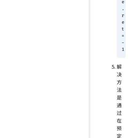
e
. 
r
e
t
=
-
1
解
决
方
法
是
通
过
在
预
定