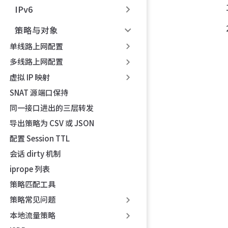
IPv6
策略与对象
单线路上网配置
多线路上网配置
虚拟 IP 映射
SNAT 源端口保持
同一接口进出的三层转发
导出策略为 CSV 或 JSON
配置 Session TTL
会话 dirty 机制
iprope 列表
策略匹配工具
策略常见问题
本地流量策略