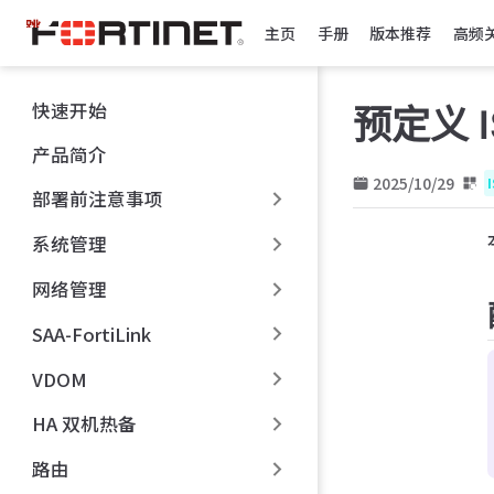
跳
主页
手册
版本推荐
高频
至
主
要
快速开始
预定义 I
內
容
产品简介
2025/10/29
部署前注意事项
系统管理
网络管理
SAA-FortiLink
VDOM
HA 双机热备
路由