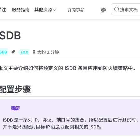
关注
服务指南
其他资源
搜索文档
订阅更新
SDB
大约 2 分钟
ISDB
7.X.X
本文主要介绍如何将预定义的 ISDB 条目应用到防火墙策略中。
配置步骤
重要
ISDB 是一系列 IP、协议、端口号的集合，所以配置后进行测试时，
并不是只匹配到目标 IP 就会匹配到相关的 ISDB。