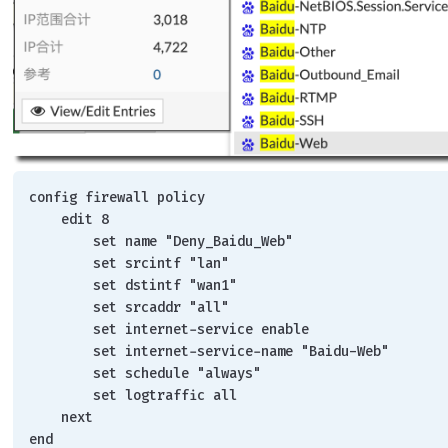
config firewall policy
    edit 8
        set name "Deny_Baidu_Web"
        set srcintf "lan"
        set dstintf "wan1"
        set srcaddr "all"
        set internet-service enable
        set internet-service-name "Baidu-Web"
        set schedule "always"
        set logtraffic all
    next
end