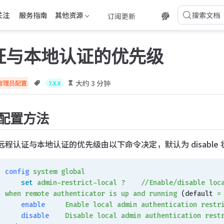
关注
服务指南
其他资源
搜索文档
订阅更新
证与本地认证的优先级
大约 3 分钟
管理员配置
7.X.X
配置方法
远程认证与本地认证的优先级由以下命令决定，默认为 disable 
config
 system
 global
    set
 admin-restrict-local
 ?
    //Enable/disable
 loc
when
 remote
 authenticator
 is
 up
 and
 running
 (default 
=
    enable
     Enable
 local
 admin
 authentication
 restr
    disable
    Disable
 local
 admin
 authentication
 rest