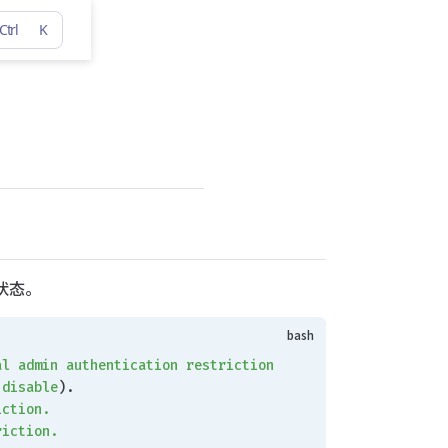
Ctrl
K
状态。
al
 admin
 authentication
 restriction
 disable
).
iction.
riction.