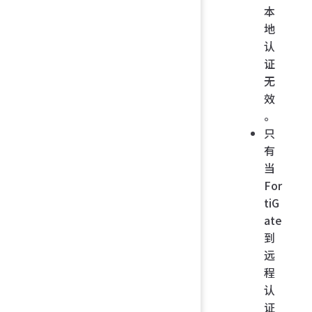
本
地
认
证
无
效
。
只
有
当
For
tiG
ate
到
远
程
认
证