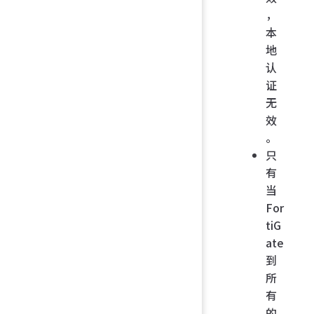
，
本
地
认
证
无
效
。
只
有
当
For
tiG
ate
到
所
有
的