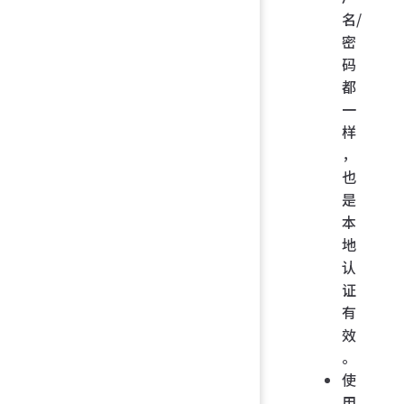
名/
密
码
都
一
样
，
也
是
本
地
认
证
有
效
。
使
用