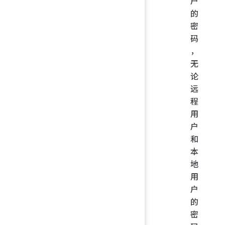
户
的
密
码
，
无
论
远
程
用
户
和
本
地
用
户
的
密