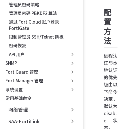
管理员密码策略
配
管理员密码 PBKDF2 算法
置
通过 FortiCloud 账户登录
FortiGate
方
限制管理员 SSH/Telnet 跳板
法
密码恢复
API 用户
远程认
证与本
SNMP
地认证
FortiGuard 管理
的优先
FortiManager 管理
级由以
系统设置
下命令
常用基础命令
决定，
默认为
网络管理
disabl
e 状
SAA-FortiLink
态。