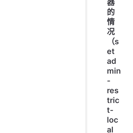
器
的
情
况
（s
et
ad
min
-
res
tric
t-
loc
al