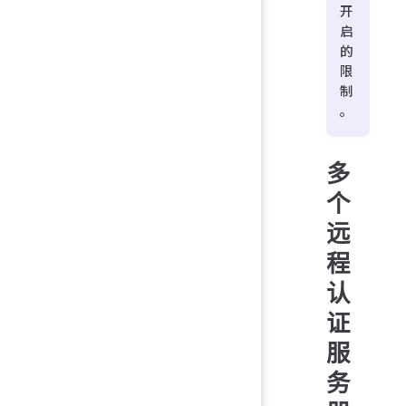
开
启
的
限
制
。
多
个
远
程
认
证
服
务