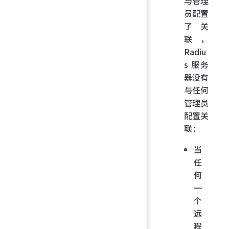
与管理
员配置
了关
联，
Radiu
s 服务
器没有
与任何
管理员
配置关
联：
当
任
何
一
个
远
程