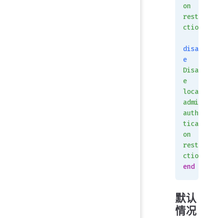
on
restri
ction.
disabl
e
Disabl
e
local
admin
authen
ticati
on
restri
ction.
end
默认
情况