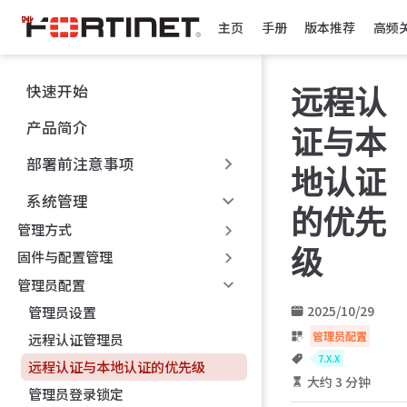
跳
主页
手册
版本推荐
高频
至
主
要
快速开始
远程认
內
容
产品简介
证与本
部署前注意事项
地认证
系统管理
的优先
管理方式
级
固件与配置管理
管理员配置
2025/10/29
管理员设置
管理员配置
远程认证管理员
7.X.X
远程认证与本地认证的优先级
大约 3 分钟
管理员登录锁定