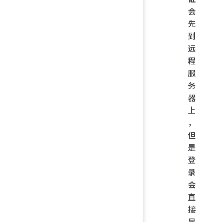
会
先
到
远
程
服
务
器
上
，
但
是
登
录
会
直
接
显