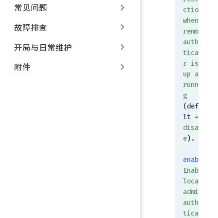
常见问题
ction
when
故障排查
remote
authen
开局与日常维护
ticato
r
 is
附件
up
 and
runnin
g
(defau
lt 
=
disabl
e
).
enable
Enable
local
admin
authen
ticati