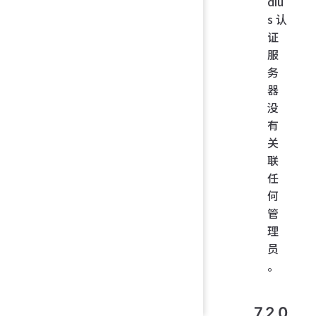
diu
s 认
证
服
务
器
没
有
关
联
任
何
管
理
员
。
7.2.0