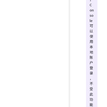
C
on
so
le
可
以
使
用
本
地
账
户
登
录
，
不
受
此
功
能