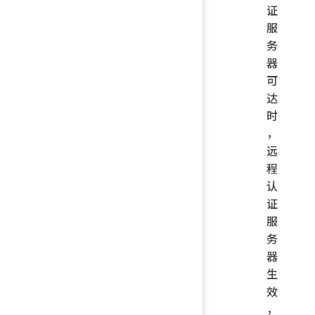
证
服
务
器
可
达
时
，
远
程
认
证
服
务
器
生
效
，