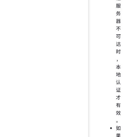
服
务
器
不
可
达
时
，
本
地
认
证
才
有
效
。
如
果