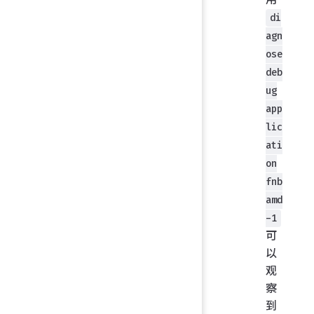
di
agn
ose
deb
ug
app
lic
ati
on
fnb
amd
-1
可
以
观
察
到