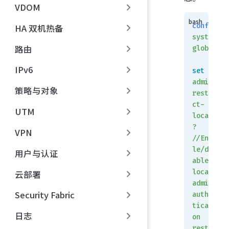
VDOM
config
HA 双机热备
system
路由
global
IPv6
set
admin-
策略与对象
restri
ct-
UTM
local
?
VPN
//Enab
le/dis
用户与认证
able
local
云部署
admin
Security Fabric
authen
ticati
日志
on
restri