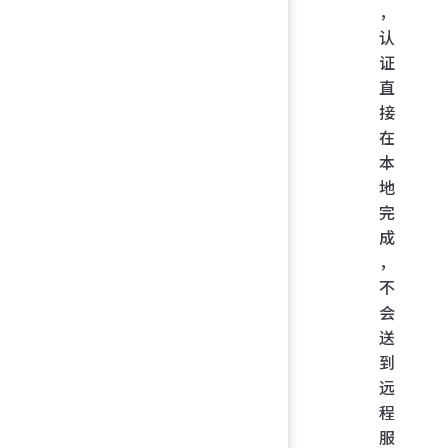
，
认
证
直
接
在
本
地
完
成
，
不
会
送
到
远
程
服