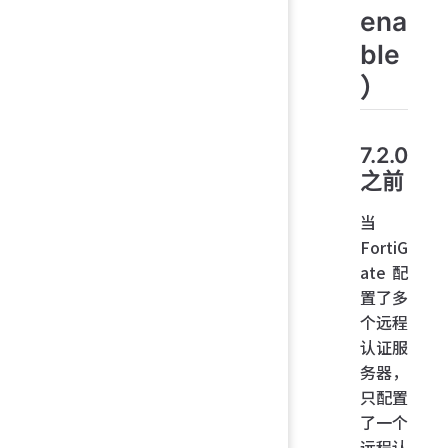
ena
ble
）
7.2.0
之前
当
FortiG
ate 配
置了多
个远程
认证服
务器，
只配置
了一个
远程认