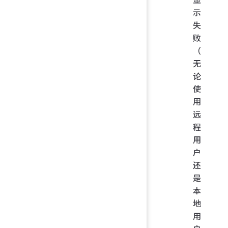
示
失
败
（
无
论
使
用
远
程
用
户
还
是
本
地
用