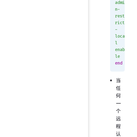
admi
n-
rest
rict
-
loca
l
enab
le
end
当
任
何
一
个
远
程
认