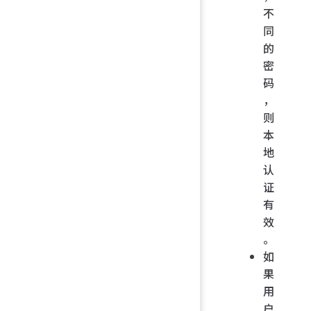
不
同
的
密
码
，
则
本
地
认
证
有
效
。
如
果
用
户