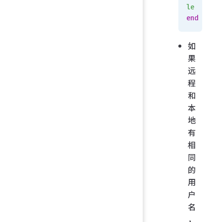
le
end
如
果
远
程
和
本
地
有
相
同
的
用
户
名
，