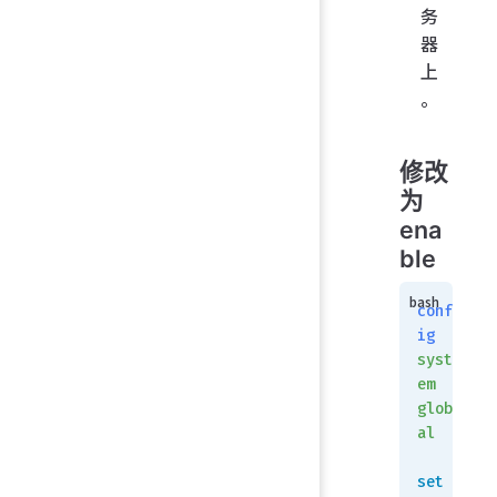
务
器
上
。
修改
为
ena
ble
conf
ig
syst
em
glob
al
set