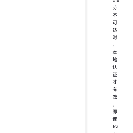
diu
s）
不
可
达
时
，
本
地
认
证
才
有
效
，
即
使
Ra