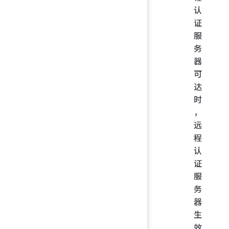
认
证
服
务
器
可
达
时
，
远
程
认
证
服
务
器
生
效