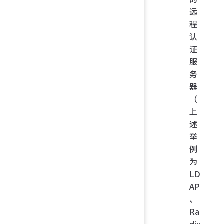
远
程
认
证
服
务
器
（
上
述
举
例
为
LD
AP
、
Ra