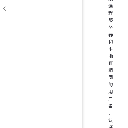
远
程
服
务
器
和
本
地
有
相
同
的
用
户
名
，
认
证