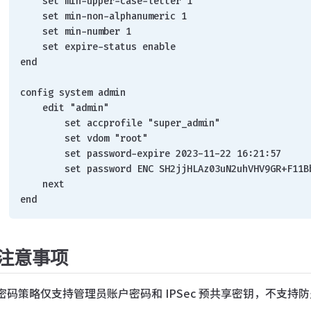
    set min-upper-case-letter 1
    set min-non-alphanumeric 1
    set min-number 1
    set expire-status enable
end
config system admin
    edit "admin"
        set accprofile "super_admin"
        set vdom "root"
        set password-expire 2023-11-22 16:21:57
        set password ENC SH2jjHLAz03uN2uhVHV9GR+
    next
end
注意事项
密码策略仅支持管理员账户密码和 IPSec 预共享密钥，不支持