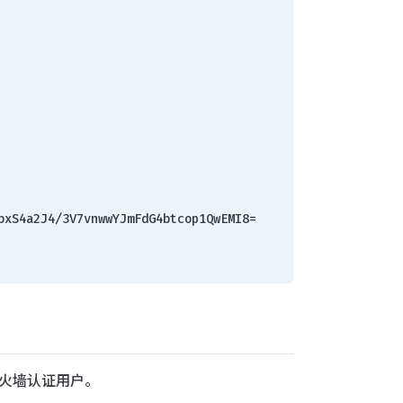
F11BbxS4a2J4/3V7vnwwYJmFdG4btcop1QwEMI8=
防火墙认证用户。