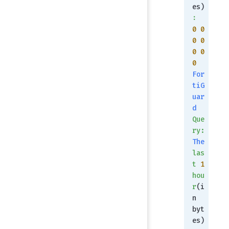
es)
:
0
 0
0
 0
0
 0
0
For
tiG
uar
d
Que
ry:
The
las
t
 1
hou
r
(i
n 
byt
es)