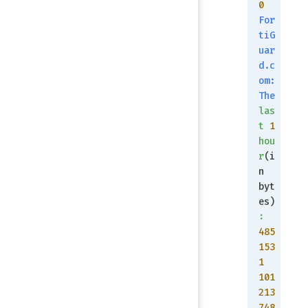
0
For
tiG
uar
d.c
om:
The
las
t
 1
hou
r
(i
n 
byt
es)
:
485
153
1
101
213
748