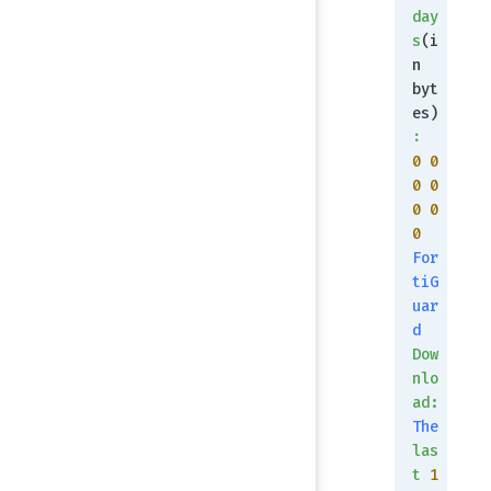
day
s
(i
n 
byt
es)
:
0
 0
0
 0
0
 0
0
For
tiG
uar
d
Dow
nlo
ad:
The
las
t
 1