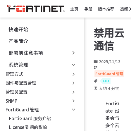
跳
主页
手册
版本推荐
高频
至
主
要
快速开始
禁用云
內
容
产品简介
通信
部署前注意事项
2025/11/13
系统管理
管理方式
FortiGuard 管理
7.X.X
固件与配置管理
大约 4 分钟
管理员配置
SNMP
FortiG
FortiGuard 管理
ate 设
备会与
FortiGuard 服务介绍
多个云
License 到期的影响