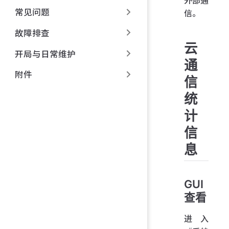
外部通
常见问题
信。
故障排查
云
开局与日常维护
通
附件
信
统
计
信
息
GUI
查看
进入