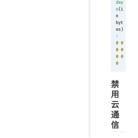
day
s
(i
n 
byt
es)
:
0
 0
0
 0
0
 0
0
禁
用
云
通
信