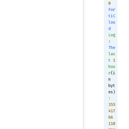
0
For
tiC
lou
d
Log
:
The
las
t
 1
hou
r
(i
n 
byt
es)
:
355
417
66
110