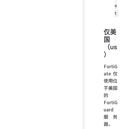
e
t
仅美
国
（us
）
FortiG
ate 仅
使用位
于美国
的
FortiG
uard
服务
器。