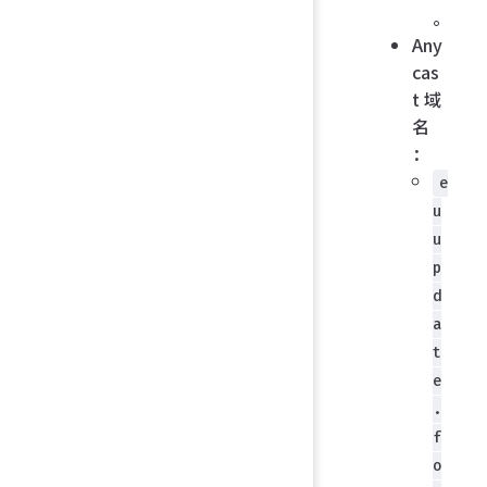
。
Any
cas
t 域
名
：
e
u
u
p
d
a
t
e
.
f
o