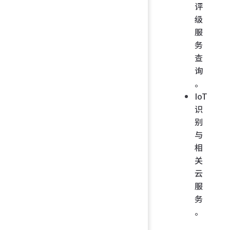
评
级
服
务
查
询
。
IoT
识
别
与
相
关
云
服
务
。