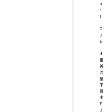
o
r
t
i
G
u
a
r
d
相
关
流
量
不
得
出
E
U