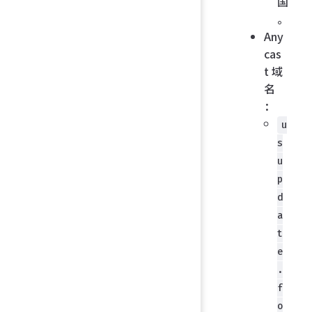
国
。
Any
cas
t 域
名
：
u
s
u
p
d
a
t
e
.
f
o