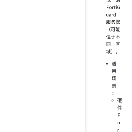
FortiG
uard
服务器
（可能
位于不
同区
域）。
适
用
场
景
：
硬
件
F
o
r