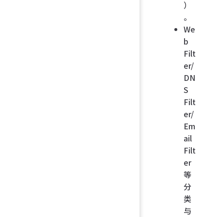
）
。
We
b
Filt
er/
DN
S
Filt
er/
Em
ail
Filt
er
等
分
类
与