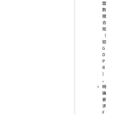
盟
数
据
合
规
（
如
G
D
P
R
）
。
明
确
要
求
F