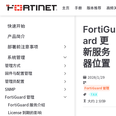
跳
主页
手册
版本推荐
高频
至
主
要
快速开始
FortiGu
內
容
产品简介
ard 更
部署前注意事项
新服务
系统管理
器位置
管理方式
固件与配置管理
2026/1/29
管理员配置
FortiGuard 管理
SNMP
7.X.X
FortiGuard 管理
大约 2 分钟
FortiGuard 服务介绍
License 到期的影响