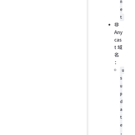
n
e
t
非
Any
cas
t 域
名
：
u
s
u
p
d
a
t
e
.