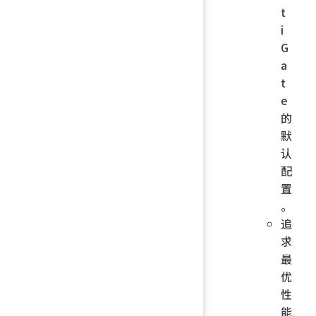
t
i
G
a
t
e
的
默
认
配
置
。
追
求
最
优
性
能