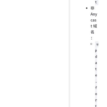
t
非
Any
cas
t 域
名
：
u
p
d
a
t
e
.
f
o
r
t