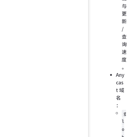
与
更
新
/
查
询
速
度
。
Any
cas
t 域
名
：
g
l
o