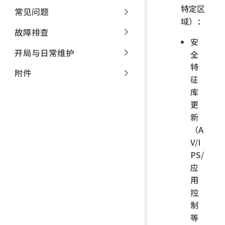
特定区
常见问题
域）：
故障排查
安
开局与日常维护
全
特
附件
征
库
更
新
（A
V/I
PS/
应
用
控
制
等