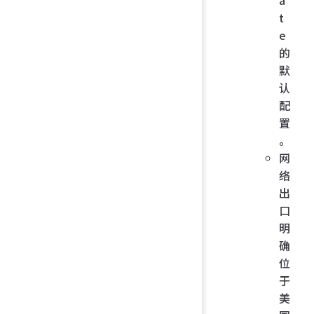
t
e
的
默
认
配
置
。
网
络
出
口
明
确
位
于
美