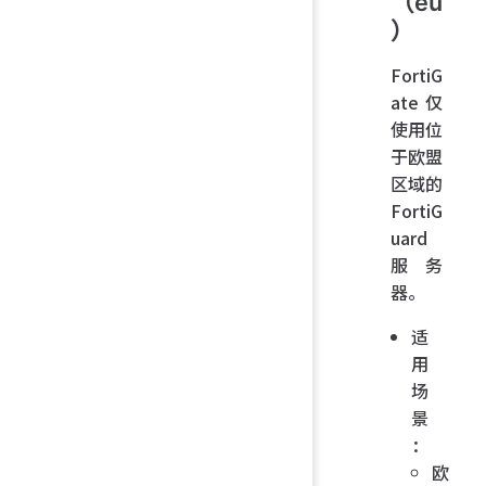
（eu
）
FortiG
ate 仅
使用位
于欧盟
区域的
FortiG
uard
服务
器。
适
用
场
景
：
欧