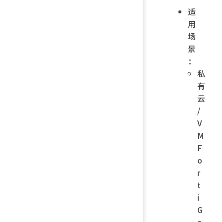
适
用
场
景
：
私
有
云
/
V
M
F
o
r
t
i
G
a