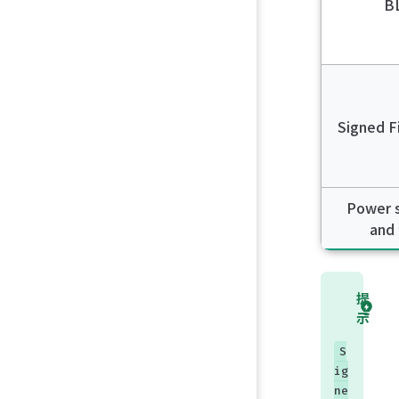
B
Signed F
Power s
and 
提
示
S
ig
ne