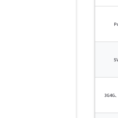
P
S
3G4G、