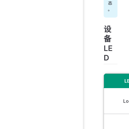
态
。
设
备
LE
D
L
Lo