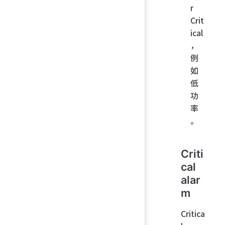
r
Crit
ical
，
例
如
低
功
率
。
Criti
cal
alar
m
Critica