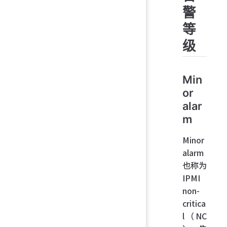
警
等
级
Min
or
alar
m
Minor
alarm
也称为
IPMI
non-
critica
l（NC