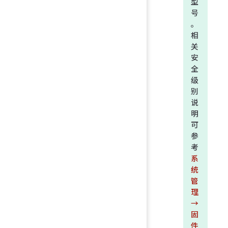
型
号
。
相
关
安
全
级
别
说
明
可
参
考
系
统
管
理
→
固
件