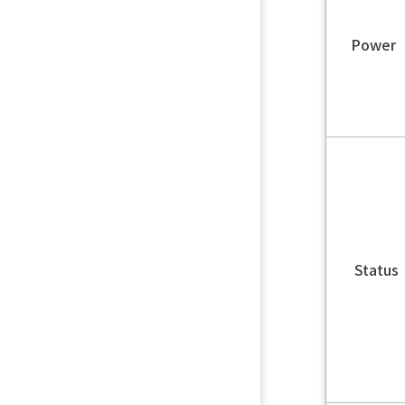
Power
Statu