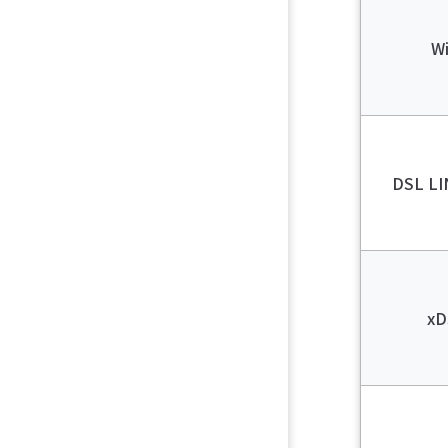
Wi
DSL LI
xD