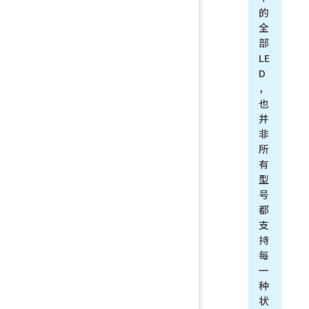
的
全
部
LE
D
，
也
并
非
所
有
型
号
都
支
持
每
一
种
状