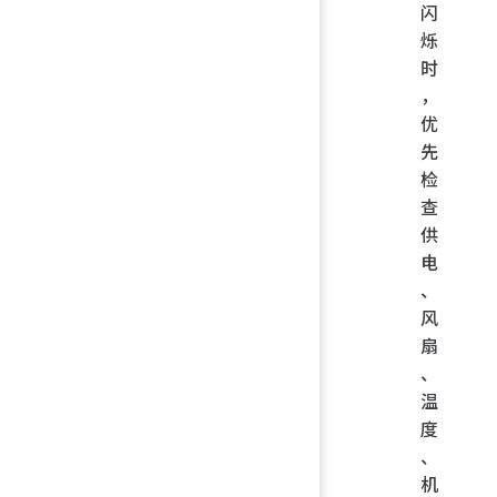
闪
烁
时
，
优
先
检
查
供
电
、
风
扇
、
温
度
、
机