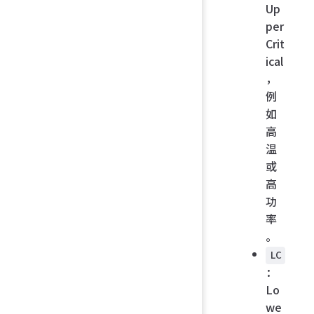
Up
per
Crit
ical
，
例
如
高
温
或
高
功
率
。
LC
：
Lo
we