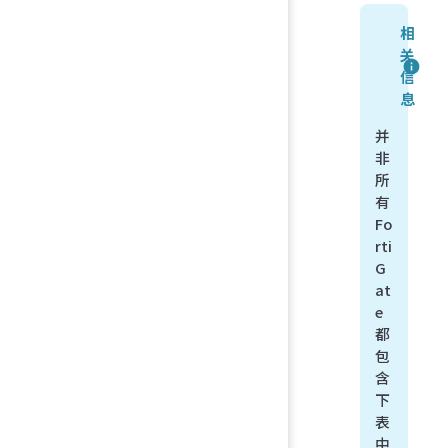
相
关
信
息
并
非
所
有
Fo
rti
G
at
e
都
包
含
下
表
中