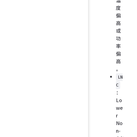
温
度
偏
高
或
功
率
偏
高
。
LN
C
：
Lo
we
r
No
n-