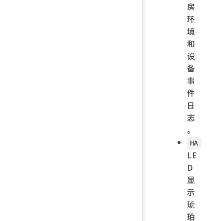
房
环
境
和
设
备
事
件
日
志
。
HA
LE
D
显
示
琥
珀