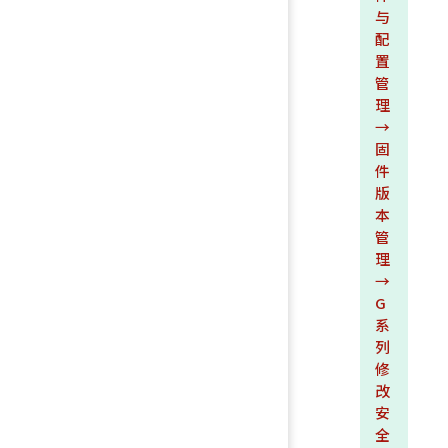
与
配
置
管
理
→
固
件
版
本
管
理
→
G
系
列
修
改
安
全