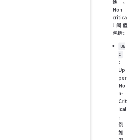
速。
Non-
critica
l 阈值
包括：
UN
C
：
Up
per
No
n-
Crit
ical
，
例
如