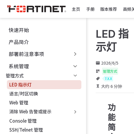
跳
主页
手册
版本推荐
高频
至
主
要
快速开始
LED 指
內
容
产品简介
示灯
部署前注意事项
2026/6/5
系统管理
管理方式
管理方式
7.X.X
LED 指示灯
大约 6 分钟
语言/时区切换
Web 管理
功
消除 Web 告警或提示
能
Console 管理
简
SSH/Telnet 管理