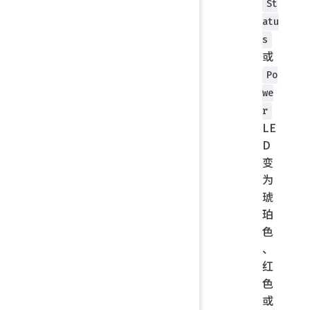
St
atu
s
或
Po
we
r
LE
D
变
为
琥
珀
色
、
红
色
或