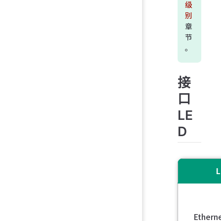
级
别
章
节
。
接
口
LE
D
L
Ethern