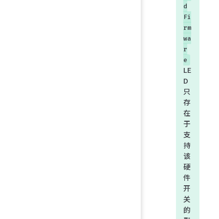
d
Fi
rm
wa
r
e
LE
D
只
存
在
于
支
持
该
硬
件
开
关
的