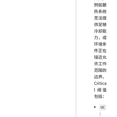
例如散
热系统
无法提
供足够
冷却能
力，或
环境条
件正在
接近允
许工作
范围的
边界。
Critica
l 阈值
包括：
UC
：