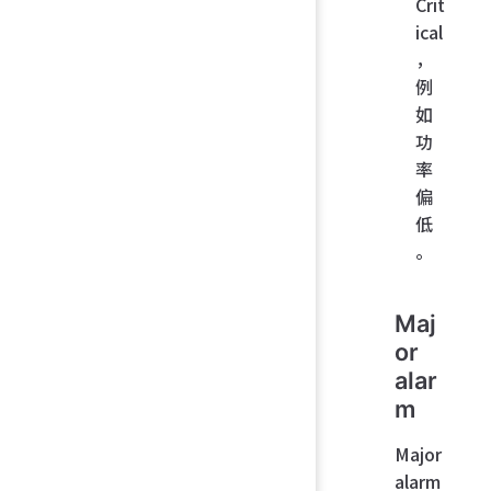
Crit
ical
，
例
如
功
率
偏
低
。
Maj
or
alar
m
Major
alarm