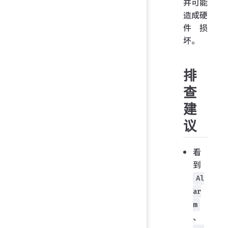
并可能
造成硬
件损
坏。
排
查
建
议
看
到
Al
ar
m
、