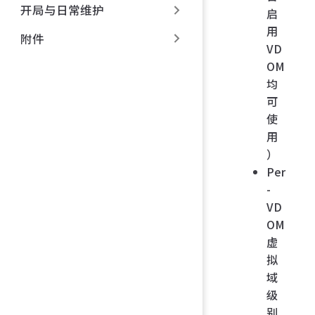
开局与日常维护
启
用
附件
VD
OM
均
可
使
用
）
Per
-
VD
OM
虚
拟
域
级
别