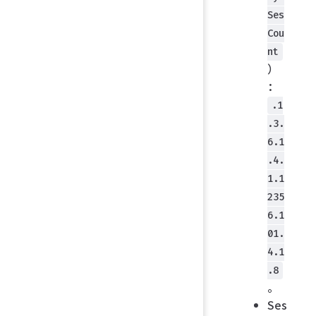
Ses
Cou
nt
）
：
.1
.3.
6.1
.4.
1.1
235
6.1
01.
4.1
.8
。
Ses