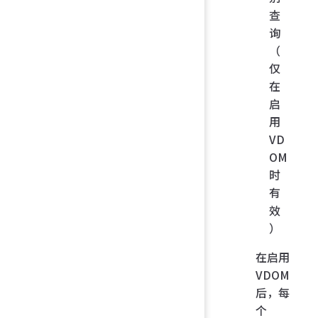
查
询
（
仅
在
启
用
VD
OM
时
有
效
）
在启用
VDOM
后，每
个