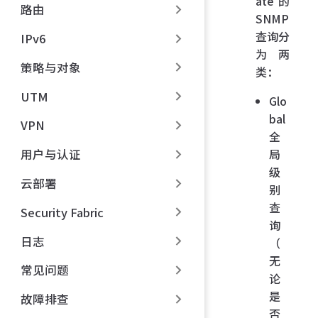
ate 的
路由
SNMP
查询分
IPv6
为两
策略与对象
类：
UTM
Glo
bal
VPN
全
局
用户与认证
级
云部署
别
查
Security Fabric
询
日志
（
无
常见问题
论
是
故障排查
否