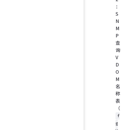
：
S
N
M
P
查
询
V
D
O
M
名
称
表
（
f
g