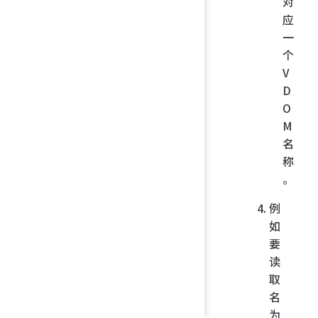
对
应
一
个
V
D
O
M
名
称
。
例
如
要
读
取
名
为