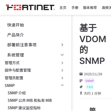
跳
主页
手册
版本推荐
高频
至
主
要
快速开始
基于
內
容
产品简介
VDOM
部署前注意事项
的
系统管理
SNMP
管理方式
固件与配置管理
2025/11/26
管理员配置
SNMP
SNMP
7.X.X
SNMP 介绍
大约 1 分钟
SNMP 公共 MIB 和私有 MIB
SNMP 建议监控指标
简