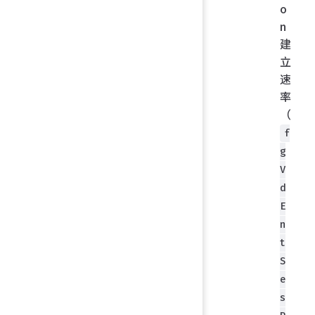
o
n
建
立
速
率
（
f
g
V
d
E
n
t
S
e
s