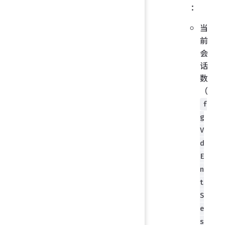
：
当
前
会
话
数
（
f
g
V
d
E
n
t
S
e
s