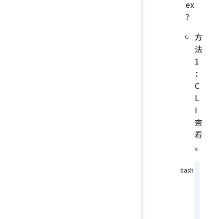
ex
？
方
法
1
：
C
L
I
查
看
。
conf
g
glob
l
show