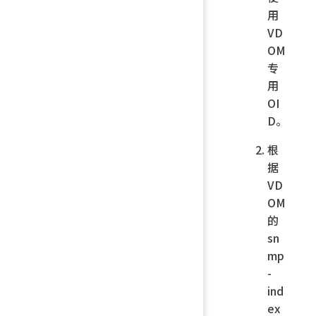
用
VD
OM
专
用
OI
D。
根
据
VD
OM
的
sn
mp
-
ind
ex