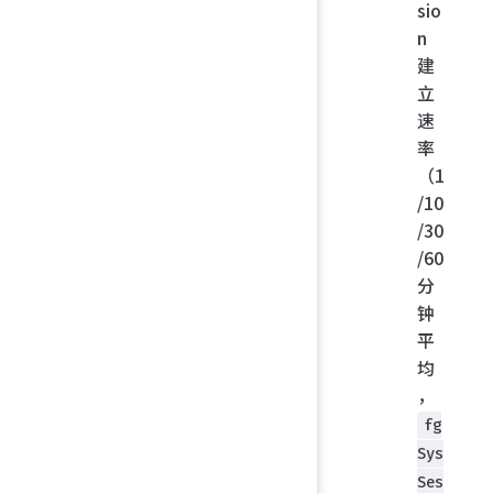
sio
n
建
立
速
率
（1
/10
/30
/60
分
钟
平
均
，
fg
Sys
Ses