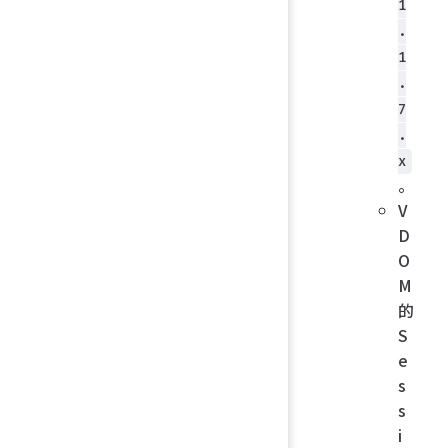
1
.
1
.
7
.
x
。
V
D
O
M
的
S
e
s
s
i