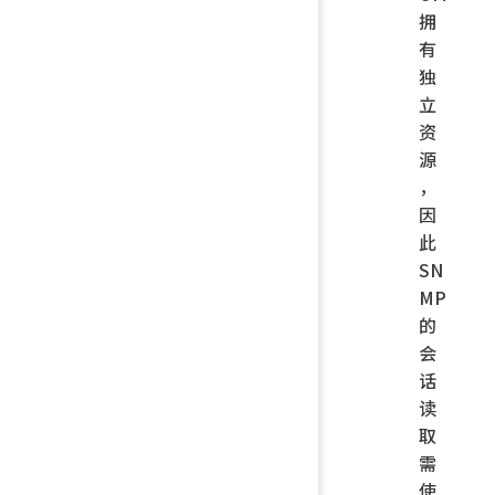
拥
有
独
立
资
源
，
因
此
SN
MP
的
会
话
读
取
需
使