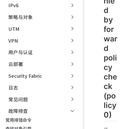
nie
IPv6
d
策略与对象
by
for
UTM
war
VPN
d
用户与认证
poli
云部署
cy
che
Security Fabric
ck
日志
(po
常见问题
licy
故障排查
0)
常用排错命令
查找对象引用