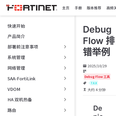
跳
主页
手册
版本推荐
高频
至
主
要
快速开始
Debug
內
容
产品简介
Flow 排
部署前注意事项
错举例
系统管理
2025/10/29
网络管理
Debug Flow 工具
SAA-FortiLink
7.X.X
VDOM
大约 4 分钟
HA 双机热备
De
路由