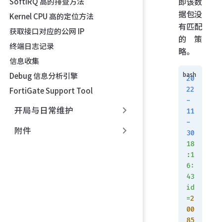
即该数
SoftIRQ 高的排查方法
据包没
Kernel CPU 高的定位方法
有匹配
获取接口对应的公网 IP
的策
终端日志记录
略。
信息收集
Debug 信息分析引擎
20
22
FortiGate Support Tool
-
开局与日常维护
11
-
附件
30
18
:1
6:
43
id
=
2
00
85