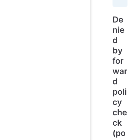
De
nie
d
by
for
war
d
poli
cy
che
ck
(po