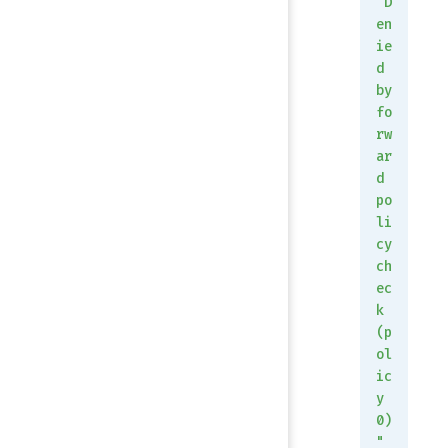
"D
en
ie
d 
by 
fo
rw
ar
d 
po
li
cy 
ch
ec
k 
(p
ol
ic
y 
0)
"