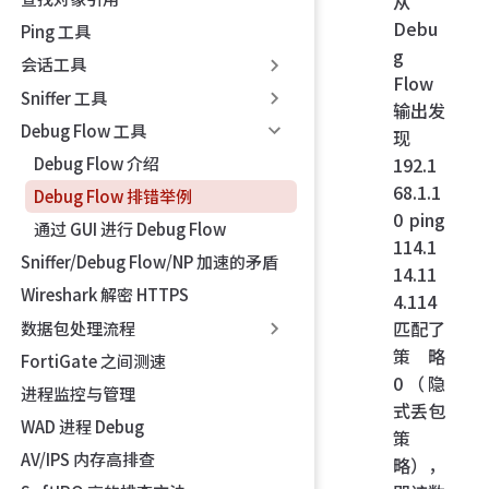
从
Debu
Ping 工具
g
会话工具
Flow
Sniffer 工具
输出发
Debug Flow 工具
现
192.1
Debug Flow 介绍
68.1.1
Debug Flow 排错举例
0 ping
通过 GUI 进行 Debug Flow
114.1
Sniffer/Debug Flow/NP 加速的矛盾
14.11
Wireshark 解密 HTTPS
4.114
匹配了
数据包处理流程
策略
FortiGate 之间测速
0（隐
进程监控与管理
式丢包
WAD 进程 Debug
策
AV/IPS 内存高排查
略），