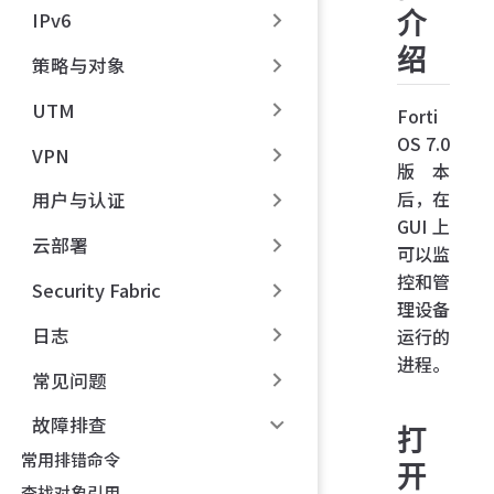
介
IPv6
绍
策略与对象
UTM
Forti
OS 7.0
VPN
版本
后，在
用户与认证
GUI 上
云部署
可以监
控和管
Security Fabric
理设备
日志
运行的
进程。
常见问题
故障排查
打
常用排错命令
开
查找对象引用