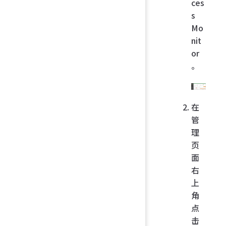
ces
s
Mo
nit
or
。
在
管
理
页
面
右
上
角
点
击