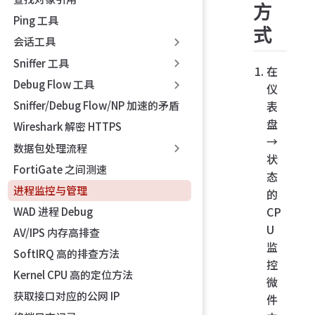
方
Ping 工具
式
会话工具
Sniffer 工具
在
Debug Flow 工具
仪
表
Sniffer/Debug Flow/NP 加速的矛盾
盘
Wireshark 解密 HTTPS
→
数据包处理流程
状
FortiGate 之间测速
态
进程监控与管理
的
CP
WAD 进程 Debug
U
AV/IPS 内存高排查
监
SoftIRQ 高的排查方法
控
Kernel CPU 高的定位方法
微
获取接口对应的公网 IP
件