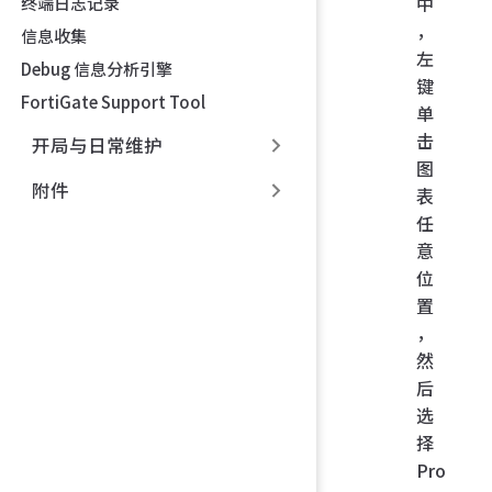
中
终端日志记录
，
信息收集
左
Debug 信息分析引擎
键
FortiGate Support Tool
单
击
开局与日常维护
图
附件
表
任
意
位
置
，
然
后
选
择
Pro