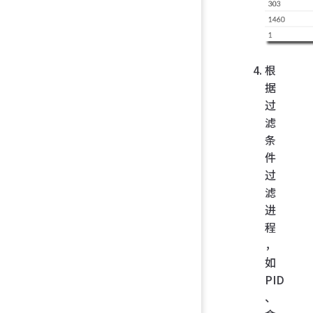
根
据
过
滤
条
件
过
滤
进
程
，
如
PID
、