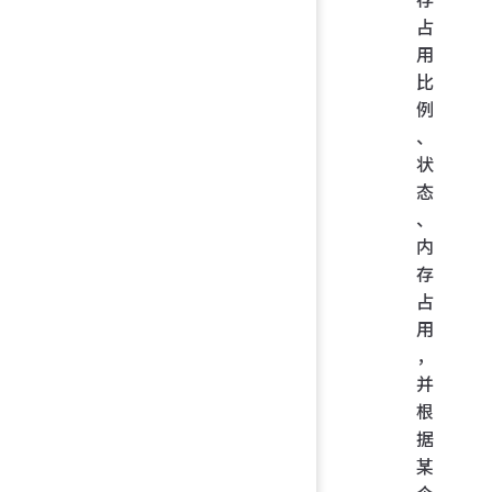
占
用
比
例
、
状
态
、
内
存
占
用
，
并
根
据
某