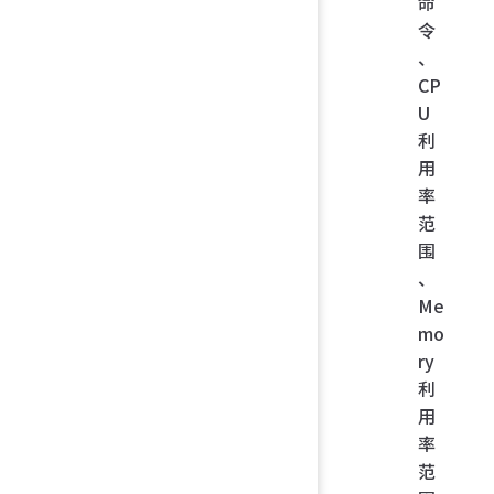
命
令
、
CP
U
利
用
率
范
围
、
Me
mo
ry
利
用
率
范