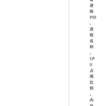
进
程
PID
、
进
程
名
称
、
CP
U
占
用
比
例
、
内
存