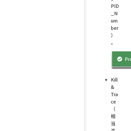
PID
_N
um
ber
）
。
Kill
&
Tra
ce
（
相
当
于