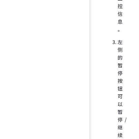
控
信
息
。
左
侧
的
暂
停
按
钮
可
以
暂
停/
继
续