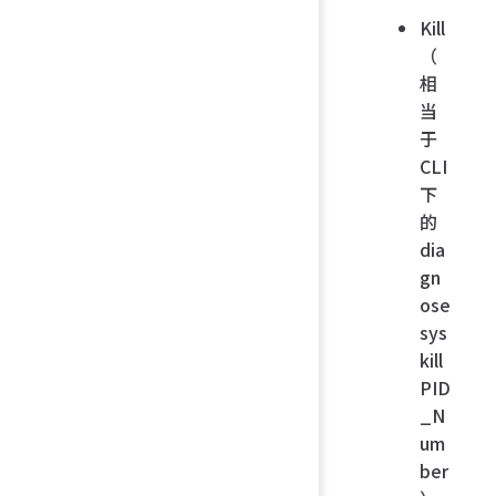
Kill
（
相
当
于
CLI
下
的
dia
gn
ose
sys
kill
PID
_N
um
ber