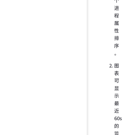
个
进
程
属
性
排
序
。
图
表
可
显
示
最
近
60s
的
监