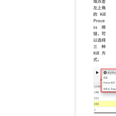
或点击
左上角
的 Kill
Proce
ss 按
钮，可
以选择
三种
Kill 方
式。