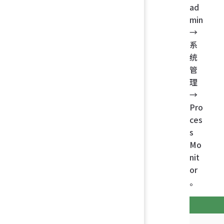
ad
min
→
系
统
管
理
→
Pro
ces
s
Mo
nit
or
。