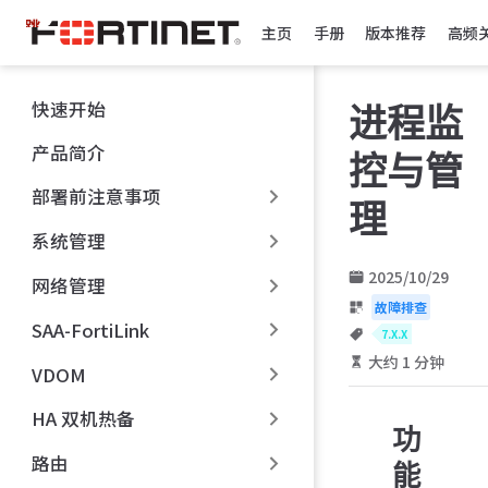
跳
主页
手册
版本推荐
高频
至
主
要
快速开始
进程监
內
容
产品简介
控与管
部署前注意事项
理
系统管理
2025/10/29
网络管理
故障排查
SAA-FortiLink
7.X.X
大约 1 分钟
VDOM
HA 双机热备
功
路由
能