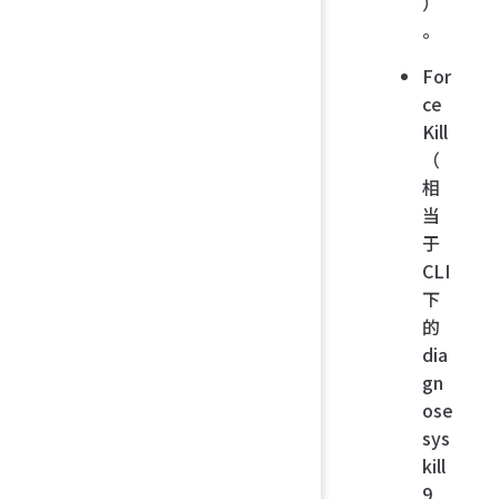
）
。
For
ce
Kill
（
相
当
于
CLI
下
的
dia
gn
ose
sys
kill
9