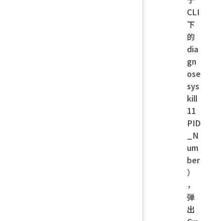
CLI
下
的
dia
gn
ose
sys
kill
11
PID
_N
um
ber
）
，
弹
出