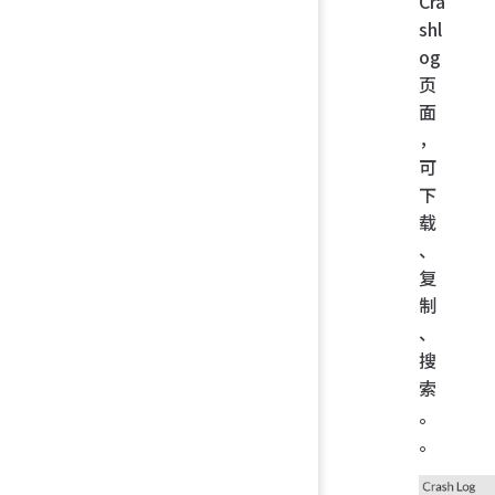
Cra
shl
og
页
面
，
可
下
载
、
复
制
、
搜
索
。
。