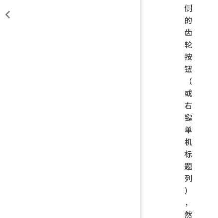
侧
的
齿
轮
按
钮
（
或
右
键
单
机
标
题
列
）
，
然