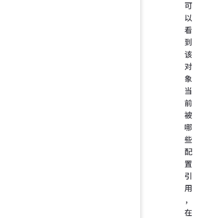
可
以
看
到
该
对
象
当
前
被
哪
些
配
置
引
用
，
在