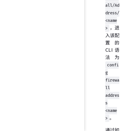
all/Ad
dress/
<name
，进
>
入该配
置的
CLI 语
法为
confi
g
firewa
ll
addres
s
<name
。
>
通过如