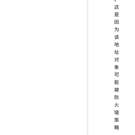
这
是
因
为
该
地
址
对
象
可
能
被
防
火
墙
策
略
、