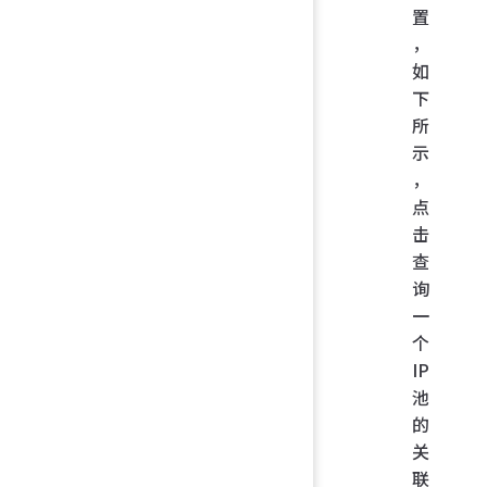
置
，
如
下
所
示
，
点
击
查
询
一
个
IP
池
的
关
联