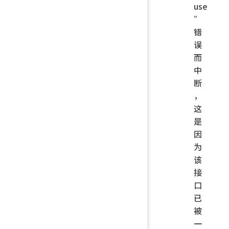
use
”
错
误
而
中
断
，
这
是
因
为
该
接
口
已
被
一