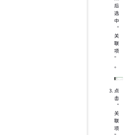
后
选
中
“
关
联
项
”
。
点
击
“
关
联
项