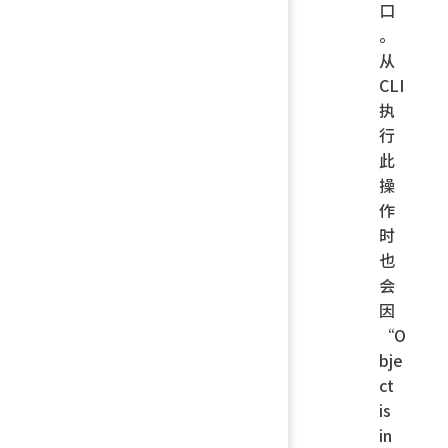
口
。
从
CLI
执
行
此
操
作
时
也
会
因
“O
bje
ct
is
in