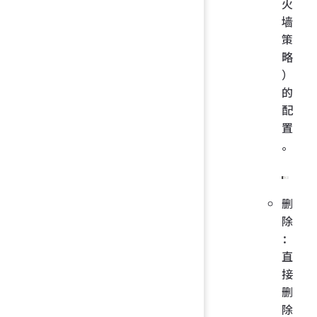
火
墙
策
略
）
的
配
置
。
删
除
：
直
接
删
除