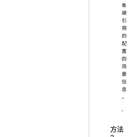
象
被
引
用
的
配
置
的
简
要
信
息
。
方法