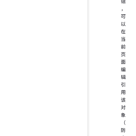
钮
，
可
以
在
当
前
页
面
编
辑
引
用
该
对
象
（
防