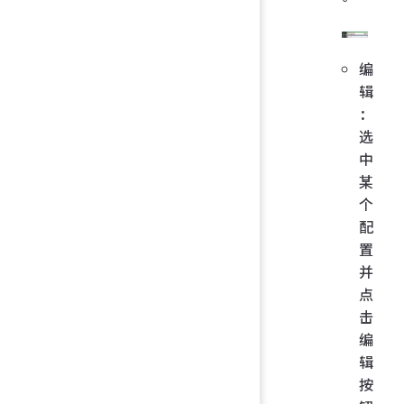
编
辑
：
选
中
某
个
配
置
并
点
击
编
辑
按