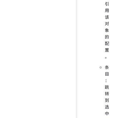
引
用
该
对
象
的
配
置
。
条
目
：
跳
转
到
选
中