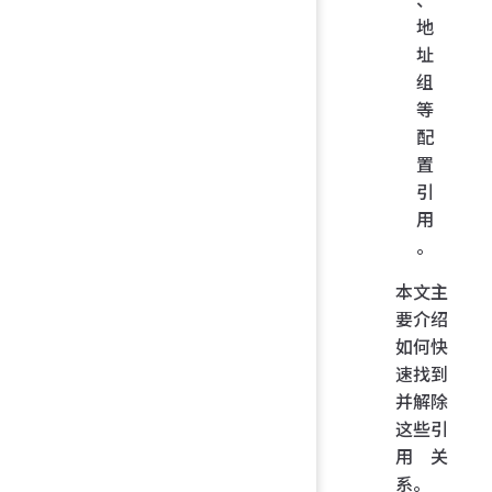
地
址
组
等
配
置
引
用
。
本文主
要介绍
如何快
速找到
并解除
这些引
用关
系。