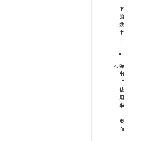
”
下
的
数
字
。
弹
出
“
使
用
率
”
页
面
，