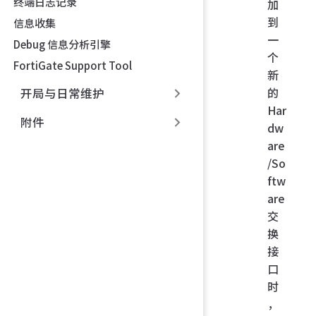
终端日志记录
加
到
信息收集
一
Debug 信息分析引擎
个
FortiGate Support Tool
新
的
开局与日常维护
Har
附件
dw
are
/So
ftw
are
交
换
接
口
时
，