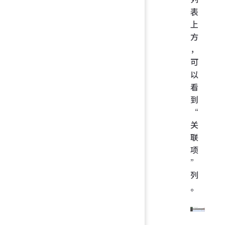
表
上
方
，
可
以
看
到
“
关
联
项
”
列
。