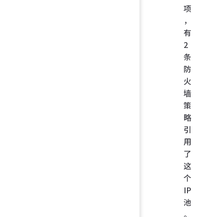
项
，
有
2
条
防
火
墙
策
略
引
用
了
这
个
IP
池
。