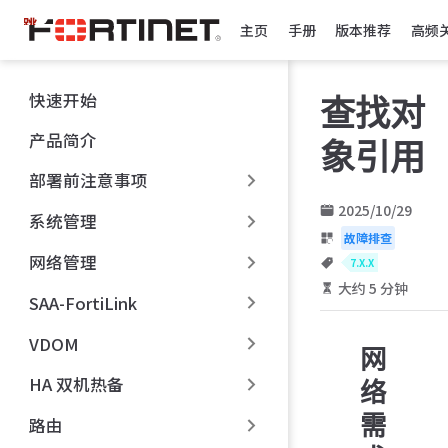
跳
主页
手册
版本推荐
高频
至
主
要
快速开始
查找对
內
容
产品简介
象引用
部署前注意事项
2025/10/29
系统管理
故障排查
网络管理
7.X.X
大约 5 分钟
SAA-FortiLink
VDOM
网
HA 双机热备
络
需
路由