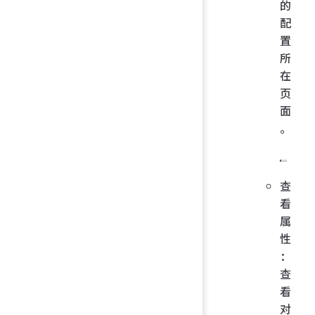
的
配
置
所
在
页
面
。
查
看
属
性
：
查
看
对