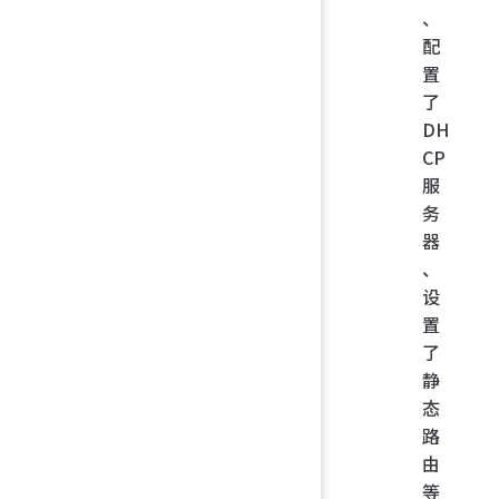
、
配
置
了
DH
CP
服
务
器
、
设
置
了
静
态
路
由
等