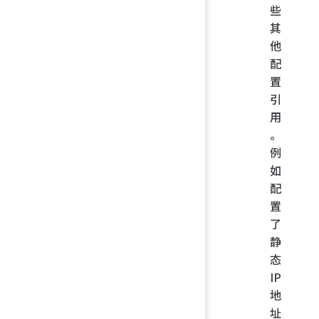
些
其
他
配
置
引
用
。
例
如
配
置
了
静
态
IP
地
址