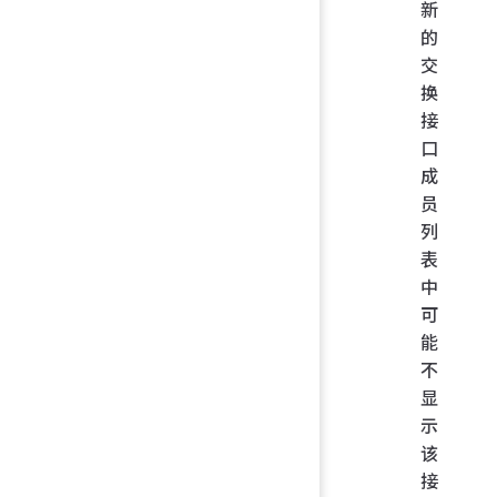
新
的
交
换
接
口
成
员
列
表
中
可
能
不
显
示
该
接