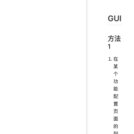
GUI
方法
1
在
某
个
功
能
配
置
页
面
的
列