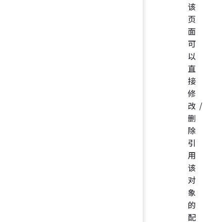
该
页
面
可
以
直
接
修
改/
删
除
引
用
该
对
象
的
配