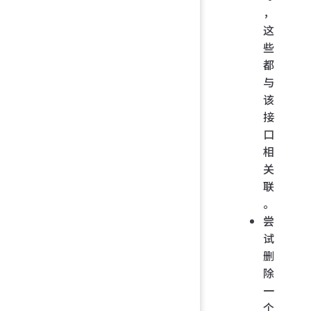
，
这
些
都
与
该
接
口
相
关
联
。
尝
试
删
除
一
个