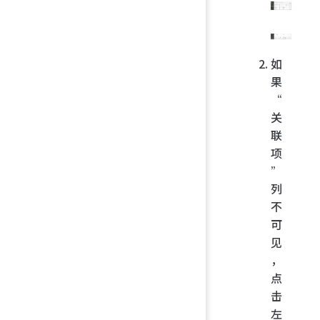
如
果
“
关
联
项
”
列
不
可
见
，
点
击
左