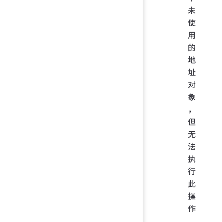
未
使
用
的
地
址
对
象
，
但
无
法
执
行
此
操
作
。