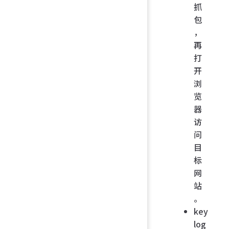
抓
包
，
再
打
开
浏
览
器
访
问
目
标
网
站
。
key
log