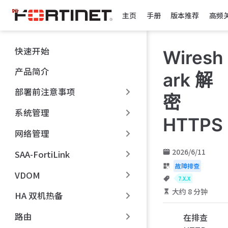
跳
主页
手册
版本推荐
高频
至
主
要
快速开始
Wiresh
內
容
产品简介
ark 解
部署前注意事项
密
系统管理
HTTPS
网络管理
2026/6/11
SAA-FortiLink
故障排查
VDOM
7.X.X
大约 8 分钟
HA 双机热备
路由
在排查