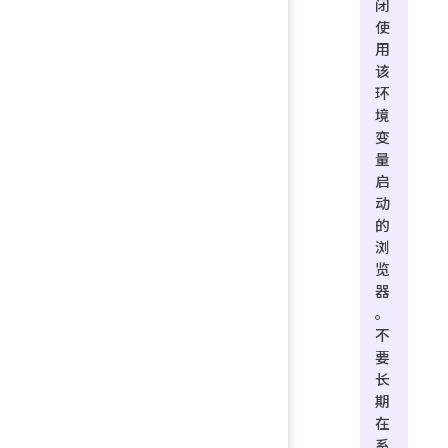
闭
使
用
该
环
境
变
量
启
动
的
浏
览
器
。
不
要
长
期
在
系