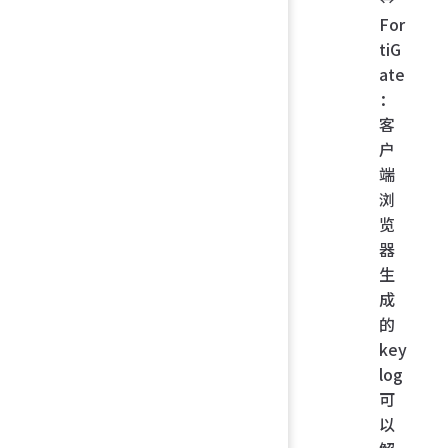
For
tiG
ate
：
客
户
端
浏
览
器
生
成
的
key
log
可
以