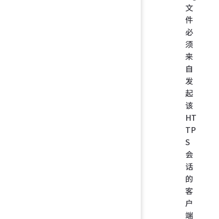
文
件
必
须
来
自
发
起
该
HT
TP
S
会
话
的
客
户
端