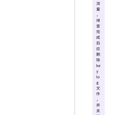
流
量
，
排
查
完
成
后
应
删
除
ke
y
lo
g
文
件
，
并
关