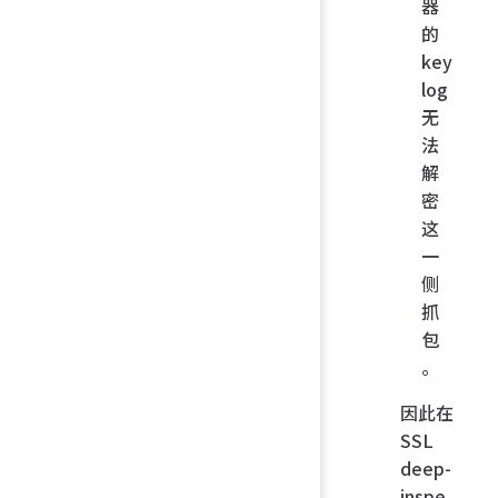
器
的
key
log
无
法
解
密
这
一
侧
抓
包
。
因此在
SSL
deep-
inspe