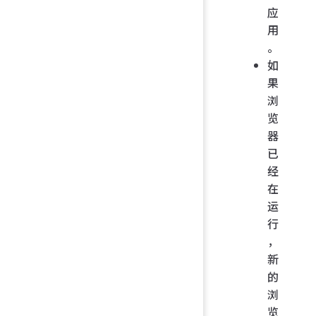
应
用
。
如
果
浏
览
器
已
经
在
运
行
，
新
的
浏
览