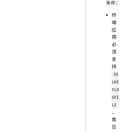
条件：
终
端
应
用
必
须
支
持
SS
LKE
YLO
GFI
LE
，
常
见