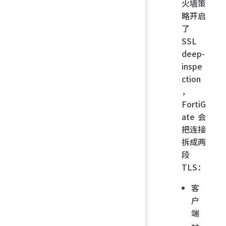
火墙策
略开启
了
SSL
deep-
inspe
ction
，
FortiG
ate 会
把连接
拆成两
段
TLS：
客
户
端
↔