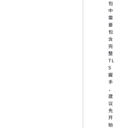
包
中
需
要
包
含
完
整
TL
S
握
手
，
建
议
先
开
始