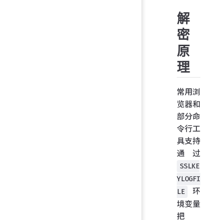
解
密
原
理
常用浏
览器和
部分命
令行工
具支持
通过
SSLKE
YLOGFI
环
LE
境变量
把