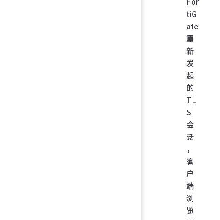
For
tiG
ate
重
新
发
起
的
TL
S
会
话
，
客
户
端
浏
览