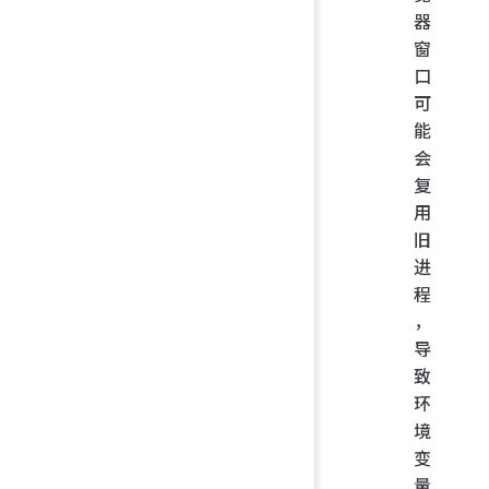
器
窗
口
可
能
会
复
用
旧
进
程
，
导
致
环
境
变
量