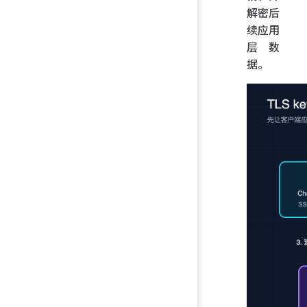
解密后
续应用
层数
据。