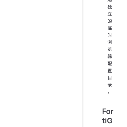
独
立
的
临
时
浏
览
器
配
置
目
录
。
For
tiG