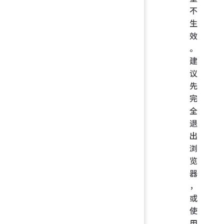
不
生
效
。
建
议
先
完
全
退
出
浏
览
器
，
或
使
用