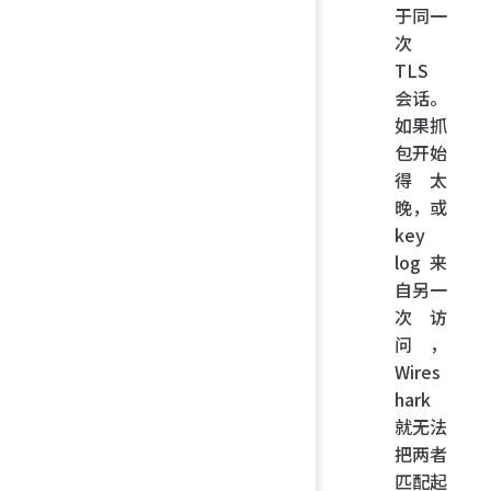
于同一
次
TLS
会话。
如果抓
包开始
得太
晚，或
key
log 来
自另一
次访
问，
Wires
hark
就无法
把两者
匹配起