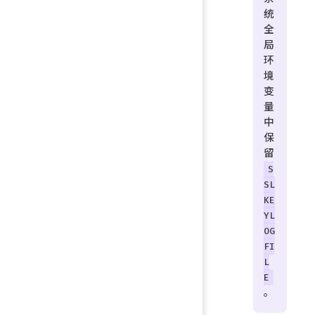
统
全
局
环
境
变
量
中
保
留
S
SL
KE
YL
OG
FI
L
E
。