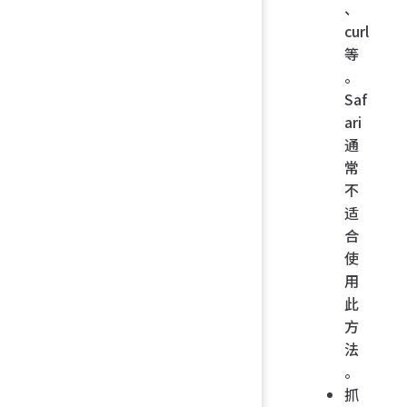
、
curl
等
。
Saf
ari
通
常
不
适
合
使
用
此
方
法
。
抓