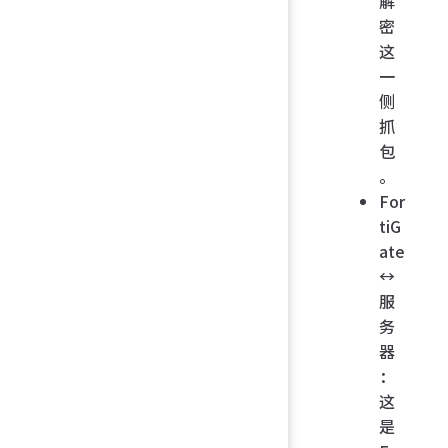
解
密
这
一
侧
抓
包
。
For
tiG
ate
↔
服
务
器
：
这
是