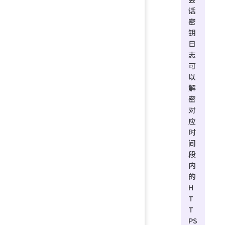
话
密
钥
日
志
可
以
解
密
对
应
时
间
段
内
的
H
T
T
PS