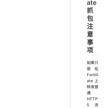
ate
抓
包
注
意
事
项
如果只
是在
FortiG
ate 上
转发普
通
HTTP
S 流