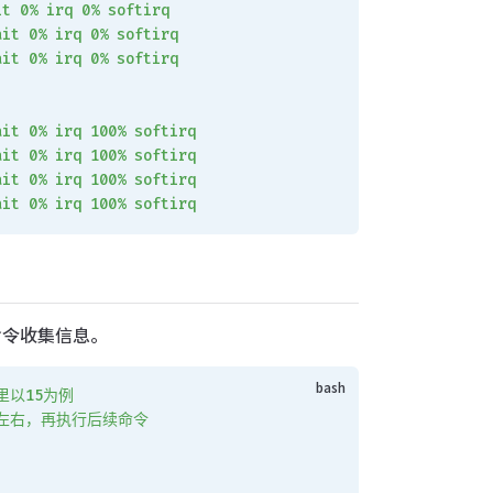
it
 0%
 irq
 0%
 softirq
ait
 0%
 irq
 0%
 softirq
ait
 0%
 irq
 0%
 softirq
ait
 0%
 irq
 100%
 softirq
ait
 0%
 irq
 100%
 softirq
ait
 0%
 irq
 100%
 softirq
ait
 0%
 irq
 100%
 softirq
下命令收集信息。
里以15为例
分钟左右，再执行后续命令