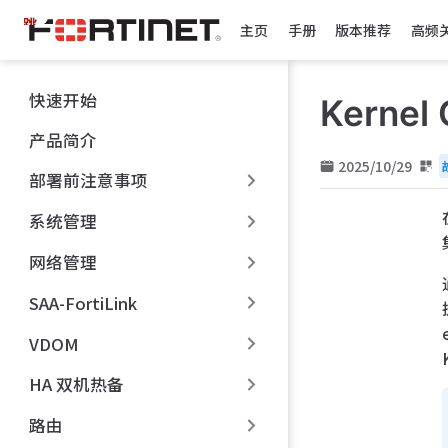
跳
主页
手册
版本推荐
高频
至
主
要
快速开始
Kerne
內
容
产品简介
2025/10/29
部署前注意事项
系统管理
网络管理
SAA-FortiLink
VDOM
HA 双机热备
路由