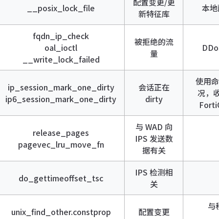
配置变更/更
__posix_lock_file
本地
新特征库
fqdn_ip_check
被拒绝的流
oal_ioctl
DDo
量
__write_lock_failed
使用命令
ip_session_mark_one_dirty
会话正在
况，收
ip6_session_mark_one_dirty
dirty
Fort
与 WAD 向
release_pages
IPS 发送数
pagevec_lru_move_fn
据有关
IPS 检测相
do_gettimeoffset_tsc
关
与
unix_find_other.constprop
配置变更