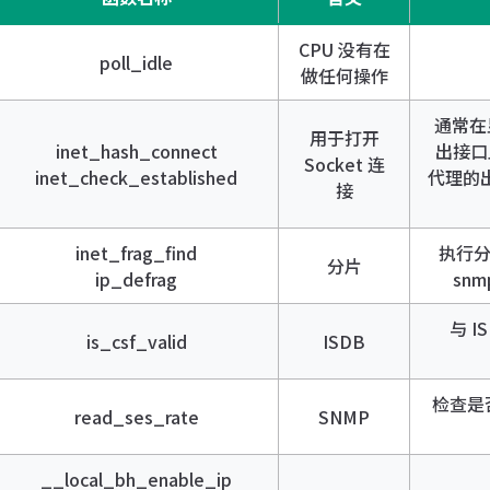
CPU 没有在
poll_idle
做任何操作
通常在显
用于打开
inet_hash_connect
出接口
Socket 连
inet_check_established
代理的出
接
inet_frag_find
执行分片
分片
ip_defrag
snm
与 I
is_csf_valid
ISDB
检查是否
read_ses_rate
SNMP
__local_bh_enable_ip