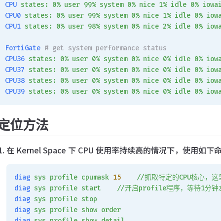
CPU
 states:
 0%
 user
 99%
 system
 0%
 nice
 1%
 idle
 0%
 iowa
CPU0
 states:
 0%
 user
 99%
 system
 0%
 nice
 1%
 idle
 0%
 iow
CPU1
 states:
 0%
 user
 98%
 system
 0%
 nice
 2%
 idle
 0%
 iow
FortiGate
 # get system performance status
CPU36
 states:
 0%
 user
 0%
 system
 0%
 nice
 0%
 idle
 0%
 iow
CPU37
 states:
 0%
 user
 0%
 system
 0%
 nice
 0%
 idle
 0%
 iow
CPU38
 states:
 0%
 user
 0%
 system
 0%
 nice
 0%
 idle
 0%
 iow
CPU39
 states:
 0%
 user
 0%
 system
 0%
 nice
 0%
 idle
 0%
 iow
定位方法
在 Kernel Space 下 CPU 使用率持续高的情况下，使用如
diag
 sys
 profile
 cpumask
 15
    //抓取特定的CPU核心，这
diag
 sys
 profile
 start
    //开启profile程序，等待1
diag
 sys
 profile
 stop
diag
 sys
 profile
 show
 order
diag
 sys
 profile
 show
 detail