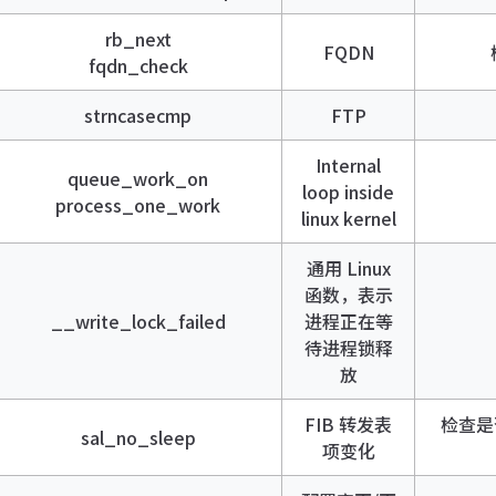
rb_next
FQDN
fqdn_check
strncasecmp
FTP
Internal
queue_work_on
loop inside
process_one_work
linux kernel
通用 Linux
函数，表示
__write_lock_failed
进程正在等
待进程锁释
放
FIB 转发表
检查是否
sal_no_sleep
项变化