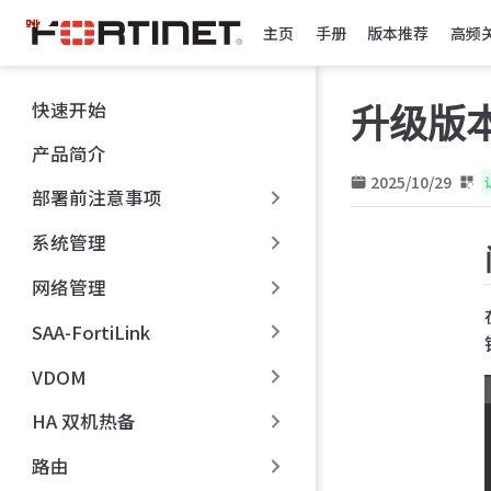
跳
主页
手册
版本推荐
高频
至
主
要
快速开始
升级版本
內
容
产品简介
2025/10/29
部署前注意事项
系统管理
网络管理
SAA-FortiLink
VDOM
HA 双机热备
路由