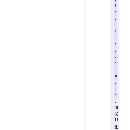
f
o
r
t
i
n
e
t
.
c
o
m
.
c
n
，
浏
览
器
也