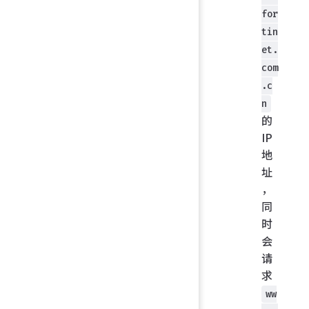
for
tin
et.
com
.c
n
的
IP
地
址
，
同
时
会
请
求
ww