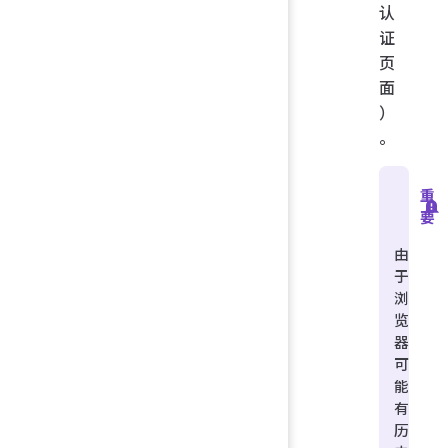
认
证
页
面
）
。
重
要
由
于
浏
览
器
可
能
有
历