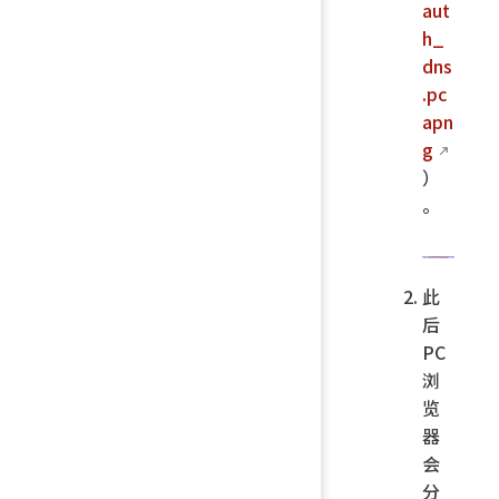
aut
h_
dns
.pc
apn
g
）
。
此
后
PC
浏
览
器
会
分