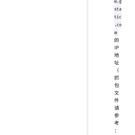
w.g
sta
tic
.co
m
的
IP
地
址
（
抓
包
文
件
请
参
考
：