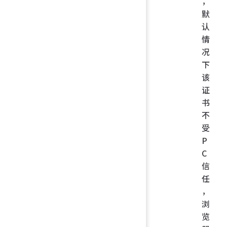
，
默
认
情
况
下
该
证
书
不
受
P
C
信
任
，
浏
览