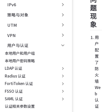
IPv6
题
策略与对象
现
象
UTM
VPN
用
户
用户与认证
配
本地用户和用户组
置
本地用户密码策略
了
防
LDAP 认证
火
Radius 认证
墙
FortiToken 认证
We
FSSO 认证
b
SAML 认证
认
证
认证相关参数设置