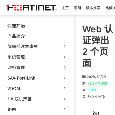
跳
主页
手册
版本推荐
高频
至
主
要
快速开始
Web 认
內
容
产品简介
证弹出
部署前注意事项
2 个页
系统管理
面
网络管理
2025/10/29
SAA-FortiLink
认证常见问题
VDOM
7.X.X
大约 4 分钟
HA 双机热备
路由
问