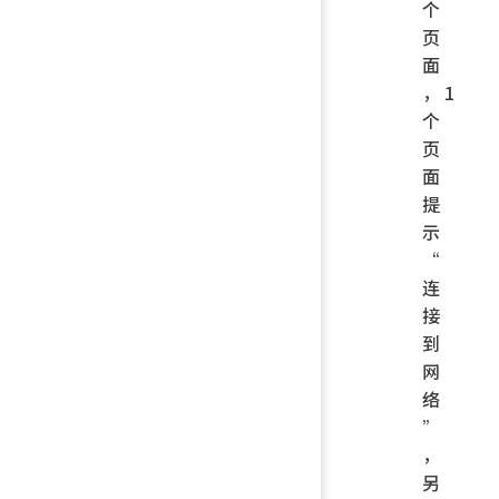
个
页
面
，1
个
页
面
提
示
“
连
接
到
网
络
”
，
另