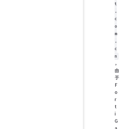
t
.
c
o
m
.
c
n
，
由
于
F
o
r
t
i
G
a