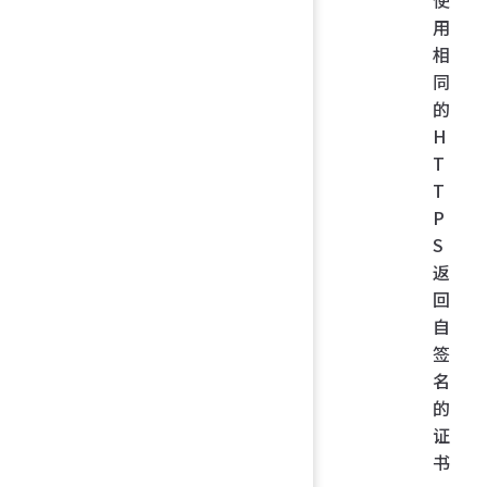
使
用
相
同
的
H
T
T
P
S
返
回
自
签
名
的
证
书