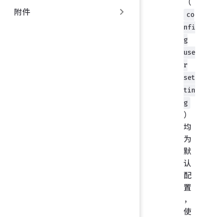
（
附件
co
nfi
g
use
r
set
tin
g
）
均
为
默
认
配
置
，
使