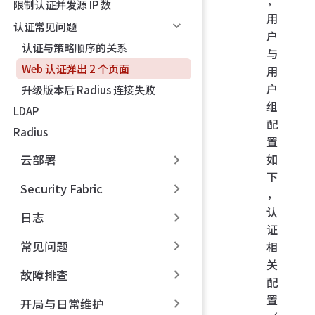
，
限制认证并发源 IP 数
用
认证常见问题
户
认证与策略顺序的关系
与
Web 认证弹出 2 个页面
用
户
升级版本后 Radius 连接失败
组
LDAP
配
Radius
置
如
云部署
下
Security Fabric
，
认
日志
证
常见问题
相
关
故障排查
配
置
开局与日常维护