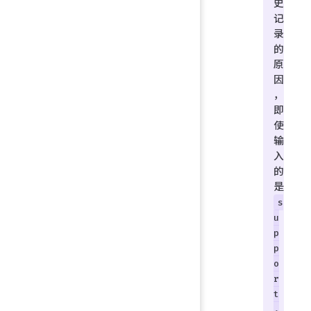
史
记
录
的
原
因
，
即
使
输
入
的
是
s
u
p
p
o
r
t
.