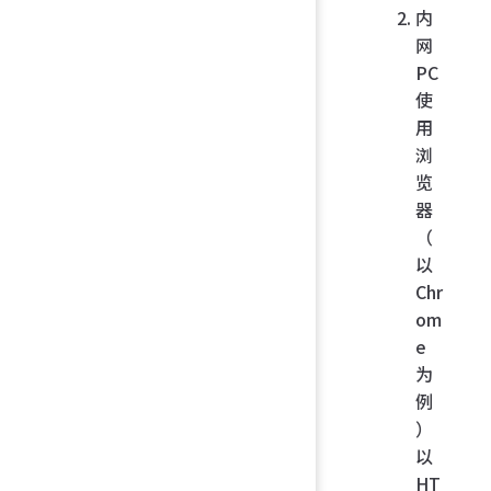
内
网
PC
使
用
浏
览
器
（
以
Chr
om
e
为
例
）
以
HT