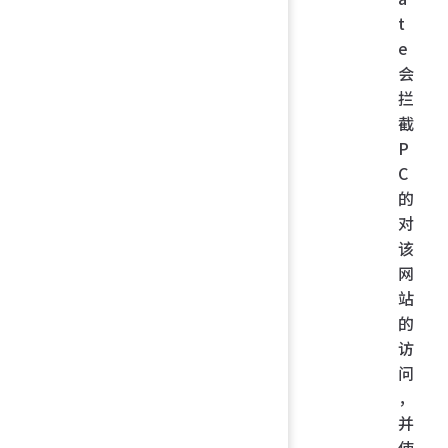
t
e
会
拦
截
P
C
的
对
该
网
站
的
访
问
，
并