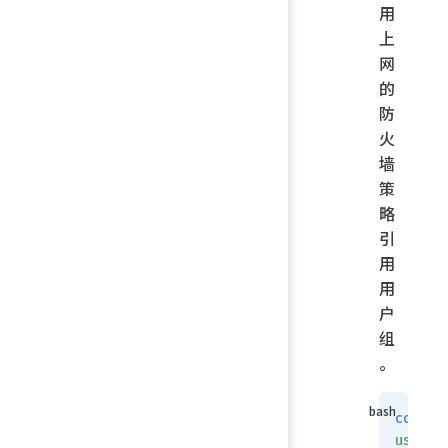
用
上
网
的
防
火
墙
策
略
引
用
用
户
组
。
config
user