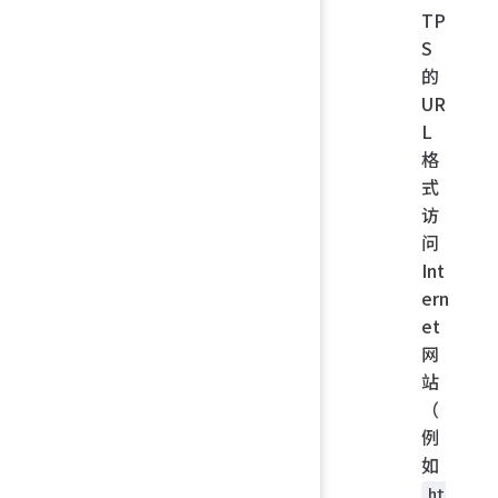
TP
S
的
UR
L
格
式
访
问
Int
ern
et
网
站
（
例
如
ht