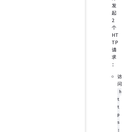
发
起
2
个
HT
TP
请
求
：
访
问
h
t
t
p
s
: