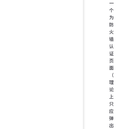
一
个
为
防
火
墙
认
证
页
面
（
理
论
上
只
应
弹
出