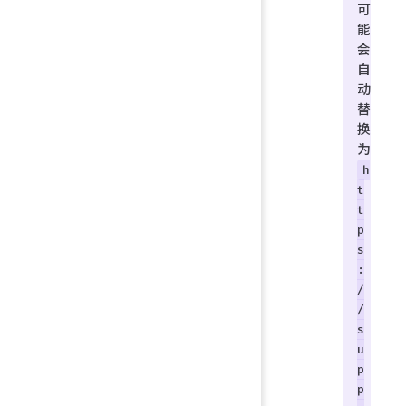
可
能
会
自
动
替
换
为
h
t
t
p
s
:
/
/
s
u
p
p