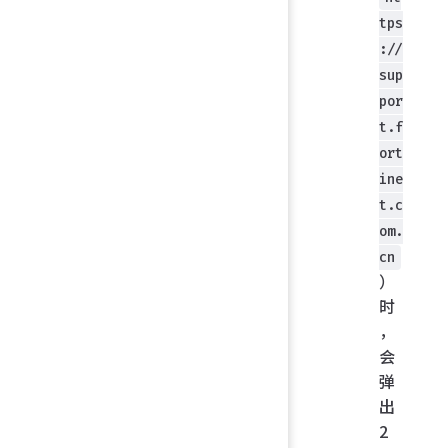
tps
://
sup
por
t.f
ort
ine
t.c
om.
cn
）
时
，
会
弹
出
2