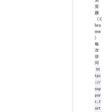
浏
览
器
（C
hro
me
）
每
次
访
问
ht
tps
://
sup
por
t.f
ort