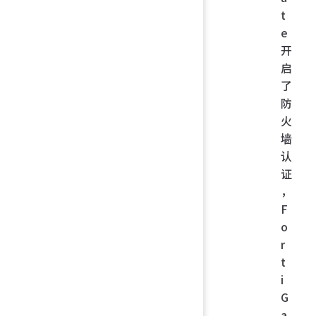
t
e
开
启
了
防
火
墙
认
证
，
F
o
r
t
i
G
a