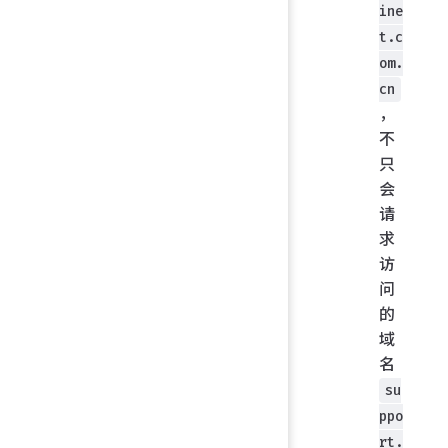
ine
t.c
om.
cn
，
不
只
会
请
求
访
问
的
域
名
su
ppo
rt.