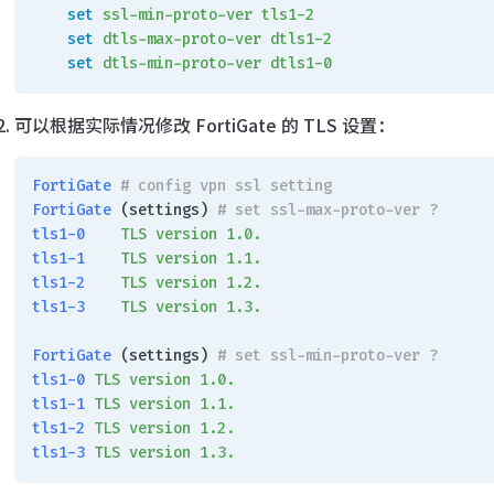
    set
 ssl-min-proto-ver
 tls1-2
    set
 dtls-max-proto-ver
 dtls1-2
    set
 dtls-min-proto-ver
 dtls1-0
可以根据实际情况修改 FortiGate 的 TLS 设置：
FortiGate
 # config vpn ssl setting
FortiGate
 (settings) 
# set ssl-max-proto-ver ?
tls1-0
    TLS
 version
 1.0.
tls1-1
    TLS
 version
 1.1.
tls1-2
    TLS
 version
 1.2.
tls1-3
    TLS
 version
 1.3.
FortiGate
 (settings) 
# set ssl-min-proto-ver ?
tls1-0
 TLS
 version
 1.0.
tls1-1
 TLS
 version
 1.1.
tls1-2
 TLS
 version
 1.2.
tls1-3
 TLS
 version
 1.3.