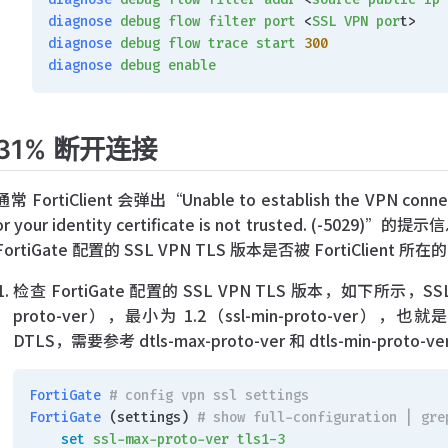
diagnose
 debug
 flow
 filter
 port
 <
SSL
 VPN
 por
t>
diagnose
 debug
 flow
 trace
 start
 300
diagnose
 debug
 enable
31% 断开连接
通常 FortiClient 会弹出“Unable to establish the VPN connec
or your identity certificate is not trusted. (
FortiGate 配置的 SSL VPN TLS 版本是否被 FortiClient 所在
检查 FortiGate 配置的 SSL VPN TLS 版本，如下所示，SSL
proto-ver），最小为 1.2（ssl-min-proto-ver），
DTLS，需要参考 dtls-max-proto-ver 和 dtls-min-proto-v
FortiGate
 # config vpn ssl settings
FortiGate
 (settings) 
# show full-configuration | gre
    set
 ssl-max-proto-ver
 tls1-3