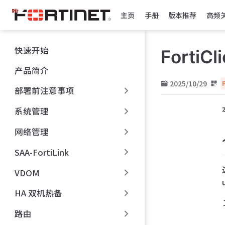
跳
主页
手册
版本推荐
高频
至
主
要
快速开始
FortiC
內
容
产品简介
2025/10/29
部署前注意事项
系统管理
网络管理
SAA-FortiLink
VDOM
HA 双机热备
路由