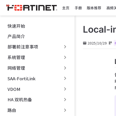
跳
主页
手册
版本推荐
高频
至
主
要
快速开始
Local-
內
容
产品简介
2025/10/29
部署前注意事项
系统管理
网络管理
SAA-FortiLink
VDOM
HA 双机热备
路由