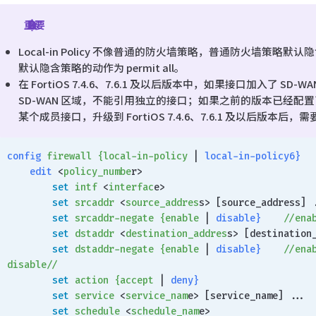
重要
Local-in Policy 不像普通的防火墙策略，普通防火墙策略默认隐含策略的
默认隐含策略的动作为 permit all。
在 FortiOS 7.4.6、7.6.1 及以后版本中，如果接口加入了 SD-WA
SD-WAN 区域，不能引用独立的接口；如果之前的版本已经配置了 Loca
某个成员接口，升级到 FortiOS 7.4.6、7.6.1 及以后版本后，需要重
config
 firewall
 {local-in-policy
 | 
local-in-policy6}
    edit
 <
policy_numbe
r>
        set
 intf
 <
interfac
e>
        set
 srcaddr
 <
source_addres
s> [source_address] 
        set
 srcaddr-negate
 {enable
 | 
disable}
    //e
        set
 dstaddr
 <
destination_addres
s> [destination
        set
 dstaddr-negate
 {enable
 | 
disable}
    //
disable//
        set
 action
 {accept
 | 
deny}
        set
 service
 <
service_nam
e> [service_name] ...
        set
 schedule
 <
schedule_nam
e>