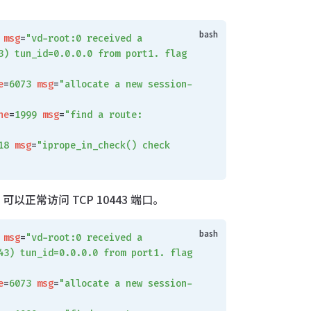
 msg
=
"vd-root:0 received a 
3) tun_id=0.0.0.0 from port1. flag 
e
=
6073
 msg
=
"allocate a new session-
ne
=
1999
 msg
=
"find a route: 
18
 msg
=
"iprope_in_check() check 
务，可以正常访问 TCP 10443 端口。
 msg
=
"vd-root:0 received a 
43) tun_id=0.0.0.0 from port1. flag 
e
=
6073
 msg
=
"allocate a new session-