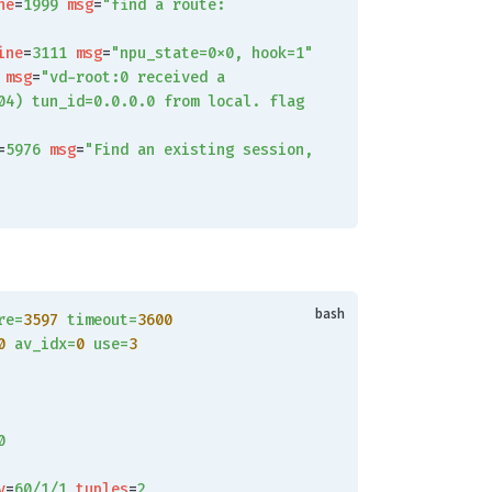
ne
=
1999
 msg
=
"find a route: 
ine
=
3111
 msg
=
"npu_state=0x0, hook=1"
 msg
=
"vd-root:0 received a 
04) tun_id=0.0.0.0 from local. flag 
=
5976
 msg
=
"Find an existing session, 
re=
3597
 timeout=
3600
0
 av_idx=
0
 use=
3
0
y
=
60/1/1
 tuples
=
2