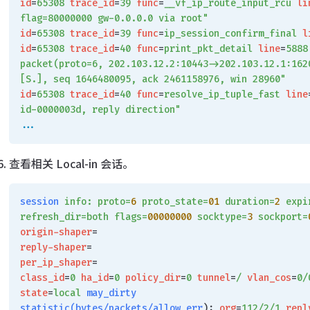
id
=
65308
 trace_id
=
39
 func
=
__vf_ip_route_input_rcu
 li
flag=80000000 gw-0.0.0.0 via root"
id
=
65308
 trace_id
=
39
 func
=
ip_session_confirm_final
 l
id
=
65308
 trace_id
=
40
 func
=
print_pkt_detail
 line
=
5888
packet(proto=6, 202.103.12.2:10443->202.103.12.1:162
[S.], seq 1646480095, ack 2461158976, win 28960"
id
=
65308
 trace_id
=
40
 func
=
resolve_ip_tuple_fast
 line
id-0000003d, reply direction"
...
查看相关 Local-in 会话。
session
 info:
 proto=
6
 proto_state=
01
 duration=
2
 expi
refresh_dir=both
 flags=
00000000
 socktype=
3
 sockport=
origin-shaper
=
reply-shaper
=
per_ip_shaper
=
class_id
=
0
 ha_id
=
0
 policy_dir
=
0
 tunnel
=
/
 vlan_cos
=
0/
state
=
local
 may_dirty
statistic(bytes/packets/allow_err
): 
org
=
112/2/1
 repl