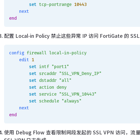
        set
 tcp-portrange
 10443
    next
end
配置 Local-in Policy 禁止这些异常 IP 访问 FortiGate 的 S
config
 firewall
 local-in-policy
    edit
 1
        set
 intf
 "port1"
        set
 srcaddr
 "SSL_VPN_Deny_IP"
        set
 dstaddr
 "all"
        set
 action
 deny
        set
 service
 "SSL_VPN_10443"
        set
 schedule
 "always"
    next
end
使用 Debug Flow 查看限制网段发起的 SSL VPN 访问，流量被