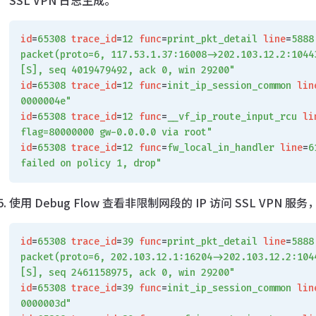
SSL VPN 日志生成。
id
=
65308
 trace_id
=
12
 func
=
print_pkt_detail
 line
=
5888
packet(proto=6, 117.53.1.37:16008->202.103.12.2:1044
[S], seq 4019479492, ack 0, win 29200"
id
=
65308
 trace_id
=
12
 func
=
init_ip_session_common
 lin
0000004e"
id
=
65308
 trace_id
=
12
 func
=
__vf_ip_route_input_rcu
 li
flag=80000000 gw-0.0.0.0 via root"
id
=
65308
 trace_id
=
12
 func
=
fw_local_in_handler
 line
=
6
failed on policy 1, drop"
使用 Debug Flow 查看非限制网段的 IP 访问 SSL VPN 服
id
=
65308
 trace_id
=
39
 func
=
print_pkt_detail
 line
=
5888
packet(proto=6, 202.103.12.1:16204->202.103.12.2:104
[S], seq 2461158975, ack 0, win 29200"
id
=
65308
 trace_id
=
39
 func
=
init_ip_session_common
 lin
0000003d"