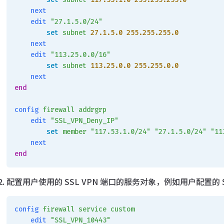
    next
    edit
 "27.1.5.0/24"
        set
 subnet
 27.1.5.0
 255.255.255.0
    next
    edit
 "113.25.0.0/16"
        set
 subnet
 113.25.0.0
 255.255.0.0
    next
end
config
 firewall
 addrgrp
    edit
 "SSL_VPN_Deny_IP"
        set
 member
 "117.53.1.0/24"
 "27.1.5.0/24"
 "11
    next
end
配置用户使用的 SSL VPN 端口的服务对象，例如用户配置的 SSL
config
 firewall
 service
 custom
    edit
 "SSL_VPN_10443"