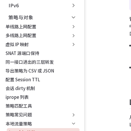
IPv6
策略与对象
单线路上网配置
多线路上网配置
虚拟 IP 映射
SNAT 源端口保持
同一接口进出的三层转发
导出策略为 CSV 或 JSON
配置 Session TTL
会话 dirty 机制
iprope 列表
策略匹配工具
策略常见问题
本地流量策略