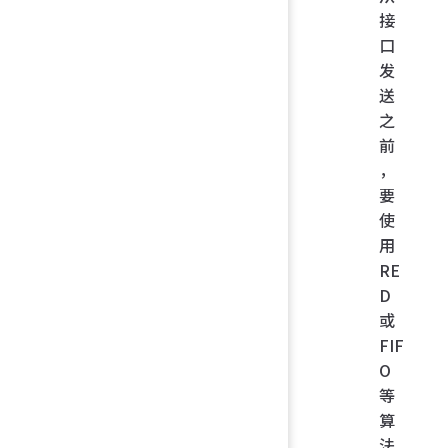
接
口
发
送
之
前
，
要
使
用
RE
D
或
FIF
O
等
算
法