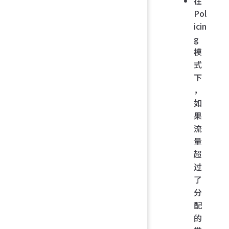
在
Pol
icin
g
模
式
下
，
如
果
流
量
超
过
了
分
配
的