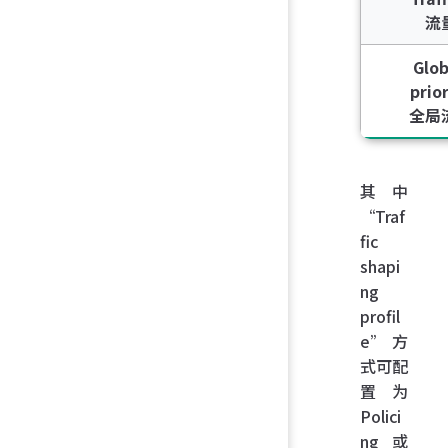
流
Glob
prio
全局
其中
“Traf
fic
shapi
ng
profil
e”方
式可配
置为
Polici
ng 或