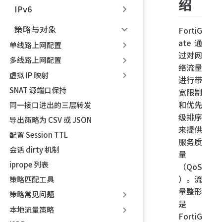
绍
IPv6
策略与对象
FortiG
ate 通
单线路上网配置
过对网
多线路上网配置
络流量
虚拟 IP 映射
进行带
SNAT 源端口保持
宽限制
和优先
同一接口进出的三层转发
级排序
导出策略为 CSV 或 JSON
来提供
配置 Session TTL
服务质
会话 dirty 机制
量
iprope 列表
（QoS
）。流
策略匹配工具
量整形
策略常见问题
是
本地流量策略
FortiG