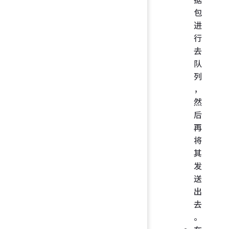
包
进
行
去
队
列
，
然
后
再
将
其
发
送
出
去
。