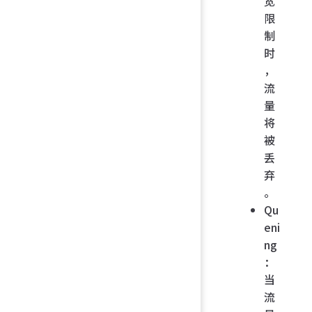
宽
限
制
时
，
流
量
将
被
丢
弃
。
Qu
eni
ng
：
当
流