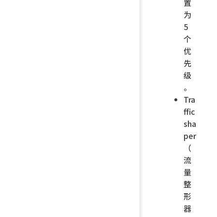
置
为
5
个
优
先
级
。
Tra
ffic
sha
per
（
流
量
整
形
器