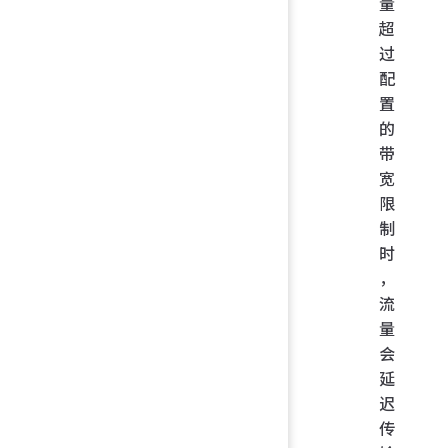
量
超
过
配
置
的
带
宽
限
制
时
，
流
量
会
延
迟
传