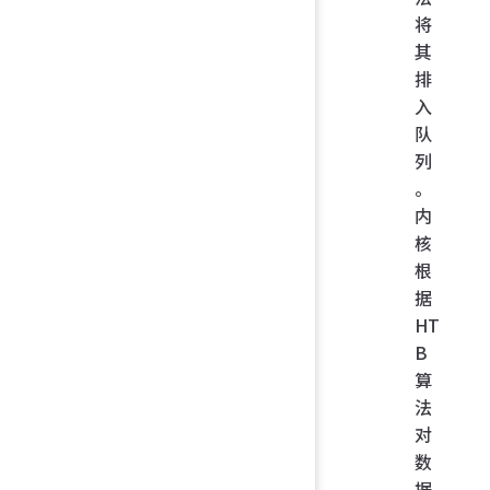
将
其
排
入
队
列
。
内
核
根
据
HT
B
算
法
对
数
据