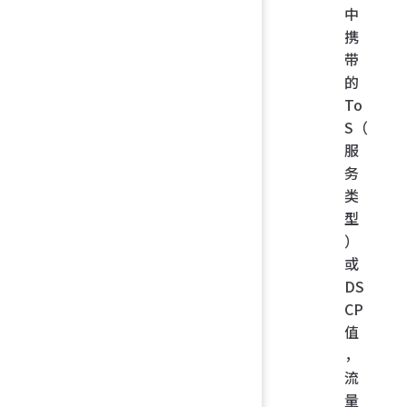
中
携
带
的
To
S（
服
务
类
型
）
或
DS
CP
值
，
流
量