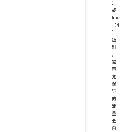
）
或
low
（4
）
级
别
。
被
带
宽
保
证
的
流
量
会
自