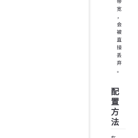
带
宽
，
会
被
直
接
丢
弃
。
配
置
方
法
在