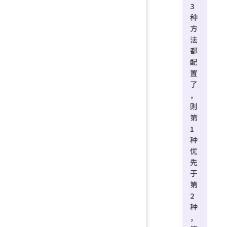
3
种
方
法
都
配
置
了
，
则
第
1
种
优
先
于
第
2
种
，