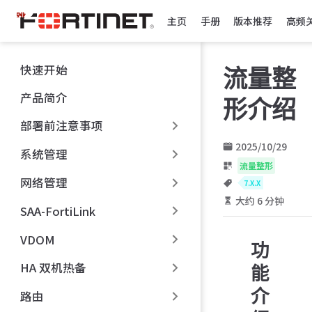
跳
主页
手册
版本推荐
高频
至
主
要
快速开始
流量整
內
容
产品简介
形介绍
部署前注意事项
2025/10/29
系统管理
流量整形
网络管理
7.X.X
大约 6 分钟
SAA-FortiLink
VDOM
功
HA 双机热备
能
介
路由