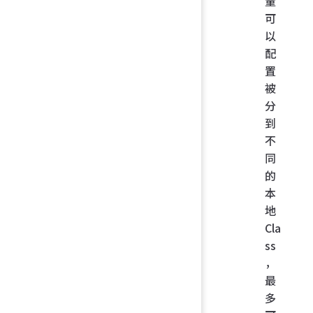
量
可
以
配
置
被
分
到
不
同
的
本
地
Cla
ss
，
最
多