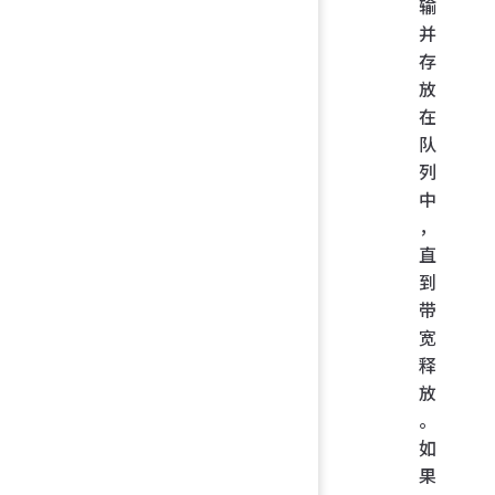
输
并
存
放
在
队
列
中
，
直
到
带
宽
释
放
。
如
果