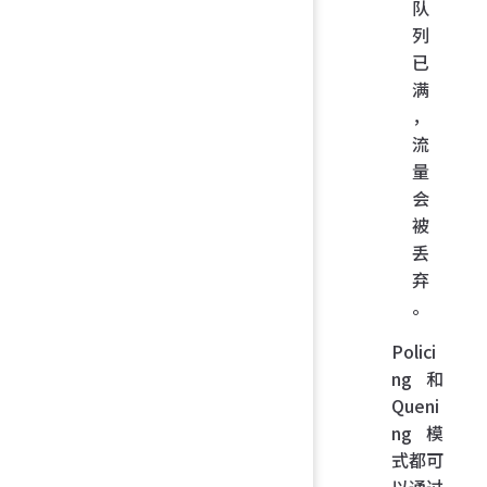
队
列
已
满
，
流
量
会
被
丢
弃
。
Polici
ng 和
Queni
ng 模
式都可
以通过