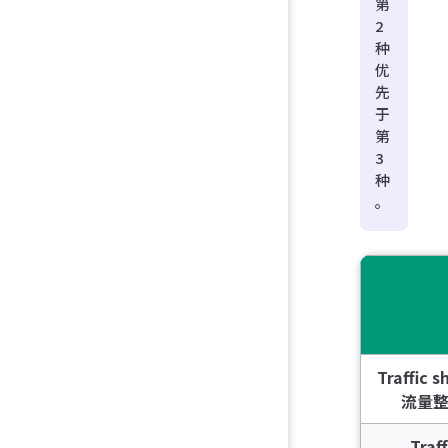
第
2
种
优
先
于
第
3
种
。
Traffic s
流量
Traf