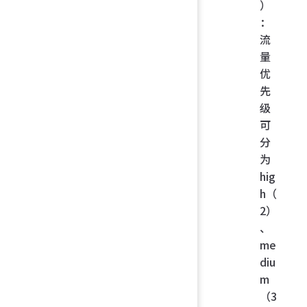
）
：
流
量
优
先
级
可
分
为
hig
h（
2）
、
me
diu
m
（3