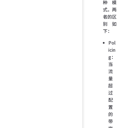
种模
式。两
者的区
别如
下：
Pol
icin
g：
当
流
量
超
过
配
置
的
带