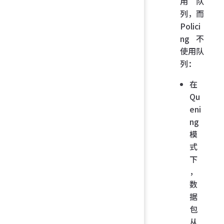
用队
列，而
Polici
ng 不
使用队
列：
在
Qu
eni
ng
模
式
下
，
数
据
包
从