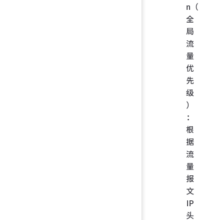
n（
全
局
流
量
优
先
级
）
：
根
据
流
量
报
文
IP
头