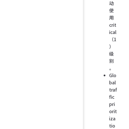
动
使
用
crit
ical
（1
）
级
别
。
Glo
bal
traf
fic
pri
orit
iza
tio