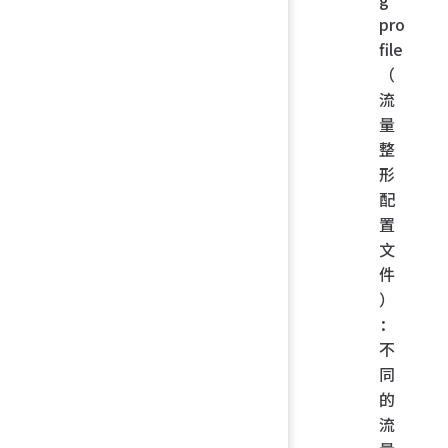
pro
file
（
流
量
整
形
配
置
文
件
）
：
不
同
的
流