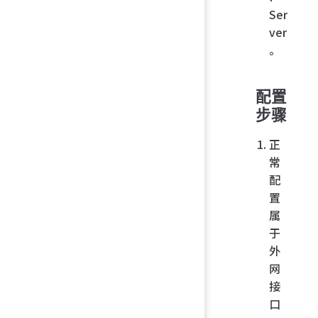
Ser
ver
。
配置
步骤
正
常
配
置
属
于
外
网
接
口