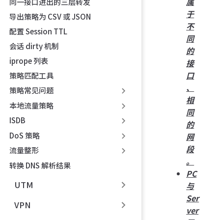
属
同一接口进出的三层转发
于
导出策略为 CSV 或 JSON
不
配置 Session TTL
同
会话 dirty 机制
的
iprope 列表
接
口
策略匹配工具
、
策略常见问题
相
本地流量策略
同
ISDB
的
DoS 策略
网
段
流量整形
。
转换 DNS 解析结果
PC
UTM
与
Ser
VPN
ver