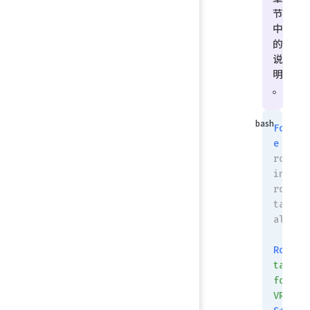
节
中
的
说
明
。
FortiG
e
 # get
router 
info 
routin
table 
all
Routin
table
for
VRF=
0