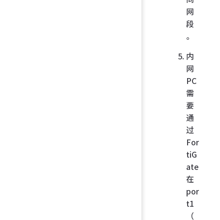
网
段
。
内
网
PC
需
要
通
过
For
tiG
ate
在
por
t1
（