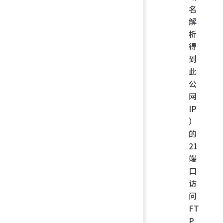
名
解
析
得
到
此
公
网
IP
）
的
21
端
口
访
问
FT
P