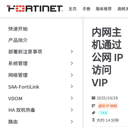
跳
主页
手册
版本推荐
高频
至
主
要
快速开始
内网主
內
容
产品简介
机通过
部署前注意事项
公网 IP
系统管理
访问
网络管理
VIP
SAA-FortiLink
VDOM
2025/10/29
虚拟 IP 映射
HA 双机热备
7.X.X
大约 14 分钟
路由