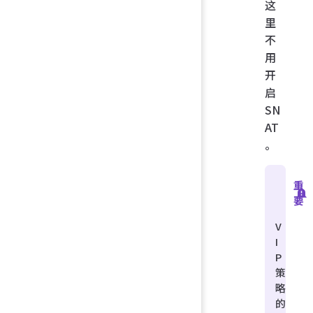
这
里
不
用
开
启
SN
AT
。
重
要
V
I
P
策
略
的