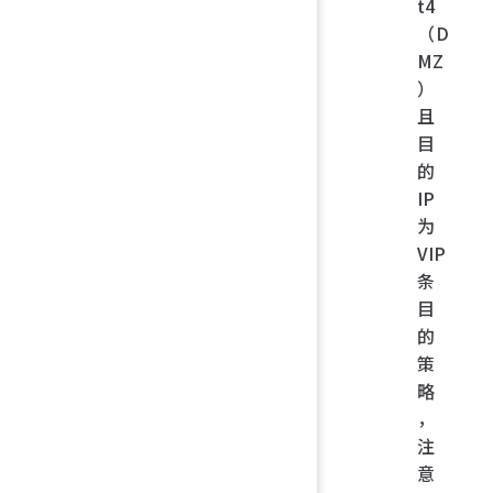
t4
（D
MZ
）
且
目
的
IP
为
VIP
条
目
的
策
略
，
注
意