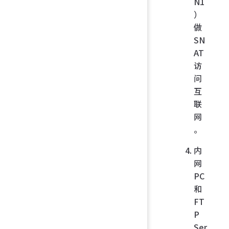
N1
）
做
SN
AT
访
问
互
联
网
。
内
网
PC
和
FT
P
Ser