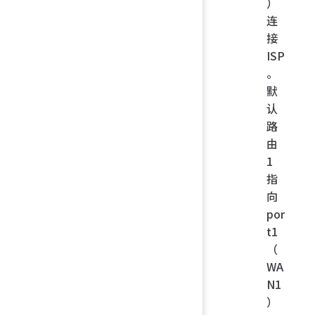
）
连
接
ISP
。
默
认
路
由
1
指
向
por
t1
（
WA
N1
）