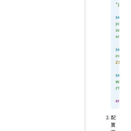
"port1
set
portfo
ard
enable
set
extpor
21
set
mapped
rt
 21
    n
end
配
置