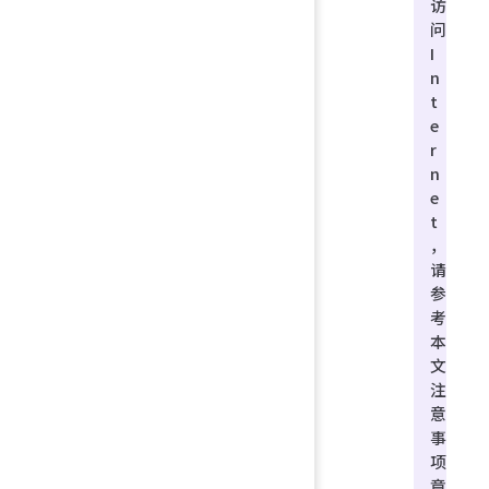
访
问
I
n
t
e
r
n
e
t
，
请
参
考
本
文
注
意
事
项
章