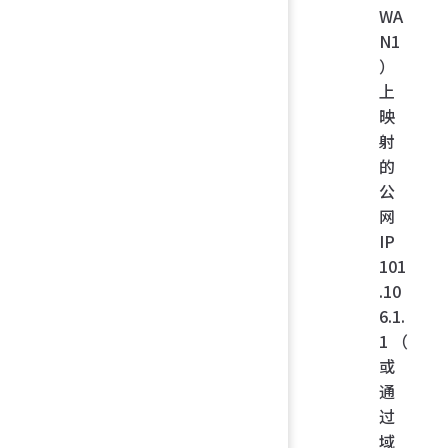
WA
N1
）
上
映
射
的
公
网
IP
101
.10
6.1.
1（
或
通
过
域