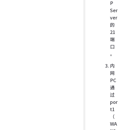
P
Ser
ver
的
21
端
口
。
内
网
PC
通
过
por
t1
（
WA