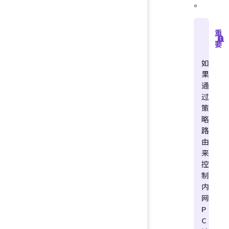
。
重
要
如
果
通
过
策
略
路
由
来
控
制
内
网
P
C