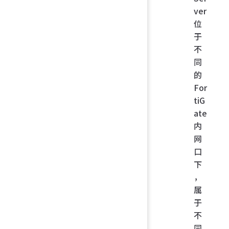
ver
位
于
不
同
的
For
tiG
ate
内
网
口
下
，
属
于
不
同