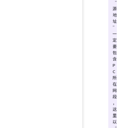
“
源
地
址
”
一
定
要
包
含
P
C
所
在
网
段
，
这
里
以
“