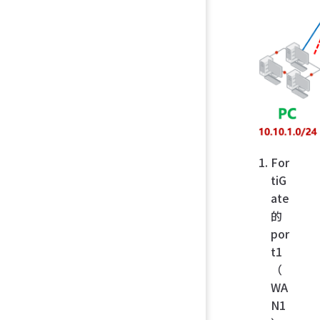
For
tiG
ate
的
por
t1
（
WA
N1