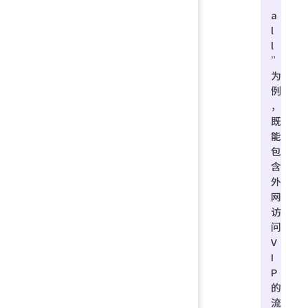
a
l
l
”
为
例
，
既
能
包
含
外
网
访
问
V
I
P
的
流