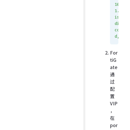
101.10
1.0/24
is
direct
connec
d,
 por
For
tiG
ate
通
过
配
置
VIP
，
在
por