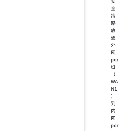
安
全
策
略
放
通
外
网
por
t1
（
WA
N1
）
到
内
网
por