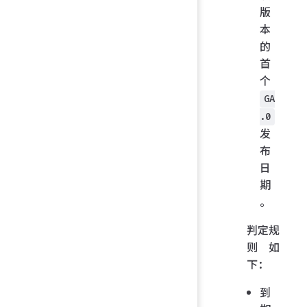
版
本
的
首
个
GA
.0
发
布
日
期
。
判定规
则如
下：
到