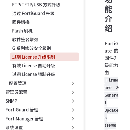
FTP/TFTP/USB 方式升级
能
通过 FortiGuard 升级
介
固件切换
绍
Flash 刷机
软件签名增强
FortiG
G 系列修改安全级别
ate 的
过期 License 升级限制
固件升
级能力
有效 License 自动升级
由
过期 License 强制升级
Firmw
配置管理
are &
管理员配置
Genera
SNMP
l
FortiGuard 管理
Update
s
FortiManager 管理
(FMWR
系统设置