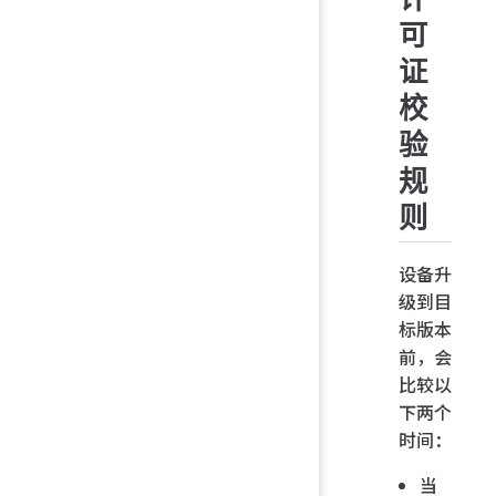
可
证
校
验
规
则
设备升
级到目
标版本
前，会
比较以
下两个
时间：
当