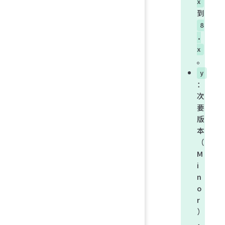
x
到
8
.
x
。
y
：
次
要
版
本
（
M
i
n
o
r
）
，