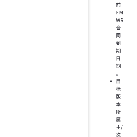
前
FM
WR
合
同
到
期
日
期
。
目
标
版
本
所
属
主/
次