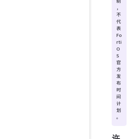
制
，
不
代
表
Fo
rti
O
S
官
方
发
布
时
间
计
划
。
许