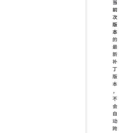
当
前
次
版
本
的
最
新
补
丁
版
本
，
不
会
自
动
跨