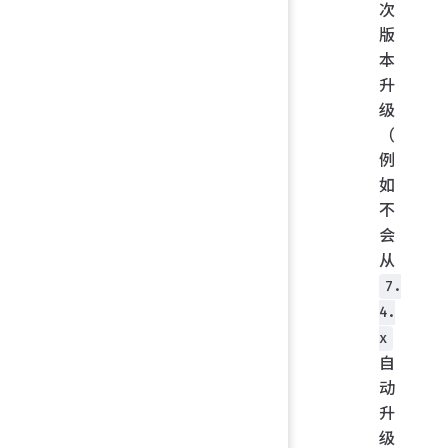
次
版
本
升
级
（
例
如
不
会
从
7.
4.
x
自
动
升
级