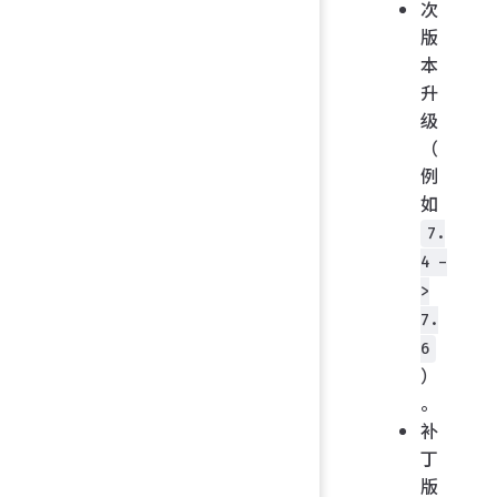
次
版
本
升
级
（
例
如
7.
4 -
>
7.
6
）
。
补
丁
版