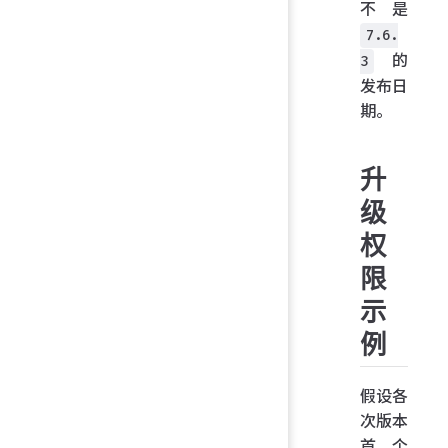
不是
7.6.
的
3
发布日
期。
升
级
权
限
示
例
假设各
次版本
首个