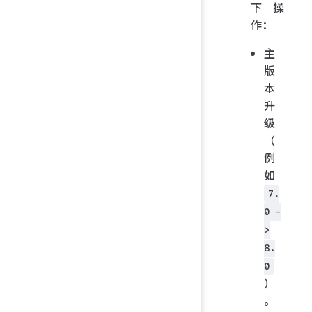
下操
作：
主
版
本
升
级
（
例
如
7.
0 -
>
8.
0
）
。