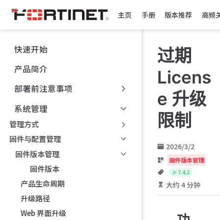
跳
主页
手册
版本推荐
高频
至
主
要
快速开始
过期
內
容
产品简介
Licens
部署前注意事项
e 升级
系统管理
限制
管理方式
固件与配置管理
2026/3/2
固件版本管理
固件版本管理
固件版本
≥ 7.4.2
产品生命周期
大约 4 分钟
升级路径
Web 界面升级
功