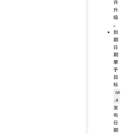
许
升
级
。
到
期
日
期
早
于
目
标
GA
.0
发
布
日
期