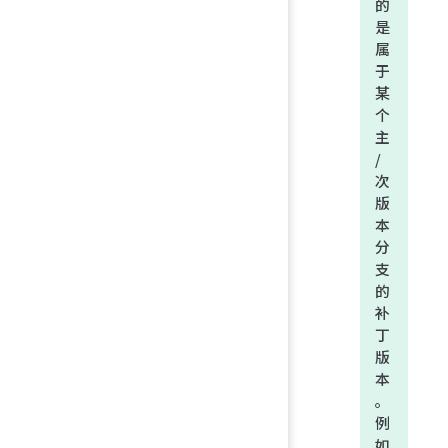
的
是
属
于
某
个
主
/
次
版
本
分
支
的
补
丁
版
本
。
例
如