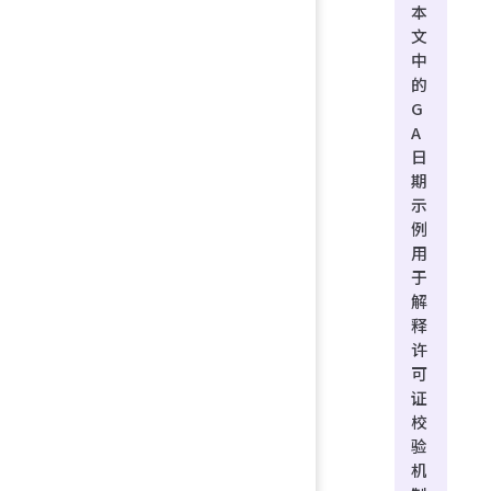
本
文
中
的
G
A
日
期
示
例
用
于
解
释
许
可
证
校
验
机