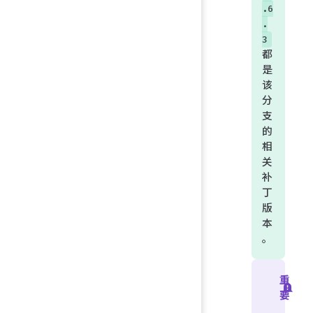
.6
.
3
都
是
该
分
支
的
相
关
补
丁
版
本
。
重
要