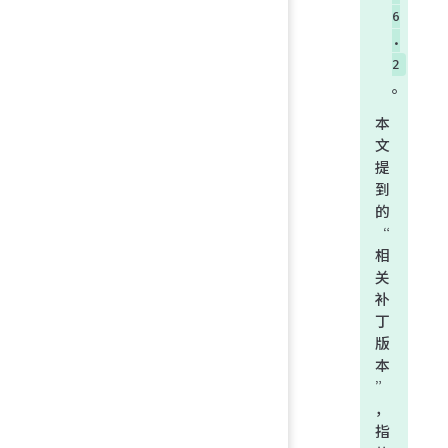
6
.
2
。
本
文
提
到
的
“
相
关
补
丁
版
本
”
，
指