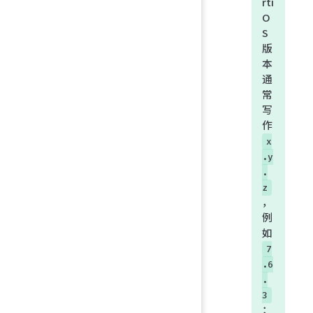
rti
O
S
版
本
通
常
写
作
x
.y
.
z
，
例
如
7
.6
.
3
：