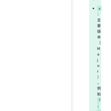
x
：
主
要
版
本
（
M
a
j
o
r
）
，
例
如
7
.