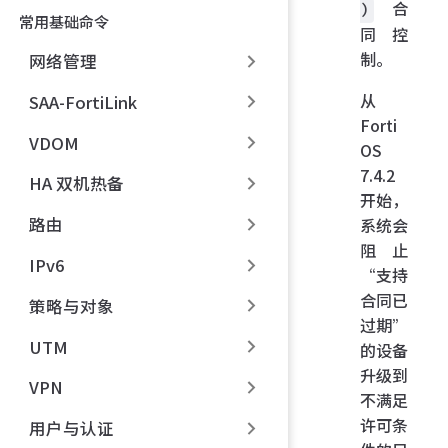
合
)
常用基础命令
同控
制。
网络管理
从
SAA-FortiLink
Forti
VDOM
OS
7.4.2
HA 双机热备
开始，
路由
系统会
阻止
IPv6
“支持
合同已
策略与对象
过期”
UTM
的设备
升级到
VPN
不满足
许可条
用户与认证