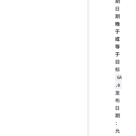
期
日
期
晚
于
或
等
于
目
标
GA
.0
发
布
日
期
：
允