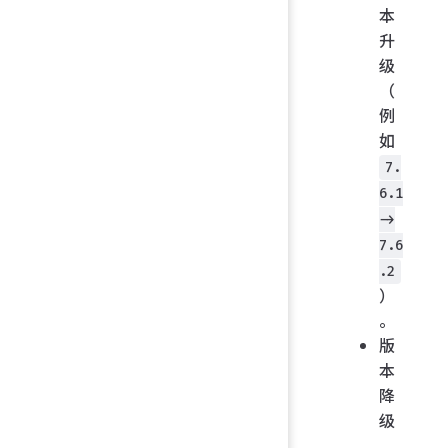
本
升
级
（
例
如
7.
6.1
->
7.6
.2
）
。
版
本
降
级
。