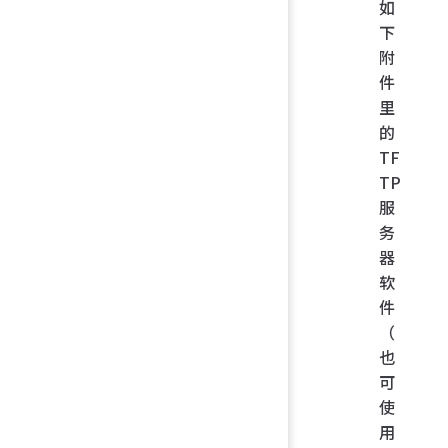
如
下
附
件
里
的
TF
TP
服
务
器
软
件
（
也
可
使
用