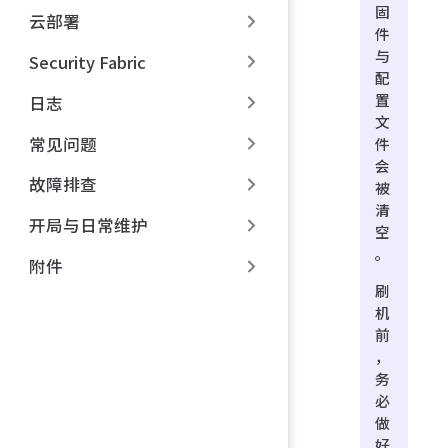
固
云部署
件
与
Security Fabric
配
置
日志
文
常见问题
件
会
故障排查
被
清
开局与日常维护
空
。
附件
刷
机
前
，
务
必
做
好