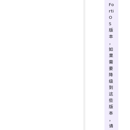
Fo
rti
O
S
版
本
，
如
果
需
要
降
级
到
这
些
版
本
，
请