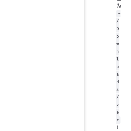
为
~
/
D
o
w
n
l
o
a
d
s
/
v
e
r
）