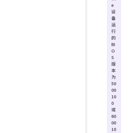
e
设
备
运
行
的
BI
O
S
版
本
为
50
00
10
0
或
60
00
10