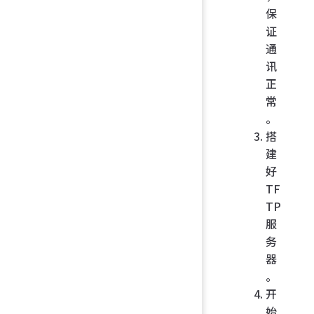
保
证
通
讯
正
常
。
搭
建
好
TF
TP
服
务
器
。
开
始