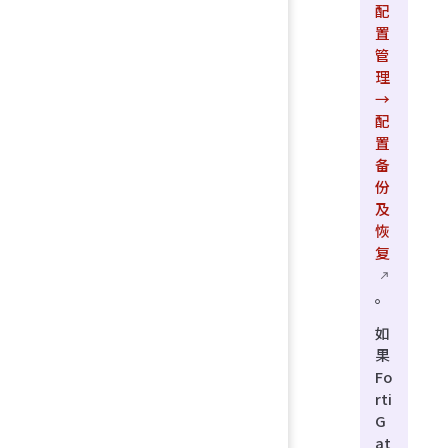
配
置
管
理
→
配
置
备
份
及
恢
复
。
如
果
Fo
rti
G
at