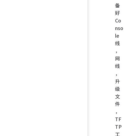
备
好
Co
nso
le
线
，
网
线
，
升
级
文
件
，
TF
TP
工