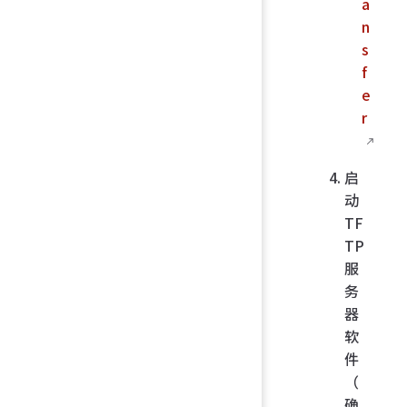
a
n
s
f
e
r
启
动
TF
TP
服
务
器
软
件
（
确