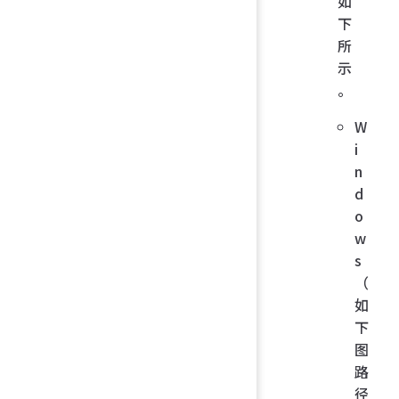
如
下
所
示
。
W
i
n
d
o
w
s
（
如
下
图
路
径