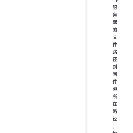
服
务
器
的
文
件
路
径
到
固
件
包
所
在
路
径
，