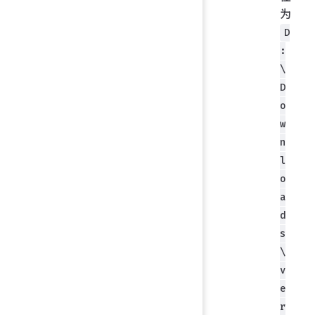
为
D
:
\
D
o
w
n
l
o
a
d
s
\
v
e
r