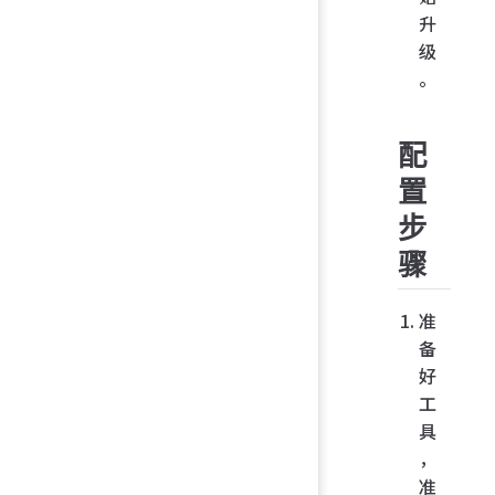
升
级
。
配
置
步
骤
准
备
好
工
具
，
准