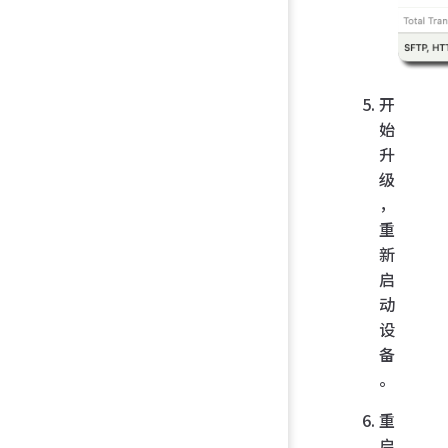
开
始
升
级
，
重
新
启
动
设
备
。
重
启