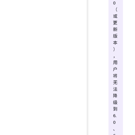
0
（
或
更
新
版
本
）
，
用
户
将
无
法
降
级
到
6.
0
、