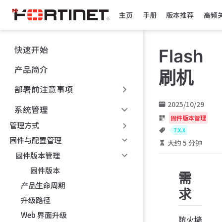
跳
主页
手册
版本推荐
高频
至
主
要
快速开始
Flash
內
容
产品简介
刷机
部署前注意事项
2025/10/29
系统管理
固件版本管理
管理方式
7.X.X
固件与配置管理
大约 5 分钟
固件版本管理
固件版本
需
产品生命周期
求
升级路径
Web 界面升级
防火墙