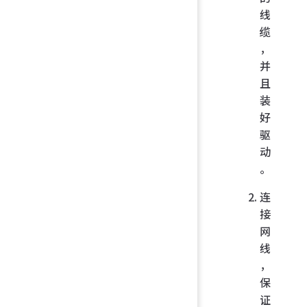
线
缆
，
并
且
装
好
驱
动
。
连
接
网
线
，
保
证