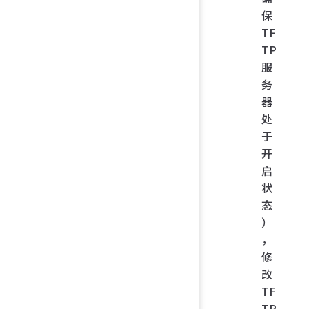
保
TF
TP
服
务
器
处
于
开
启
状
态
）
，
修
改
TF
TP