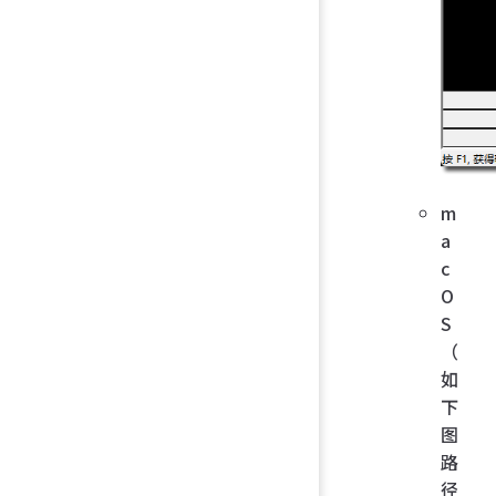
m
a
c
O
S
（
如
下
图
路
径