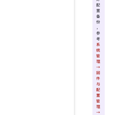
配
置
备
份
，
参
考
系
统
管
理
→
固
件
与
配
置
管
理
→