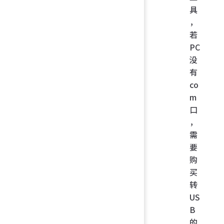
具
，
若
PC
没
有
co
m
口
，
需
要
购
买
转
US
B
的