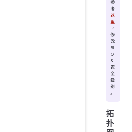
参
考
这
里
修
改
BI
O
S
安
全
级
别
。
拓
扑