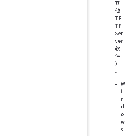
其
他
TF
TP
Ser
ver
软
件
）
。
W
i
n
d
o
w
s