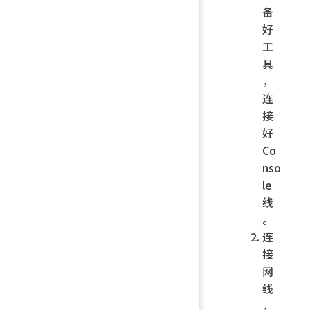
备
好
工
具
，
连
接
好
Co
nso
le
线
。
连
接
网
线
，