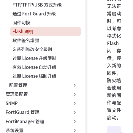
FTP/TFTP/USB 方式升级
无法正
常启动
通过 FortiGuard 升级
时，可
固件切换
以考虑
Flash 刷机
格式化
软件签名增强
Flash
G 系列修改安全级别
闪存
盘，传
过期 License 升级限制
入新的
有效 License 自动升级
固件，
过期 License 强制升级
防火墙
配置管理
会使用
管理员配置
新的固
件与配
SNMP
置文件
FortiGuard 管理
启动。
FortiManager 管理
系统设置