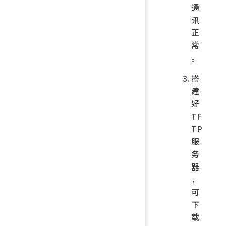
通
讯
正
常
。
搭
建
好
TF
TP
服
务
器
，
可
下
载