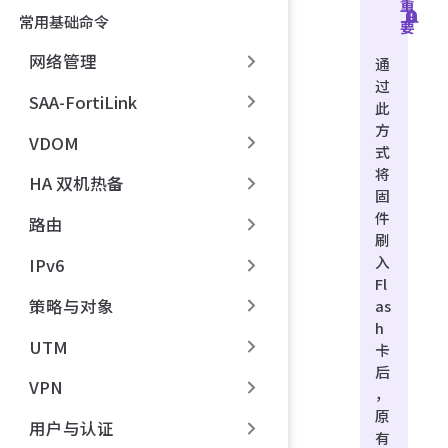
重
常用基础命令
要
网络管理
通
过
SAA-FortiLink
此
方
VDOM
式
将
HA 双机热备
固
件
路由
刷
入
IPv6
Fl
策略与对象
as
h
UTM
卡
后
VPN
，
原
用户与认证
有