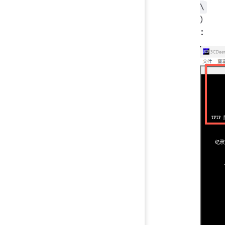
\
）
：