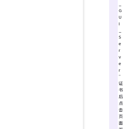
_
G
U
I
_
S
e
r
v
e
r
”
证
书
后
点
击
页
面