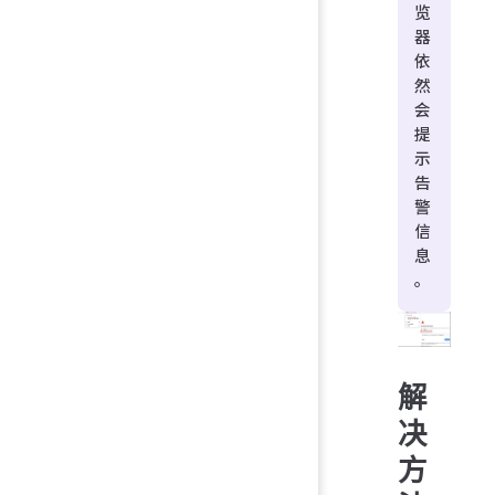
览
器
依
然
会
提
示
告
警
信
息
。
解
决
方