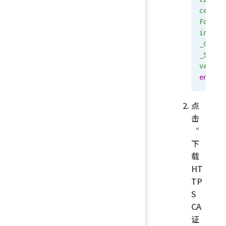
cert
Fort
inet
_GUI
_Ser
ver
end
点
击
“
下
载
HT
TP
S
CA
证