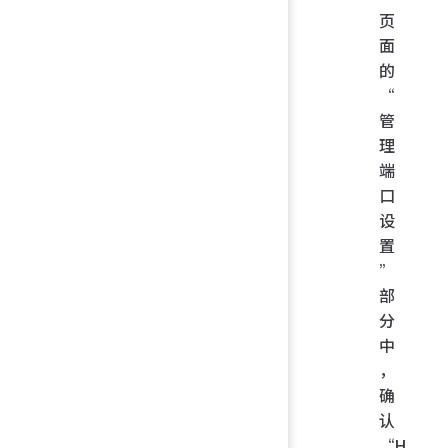
页
面
的
“
管
理
端
口
设
置
”
部
分
中
，
确
认
“H