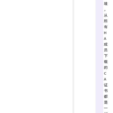
境
，
从
所
有
H
A
成
员
下
载
的
C
A
证
书
都
是
一