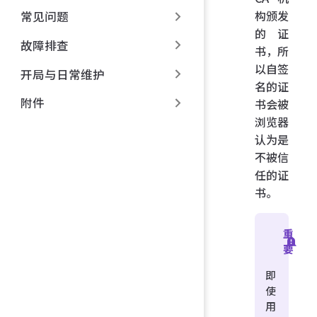
构颁发
常见问题
的证
故障排查
书，所
以自签
开局与日常维护
名的证
附件
书会被
浏览器
认为是
不被信
任的证
书。
重
要
即
使
用