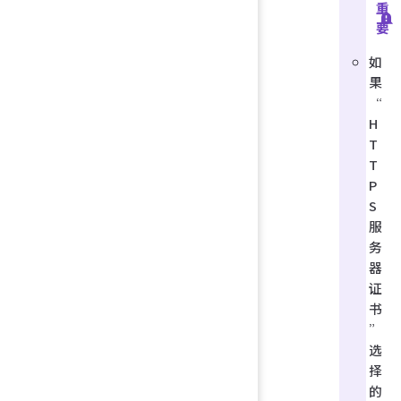
重
要
如
果
“
H
T
T
P
S
服
务
器
证
书
”
选
择
的