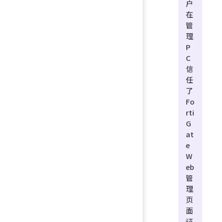
户
在
管
理
P
C
信
任
了
Fo
rti
G
at
e
W
eb
管
理
页
面
证