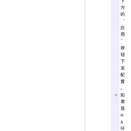
下
方
的
“
应
用
”
按
钮
下
发
配
置
。
如
果
是
H
A
环