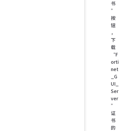
书
”
按
钮
，
下
载
“F
orti
net
_G
UI_
Ser
ver
”
证
书
的