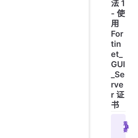
法 1
- 使
用
For
tin
et_
GUI
_Se
rve
r 证
书
重
要