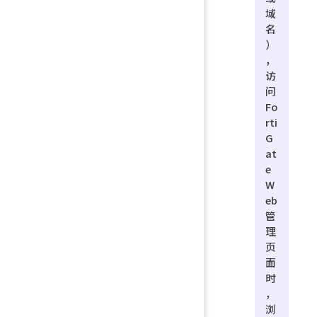
域
名
）
，
访
问
Fo
rti
G
at
e
W
eb
管
理
页
面
时
，
浏