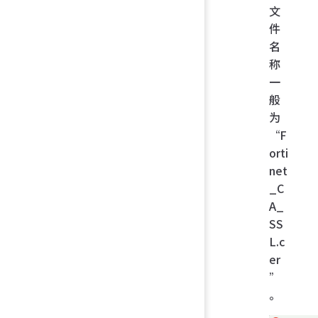
文
件
名
称
一
般
为
“F
orti
net
_C
A_
SS
L.c
er
”
。