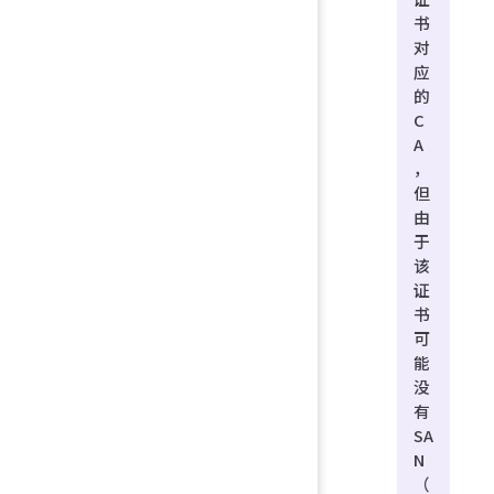
书
对
应
的
C
A
，
但
由
于
该
证
书
可
能
没
有
SA
N
（