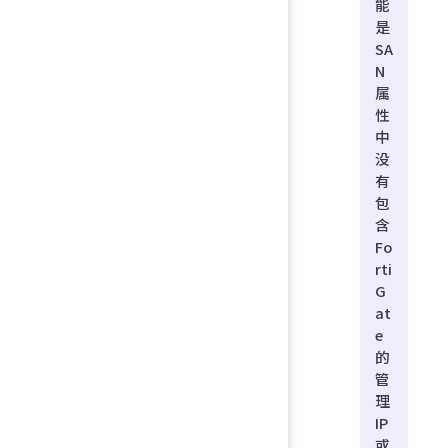
能
是
SA
N
属
性
中
没
有
包
含
Fo
rti
G
at
e
的
管
理
IP
或