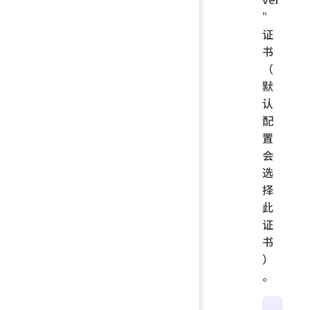
”
证
书
（
默
认
配
置
会
选
择
此
证
书
）
。