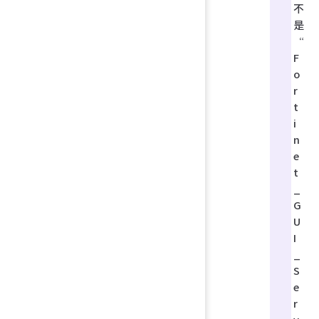
不
是
“
F
o
r
t
i
n
e
t
_
G
U
I
_
S
e
r