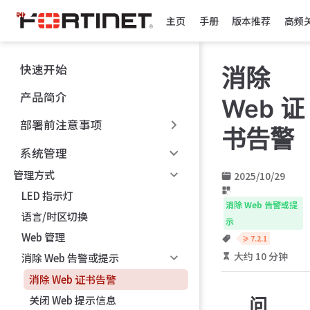
跳
主页
手册
版本推荐
高频
至
主
要
快速开始
消除
內
容
产品简介
Web 证
部署前注意事项
书告警
系统管理
管理方式
2025/10/29
LED 指示灯
消除 Web 告警或提
语言/时区切换
示
Web 管理
≥ 7.2.1
大约 10 分钟
消除 Web 告警或提示
消除 Web 证书告警
关闭 Web 提示信息
问