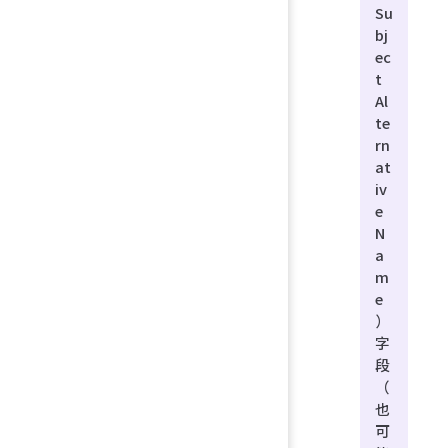
Su
bj
ec
t
Al
te
rn
at
iv
e
N
a
m
e
）
字
段
（
也
可