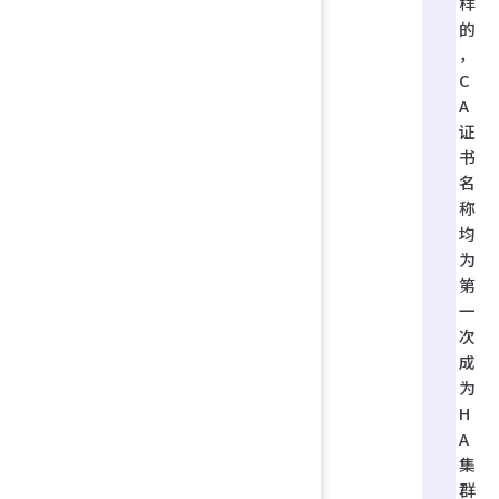
样
的
，
C
A
证
书
名
称
均
为
第
一
次
成
为
H
A
集
群