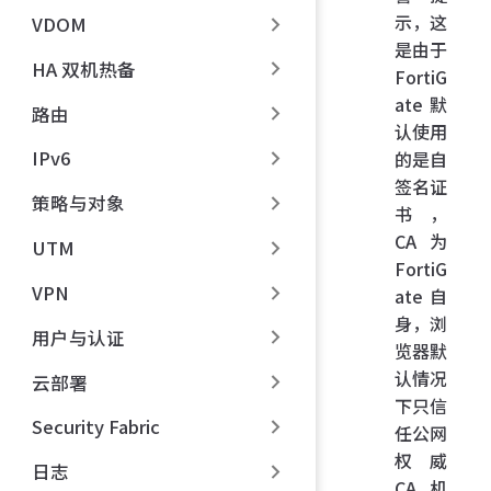
示，这
VDOM
是由于
HA 双机热备
FortiG
ate 默
路由
认使用
IPv6
的是自
签名证
策略与对象
书，
CA 为
UTM
FortiG
VPN
ate 自
身，浏
用户与认证
览器默
认情况
云部署
下只信
Security Fabric
任公网
权威
日志
CA 机