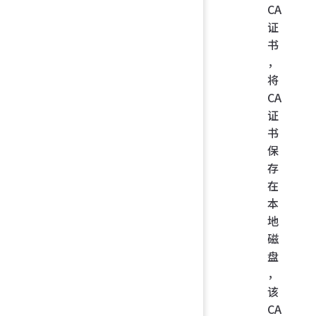
CA
证
书
，
将
CA
证
书
保
存
在
本
地
磁
盘
，
该
CA