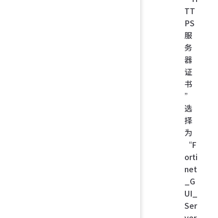
TT
PS
服
务
器
证
书
”
选
择
为
“F
orti
net
_G
UI_
Ser
ver