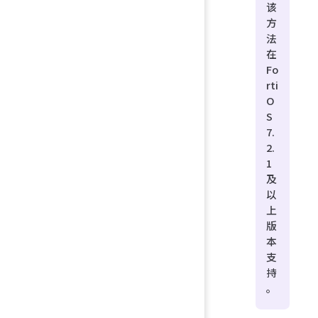
该
方
法
在
Fo
rti
O
S
7.
2.
1
及
以
上
版
本
支
持
。