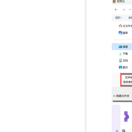
重
要
当