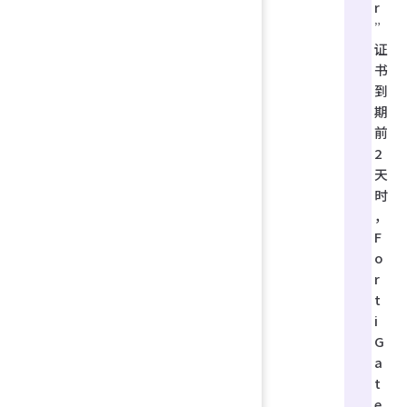
r
”
证
书
到
期
前
2
天
时
，
F
o
r
t
i
G
a
t
e