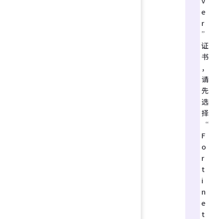
v
e
r
”
证
书
，
请
先
选
择
“
F
o
r
t
i
n
e
t