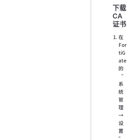
下载
CA
证书
在
For
tiG
ate
的
“
系
统
管
理
→
设
置
”