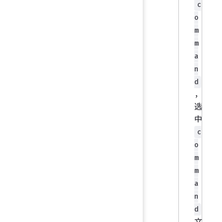
c
o
m
m
a
n
d
，
选
中
c
o
m
m
a
n
d
文