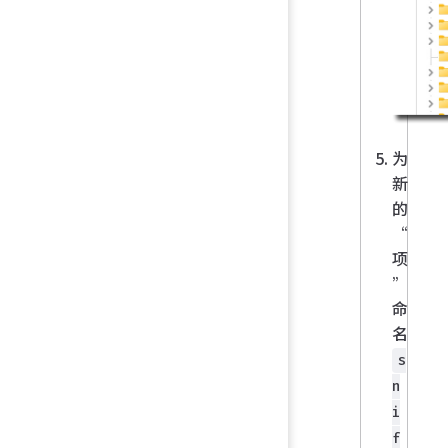
为
新
的
“
项
”
命
名
s
n
i
f