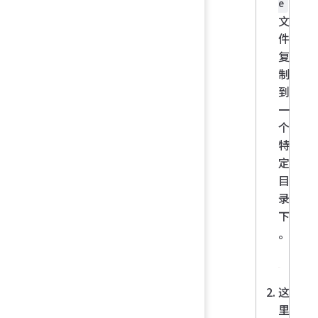
e
文
件
复
制
到
一
个
特
定
目
录
下
。
这
里