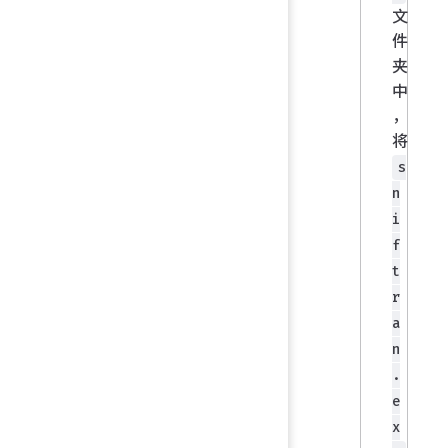
文
件
夹
中
，
将
s
n
i
f
t
r
a
n
.
e
x