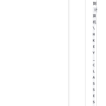
到
计
算
机
\
H
K
E
Y
_
C
L
A
S
S
E
S