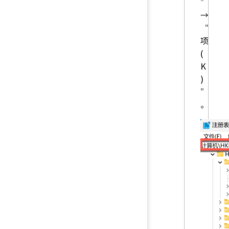
”
→
“
项
(
K
)
”
。