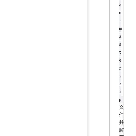
a
n
-
m
a
s
t
e
r
.
z
i
p
文
件
并
解