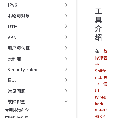
IPv6
工
策略与对象
具
UTM
介
绍
VPN
用户与认证
在“
故
障排查
云部署
→
Security Fabric
Sniffe
r 工具
日志
→ 使
用
常见问题
Wires
故障排查
hark
打开抓
常用排错命令
包文件
查找对象引用