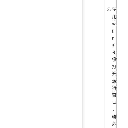
使
用
w
i
n
+
R
键
打
开
运
行
窗
口
，
输
入