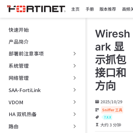
跳
主页
手册
版本推荐
高频
至
主
要
快速开始
Wiresh
內
容
产品简介
ark 显
部署前注意事项
示抓包
系统管理
接口和
网络管理
方向
SAA-FortiLink
VDOM
2025/10/29
Sniffer 工具
HA 双机热备
7.X.X
大约 3 分钟
路由