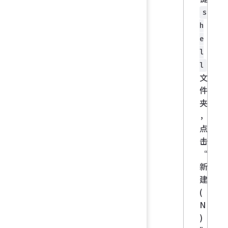
s
h
e
l
l
文
件
夹
，
点
击
“
新
建
(
N
)