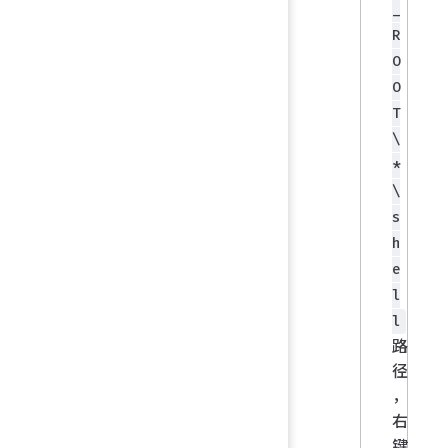
_
R
O
O
T
\
*
\
s
h
e
l
l
路
径
，
右
键