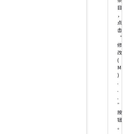
条
目
，
点
击
“
修
改
(
M
)
.
.
.
”
按
钮
。