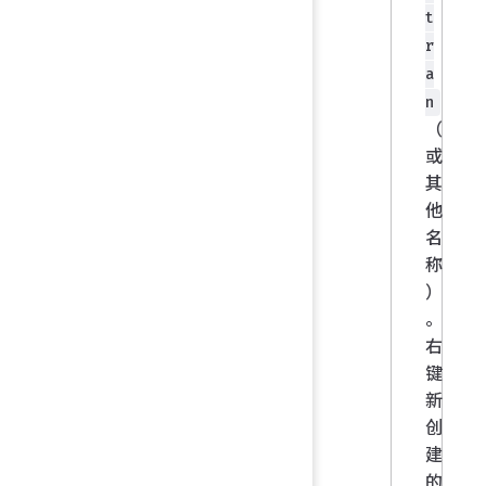
t
r
a
n
（
或
其
他
名
称
）
。
右
键
新
创
建
的