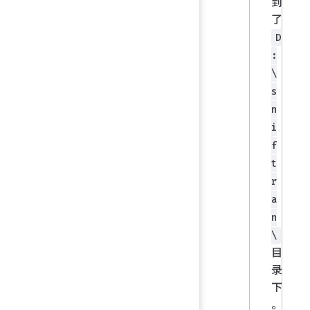
到
了
D
:
\
s
n
i
f
t
r
a
n
\
目
录
下
。