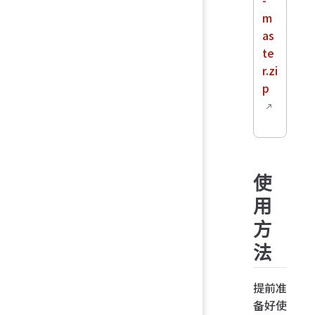
m
as
te
r.zi
p
使
用
方
法
提前准
备好使