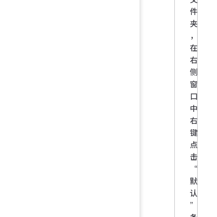
件
夹
，
在
右
侧
窗
口
中
右
键
点
击
“
默
认
”