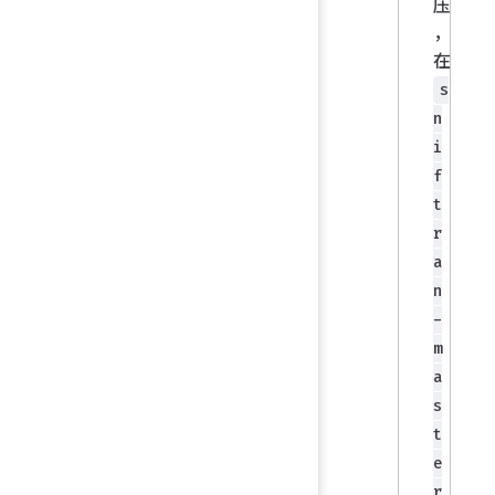
压
，
在
s
n
i
f
t
r
a
n
-
m
a
s
t
e
r