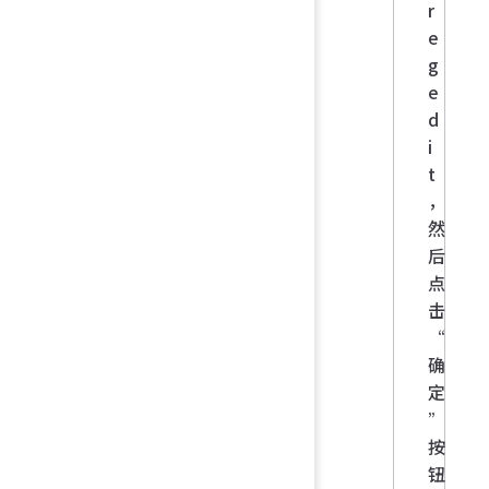
r
e
g
e
d
i
t
，
然
后
点
击
“
确
定
”
按
钮