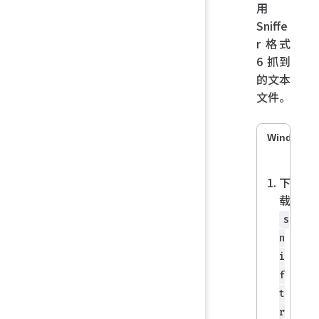
用
Sniffe
r 格式
6 抓到
的文本
文件。
Windows
下
载
s
n
i
f
t
r