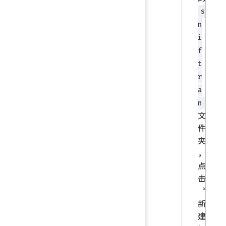
s
n
i
f
t
r
a
n
文
件
夹
，
点
击
“
新
建