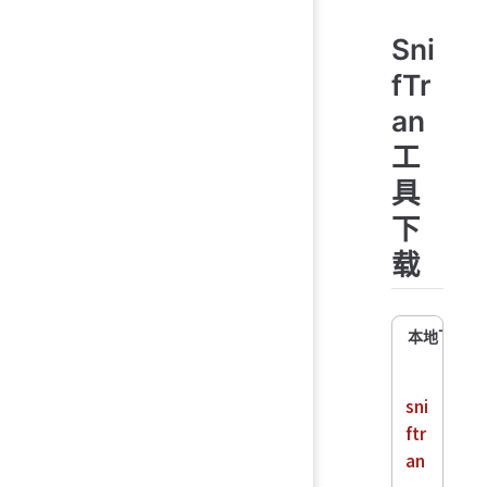
Sni
fTr
an
工
具
下
载
本地下载
sni
ftr
an
-