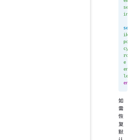
em
sett
ings
set
ike-
poli
cy-
rout
e
enab
le
end
如
需
恢
复
默
认