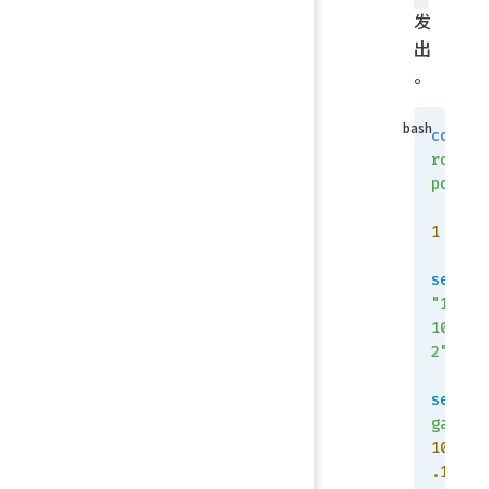
发
出
。
config
router
policy
    e
1
set
 ds
"198.5
100.10
2"
set
gatewa
10.10.
.1