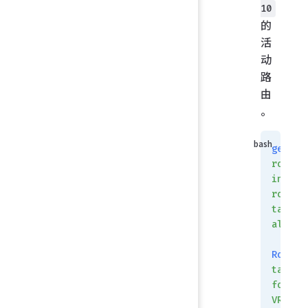
10
的
活
动
路
由
。
get
router
info
routin
table
all
Routin
table
for
VRF=
0