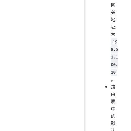
网
关
地
址
为
19
8.5
1.1
00.
10
。
路
由
表
中
的
默
认