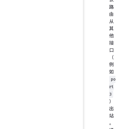
路
由
从
其
他
接
口
（
例
如
po
rt
3
）
出
站
。