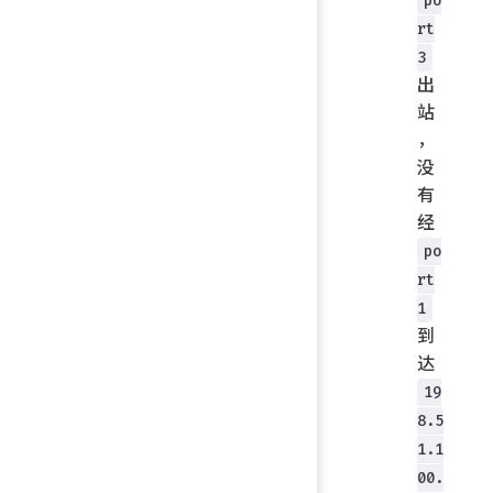
po
rt
3
出
站
，
没
有
经
po
rt
1
到
达
19
8.5
1.1
00.