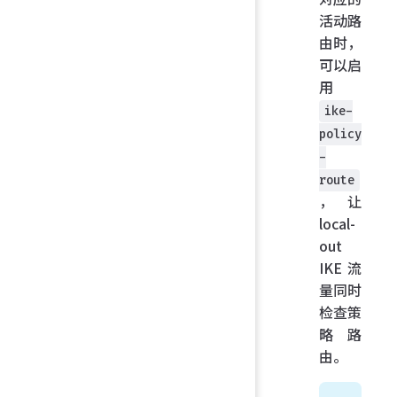
活动路
由时，
可以启
用
ike-
policy
-
route
，让
local-
out
IKE 流
量同时
检查策
略路
由。