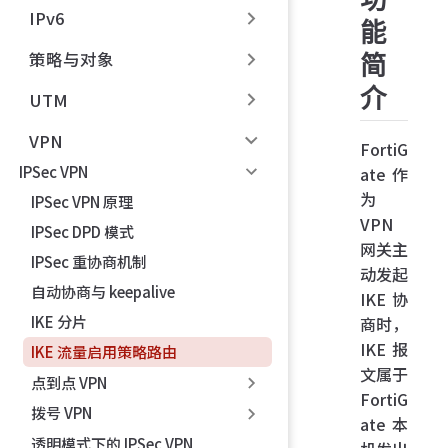
IPv6
能
策略与对象
简
介
UTM
VPN
FortiG
IPSec VPN
ate 作
为
IPSec VPN 原理
VPN
IPSec DPD 模式
网关主
IPSec 重协商机制
动发起
自动协商与 keepalive
IKE 协
IKE 分片
商时，
IKE 报
IKE 流量启用策略路由
文属于
点到点 VPN
FortiG
拨号 VPN
ate 本
透明模式下的 IPSec VPN