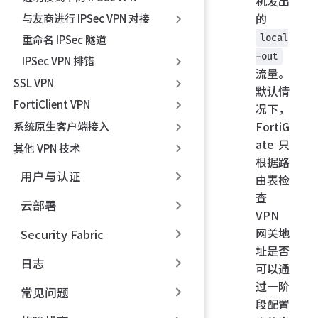
机发出
的
与友商进行 IPSec VPN 对接
local
重命名 IPSec 隧道
-out
IPSec VPN 排错
流量。
SSL VPN
默认情
FortiClient VPN
况下，
FortiG
系统原生客户端接入
ate 只
其他 VPN 技术
根据路
用户与认证
由表检
查
云部署
VPN
网关地
Security Fabric
址是否
日志
可以通
过一阶
常见问题
段配置