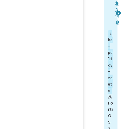
相
关
信
息
i
ke
-
po
li
cy
-
ro
ut
e
从
Fo
rti
O
S
7.