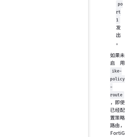
po
rt
1
发
出
。
如果未
启用
ike-
policy
-
route
，即使
已经配
置策略
路由，
FortiG