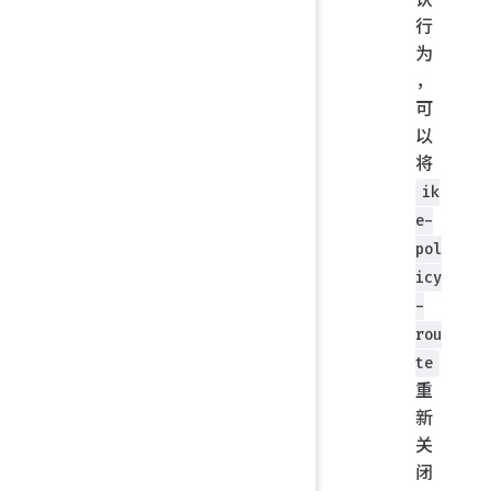
行
为
，
可
以
将
ik
e-
pol
icy
-
rou
te
重
新
关
闭