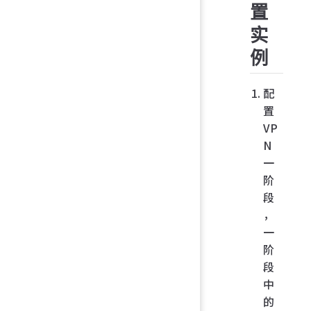
置
实
例
配
置
VP
N
一
阶
段
，
一
阶
段
中
的