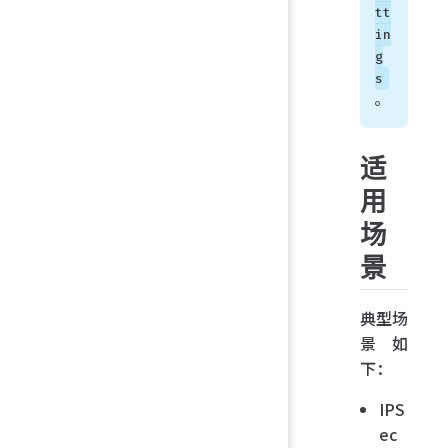
tt
in
g
s
。
适
用
场
景
典型场
景如
下：
IPS
ec