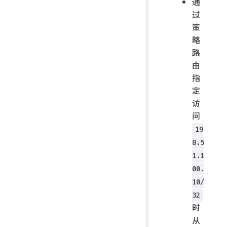
通
过
策
略
路
由
指
定
访
问
19
8.5
1.1
00.
10/
32
时
从