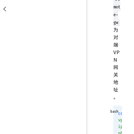
mot
e-
gw
为
对
端
VP
N
网
关
地
址
。
config
vpn
ipsec
phase1