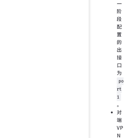
一
阶
段
配
置
的
出
接
口
为
po
rt
1
。
对
端
VP
N