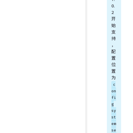
0.
2
开
始
支
持
，
配
置
位
置
为
c
on
fi
g
sy
st
em
se