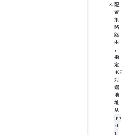
配
置
策
略
路
由
，
指
定
IKE
对
端
地
址
从
po
rt
1