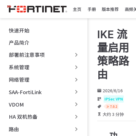
跳
主页
手册
版本推荐
高频
至
主
要
快速开始
IKE 流
內
容
产品简介
量启用
部署前注意事项
策略路
系统管理
由
网络管理
2026/6/16
SAA-FortiLink
IPSec VPN
VDOM
≥ 7.0.2
大约 3 分钟
HA 双机热备
路由
功