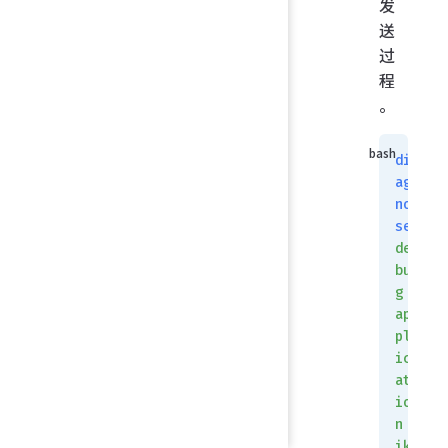
发
送
过
程
。
di
ag
no
se
de
bu
g
ap
pl
ic
at
io
n
ik