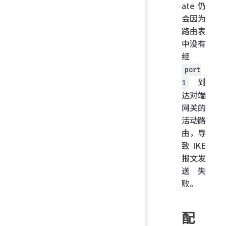
ate 仍
会因为
路由表
中没有
经
port
到
1
达对端
网关的
活动路
由，导
致 IKE
报文发
送失
败。
配