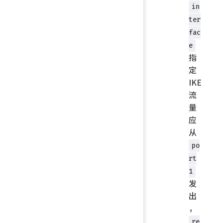
in
ter
fac
e
指
定
IKE
流
量
应
从
po
rt
1
发
出
，
re