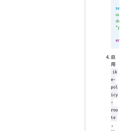
set
output
device
"port1
    n
end
启
用
ik
e-
pol
icy
-
rou
te
，