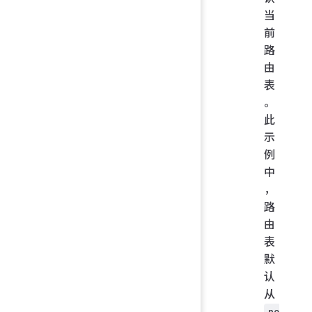
当
前
路
由
表
。
此
示
例
中
，
路
由
表
默
认
从