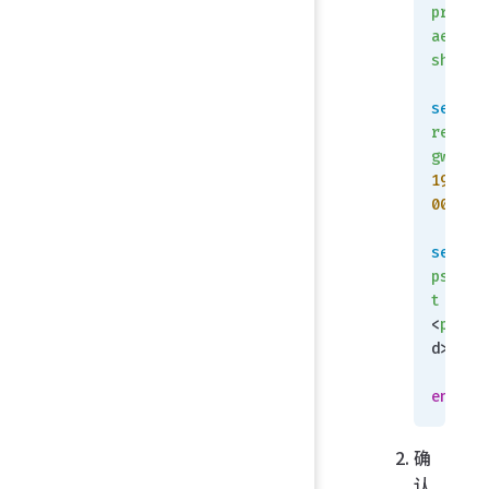
propos
aes256
sha256
set
remote
gw
198.51
00.10
set
psksec
t
<
passw
d>
    n
end
确
认