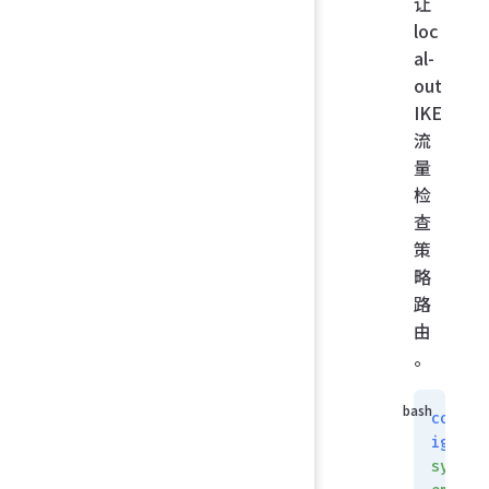
让
loc
al-
out
IKE
流
量
检
查
策
略
路
由
。
conf
ig
syst