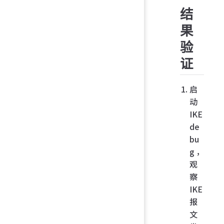
结
果
验
证
启
动
IKE
de
bu
g，
观
察
IKE
报
文