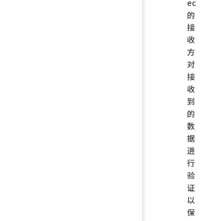
ec
的
接
收
方
对
接
收
到
的
数
据
进
行
验
证
以
保