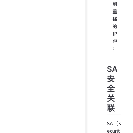
到
重
播
的
IP
包
；
SA
安
全
关
联
SA（s
ecurit