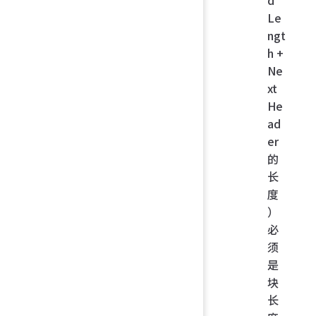
d
Le
ngt
h +
Ne
xt
He
ad
er
的
长
度
）
必
须
是
块
长