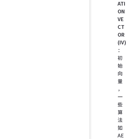
ATI
ON
VE
CT
OR
(IV)
：
初
始
向
量
，
一
些
算
法
如
AE