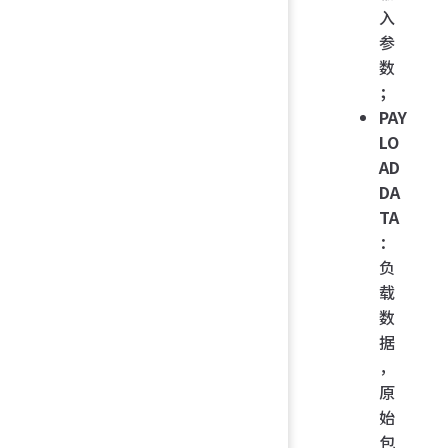
入
参
数
；
PAY
LO
AD
DA
TA
：
负
载
数
据
，
原
始
包