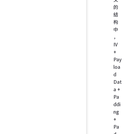
的
结
构
中
，
IV
+
Pay
loa
d
Dat
a +
Pa
ddi
ng
+
Pa