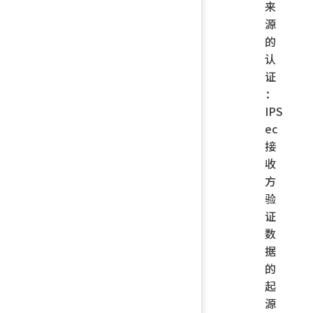
来
源
的
认
证
：
IPS
ec
接
收
方
验
证
数
据
的
起
源