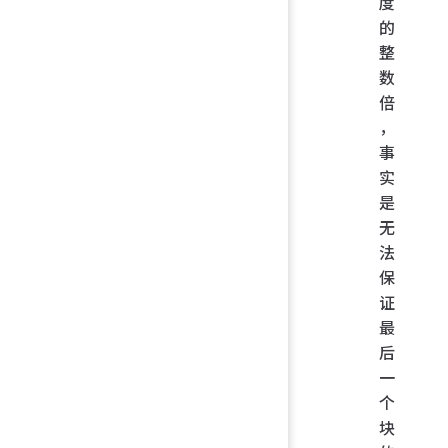
度
的
整
数
倍
，
事
实
是
无
法
保
证
最
后
一
个
块