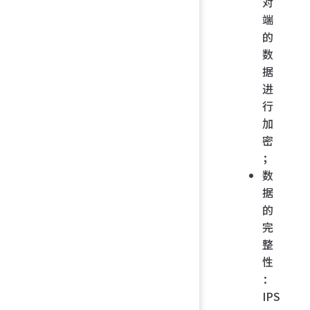
对
端
的
数
据
进
行
加
密
；
数
据
的
完
整
性
：
IPS