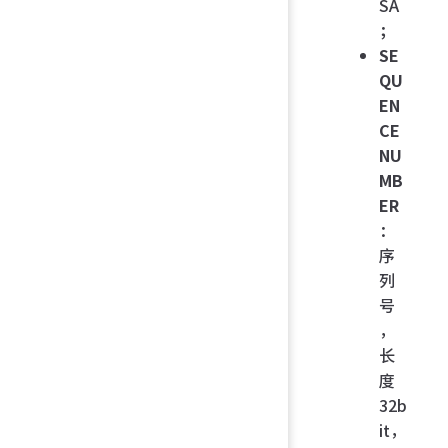
SA
；
SE
QU
EN
CE
NU
MB
ER
：
序
列
号
，
长
度
32b
it，