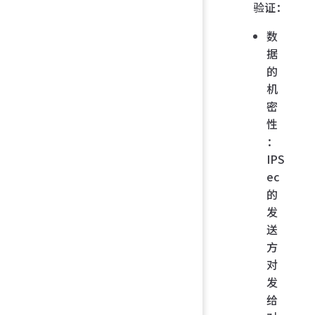
验证：
数
据
的
机
密
性
：
IPS
ec
的
发
送
方
对
发
给