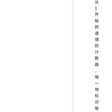
从
1
开
始
的
递
增
的
计
数
器
，
唯
一
地
标
识
每