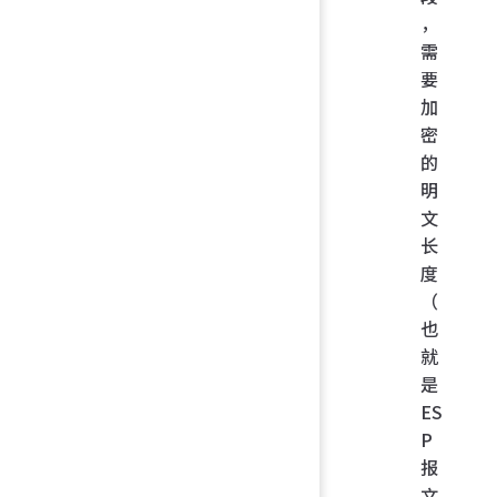
，
需
要
加
密
的
明
文
长
度
（
也
就
是
ES
P
报
文