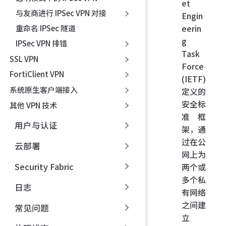
et
与友商进行 IPSec VPN 对接
Engin
eerin
重命名 IPSec 隧道
g
IPSec VPN 排错
Task
SSL VPN
Force
FortiClient VPN
(IETF)
系统原生客户端接入
定义的
安全标
其他 VPN 技术
准框
用户与认证
架，通
过在公
云部署
网上为
Security Fabric
两个或
多个私
日志
有网络
之间建
常见问题
立