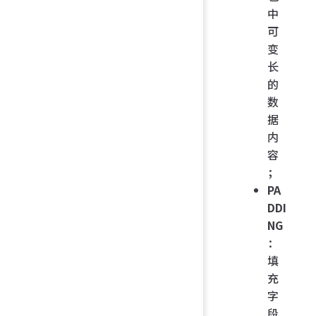
中
可
变
长
的
数
据
内
容
；
PA
DDI
NG
：
填
充
字
段