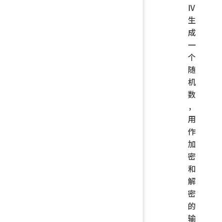
IV
生
成
一
个
随
机
数
，
用
作
加
密
和
解
密
的
输