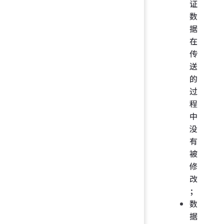
证
数
据
在
传
送
的
过
程
中
没
有
被
修
改
；
数
据