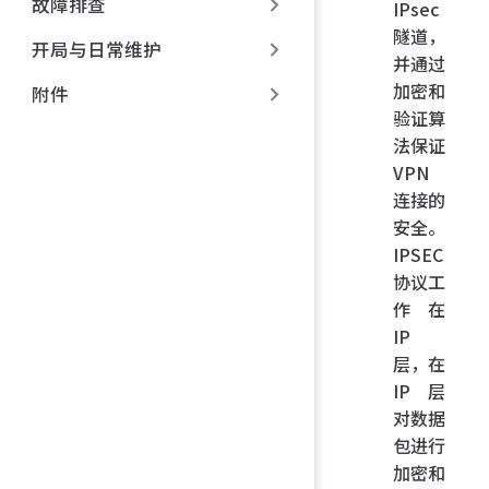
故障排查
IPsec
隧道，
开局与日常维护
并通过
加密和
附件
验证算
法保证
VPN
连接的
安全。
IPSEC
协议工
作在
IP
层，在
IP 层
对数据
包进行
加密和