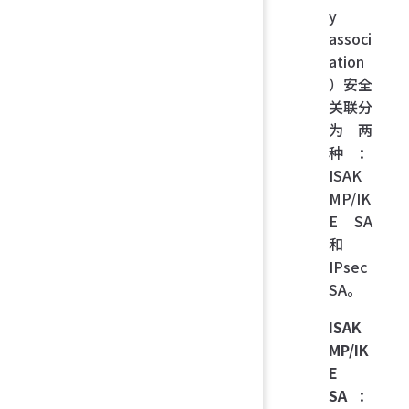
y
associ
ation
）安全
关联分
为两
种：
ISAK
MP/IK
E SA
和
IPsec
SA。
ISAK
MP/IK
E
SA
：