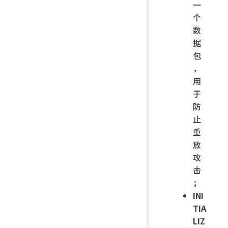
一
个
数
据
包
，
用
于
防
止
重
放
攻
击
；
INI
TIA
LIZ