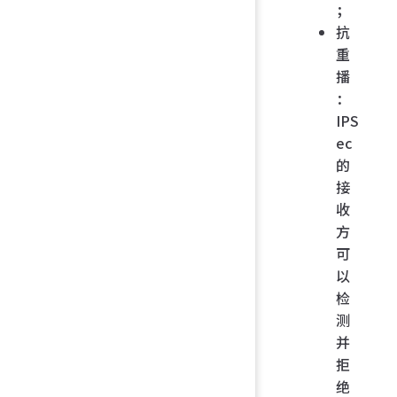
；
抗
重
播
：
IPS
ec
的
接
收
方
可
以
检
测
并
拒
绝