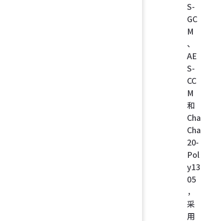
S-
GC
M
、
AE
S-
CC
M
和
Cha
Cha
20-
Pol
y13
05
，
采
用