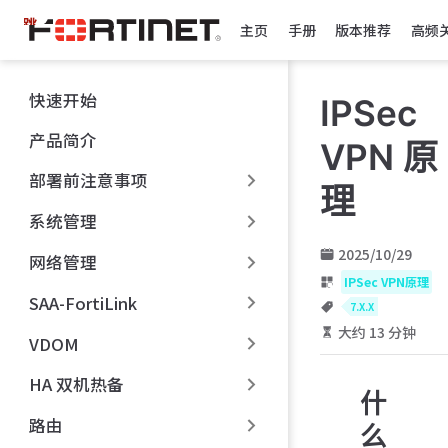
跳
主页
手册
版本推荐
高频
至
主
要
快速开始
IPSec
內
容
产品简介
VPN 原
部署前注意事项
理
系统管理
2025/10/29
网络管理
IPSec VPN原理
SAA-FortiLink
7.X.X
大约 13 分钟
VDOM
HA 双机热备
什
路由
么