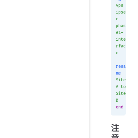
vpn
ipse
c
phas
e1-
inte
rfac
e
rena
me
Site
A
 to
Site
B
end
注