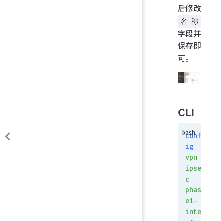
后修改
名称
字段并
保存即
可。
CLI
conf
ig
vpn
ipse
c
phas
e1-
inte