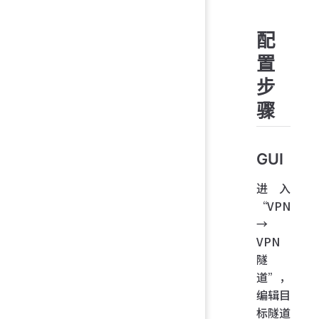
配
置
步
骤
GUI
进入
“VPN
→
VPN
隧
道”，
编辑目
标隧道