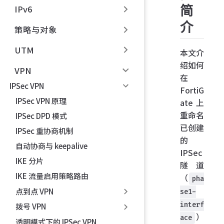
简
IPv6
介
策略与对象
UTM
本文介
绍如何
VPN
在
IPSec VPN
FortiG
IPSec VPN 原理
ate 上
重命名
IPSec DPD 模式
已创建
IPSec 重协商机制
的
自动协商与 keepalive
IPSec
IKE 分片
隧道
IKE 流量启用策略路由
（
pha
点到点 VPN
se1-
interf
拨号 VPN
）
ace
透明模式下的 IPSec VPN