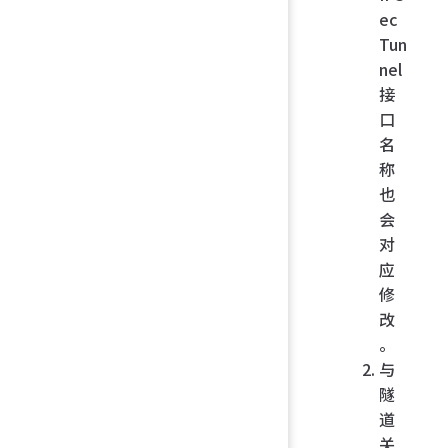
ec
Tun
nel
接
口
名
称
也
会
对
应
修
改
。
与
隧
道
关