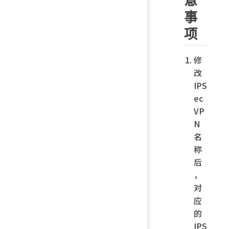
意
事
项
修
改
IPS
ec
VP
N
名
称
后
，
对
应
的
IPS