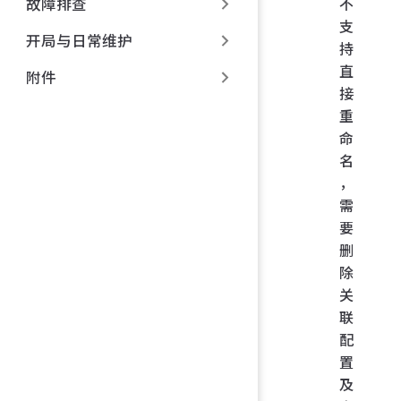
不
故障排查
支
开局与日常维护
持
直
附件
接
重
命
名
，
需
要
删
除
关
联
配
置
及