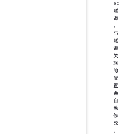
ec
隧
道
，
与
隧
道
关
联
的
配
置
会
自
动
修
改
。