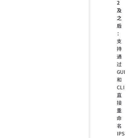
2
及
之
后
：
支
持
通
过
GUI
和
CLI
直
接
重
命
名
IPS