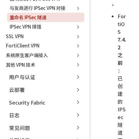
。
与友商进行 IPSec VPN 对接
For
重命名 IPSec 隧道
tiO
IPSec VPN 排错
S
SSL VPN
7.4.
FortiClient VPN
2
之
系统原生客户端接入
前
其他 VPN 技术
：
用户与认证
已
创
云部署
建
的
Security Fabric
IPS
日志
ec
隧
常见问题
道