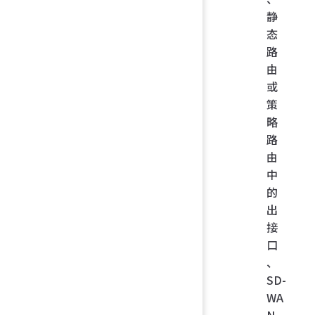
静
态
路
由
或
策
略
路
由
中
的
出
接
口
、
SD-
WA