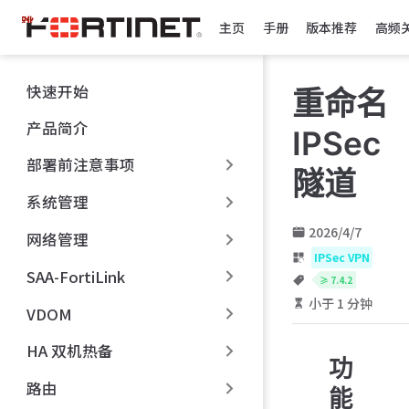
跳
主页
手册
版本推荐
高频
至
主
要
快速开始
重命名
內
容
产品简介
IPSec
部署前注意事项
隧道
系统管理
2026/4/7
网络管理
IPSec VPN
SAA-FortiLink
≥ 7.4.2
小于 1 分钟
VDOM
HA 双机热备
功
路由
能