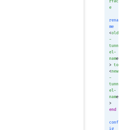
rfac
e
rena
me
<
old
-
tunn
el-
nam
e
> 
to
<
new
-
tunn
el-
nam
e
>
end
conf
ig