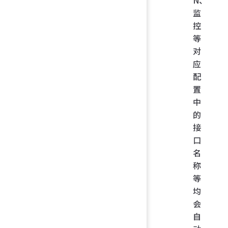
N、
监
控
等
对
应
配
置
中
的
接
口
名
称
等
均
会
自