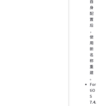
自
身
配
置
后
，
使
用
新
名
称
重
建
。
For
tiO
S
7.4.