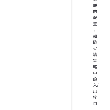
联
的
配
置
，
如
防
火
墙
策
略
中
的
入/
出
接
口
、