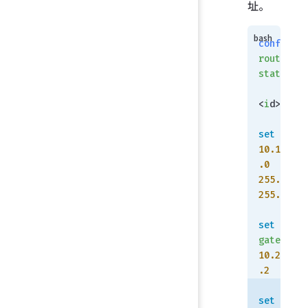
址。
config
router
static
    edit
<
i
d>
set
 dst
10.10.12
.0
255.255.
255.0
set
gateway
10.255.2
.2
set