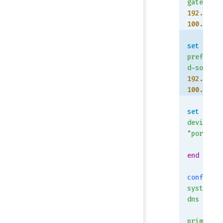
gateway
192.168.
100.254
set
preferre
d-source
192.168.
100.1
set
device
"port2"
    next
end
config
system
dns
    set
primary