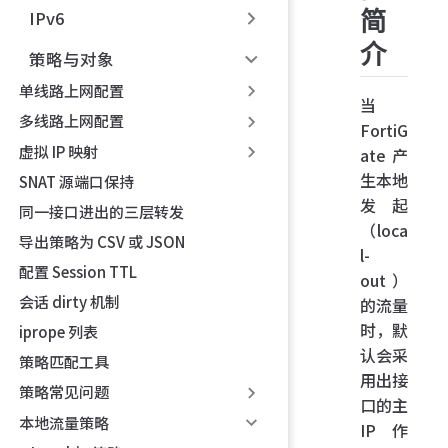
简
IPv6
介
策略与对象
单线路上网配置
当
多线路上网配置
FortiG
虚拟 IP 映射
ate 产
生本地
SNAT 源端口保持
发起
同一接口进出的三层转发
（loca
导出策略为 CSV 或 JSON
l-
配置 Session TTL
out）
会话 dirty 机制
的流量
时，默
iprope 列表
认会采
策略匹配工具
用出接
策略常见问题
口的主
本地流量策略
IP 作