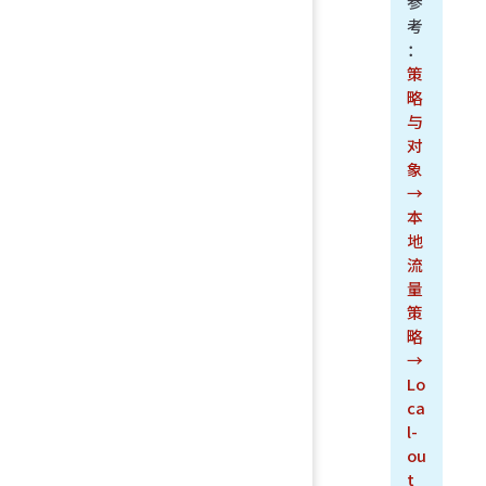
参
考
：
策
略
与
对
象
→
本
地
流
量
策
略
→
Lo
ca
l-
ou
t