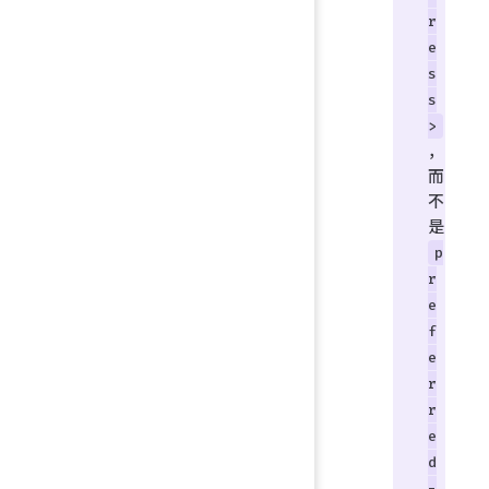
r
e
s
s
>
，
而
不
是
p
r
e
f
e
r
r
e
d
-