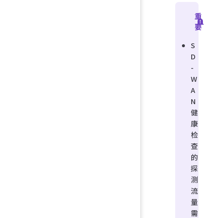
重
要
S
D
-
W
A
N
健
康
检
查
的
探
测
流
量
需