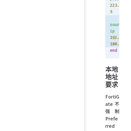
223.5.5.
5
    set
source-
ip
192.168.
100.99
end
本地
地址
要求
FortiG
ate 不
强制
Prefe
rred