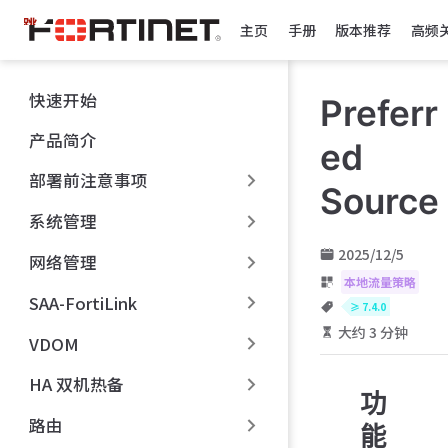
跳
主页
手册
版本推荐
高频
至
主
要
快速开始
Preferr
內
容
产品简介
ed
部署前注意事项
Source
系统管理
2025/12/5
网络管理
本地流量策略
SAA-FortiLink
≥ 7.4.0
大约 3 分钟
VDOM
HA 双机热备
功
路由
能