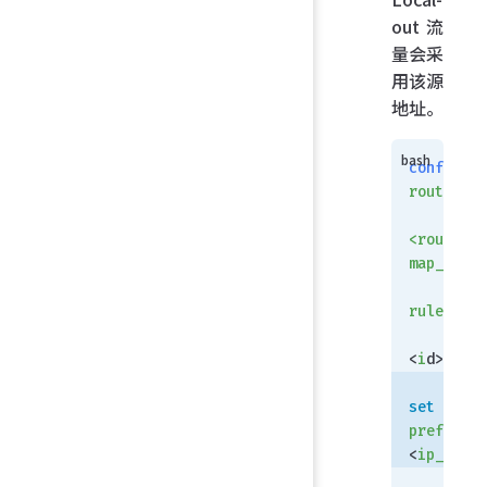
out 流
量会采
用该源
地址。
config
 ro
route-map
    edit
 
<route-
map_name>
  
rule
<
i
d>
set
 set-i
prefsrc
<
ip_addre