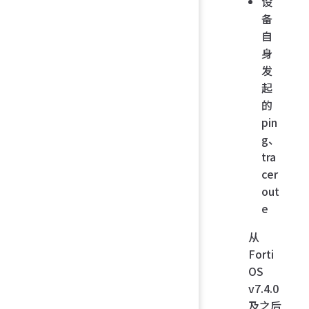
设
备
自
身
发
起
的
pin
g、
tra
cer
out
e
从
Forti
OS
v7.4.0
及之后