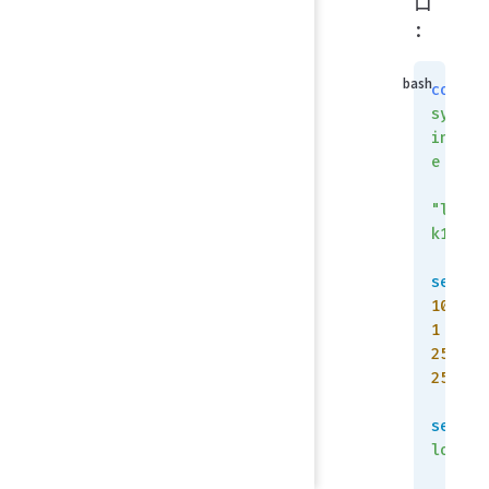
口
：
config
system
interf
e
    e
"loopb
k1"
set
 ip
100.1.
1
255.25
255.25
set
 ty
loopba
    n