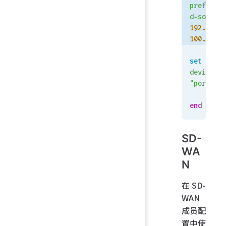
preferre
d-source
192.168.
100.1
set
device
"port2"
    next
end
SD-
WA
N
在 SD-
WAN
成员配
置中使