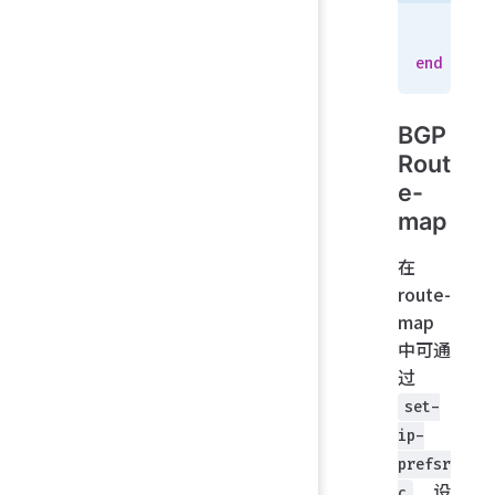
   
    end
end
BGP
Rout
e-
map
在
route-
map
中可通
过
set-
ip-
prefsr
设
c