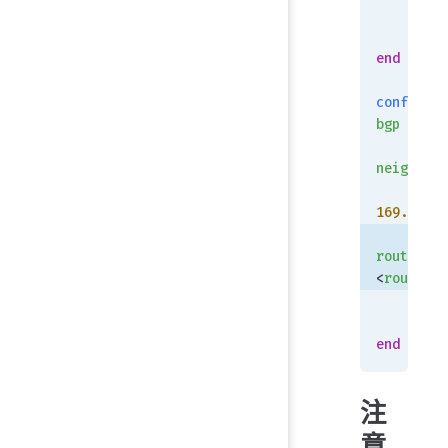
   
    next
end
config
 ro
bgp
    conf
neighbor
   
169.254.1
route-map
<
route-ma
   
    end
end
注
意