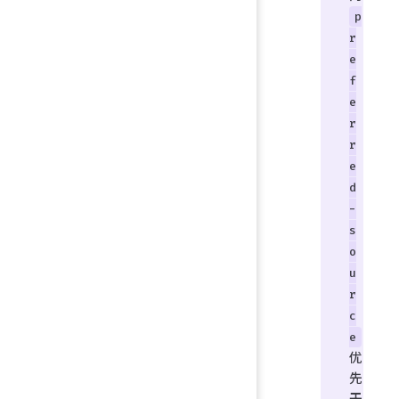
p
r
e
f
e
r
r
e
d
-
s
o
u
r
c
e
优
先
于