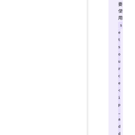
要
使
用
s
e
t
s
o
u
r
c
e
<
i
p
_
a
d
d