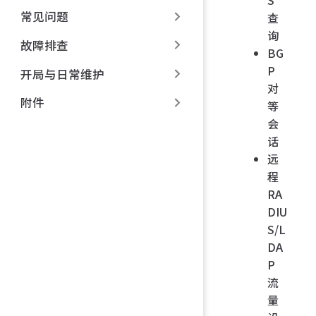
常见问题
查
询
故障排查
BG
P
开局与日常维护
对
附件
等
会
话
远
程
RA
DIU
S/L
DA
P
流
量