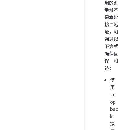
用的源
地址不
是本地
接口地
址，可
通过以
下方式
确保回
程可
达：
使
用
Lo
op
bac
k
接