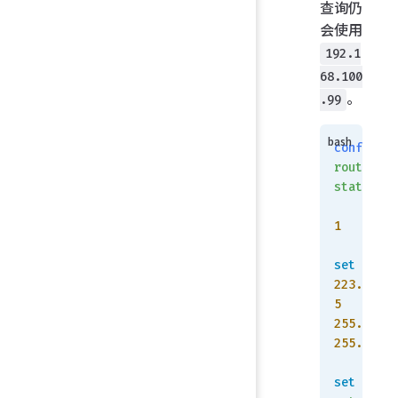
查询仍
会使用
192.1
68.100
。
.99
config
router
static
    edit
1
set
 dst
223.5.5.
5
255.255.
255.255
set