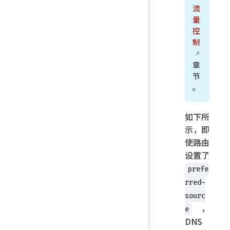
流
量
控
制
章
节
。
如下所
示，即
使路由
设置了
prefe
rred-
sourc
，
e
DNS