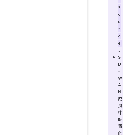
s
o
u
r
c
e
。
S
D
-
W
A
N
成
员
中
配
置
的