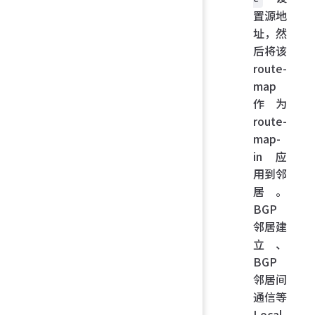
置源地
址，然
后将该
route-
map
作为
route-
map-
in 应
用到邻
居。
BGP
邻居建
立、
BGP
邻居间
通信等
Local-