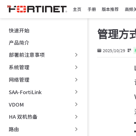
跳
主页
手册
版本推荐
高频
至
主
要
快速开始
管理方
內
容
产品简介
2025/10/29
部署前注意事项
系统管理
网络管理
SAA-FortiLink
VDOM
HA 双机热备
路由