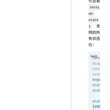
可查看
sessi
on-
state
支
1
持的所
有状态
位：
FortiGate
diagnose 
session f
session-s
Arguments
state_bit
state_bit
state1
 bi
|
00000001