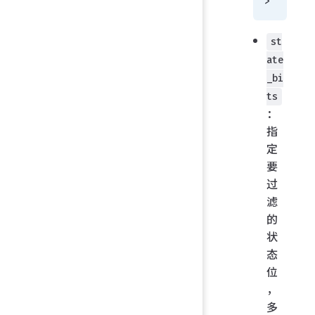
>
st
ate
_bi
ts
：
指
定
要
过
滤
的
状
态
位
，
多