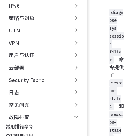
IPv6
diagn
策略与对象
ose
sys
UTM
sessio
VPN
n
filte
用户与认证
命
r
令提供
云部署
了
Security Fabric
sessi
on-
日志
state
常见问题
和
1
sessi
故障排查
on-
常用排错命令
state
查找对象引用