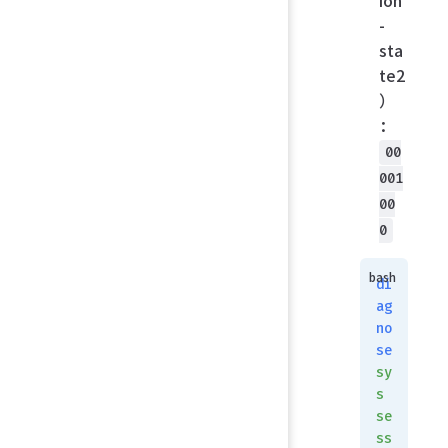
ion
-
sta
te2
）
：
00
001
00
0
di
ag
no
se
sy
s
se
ss