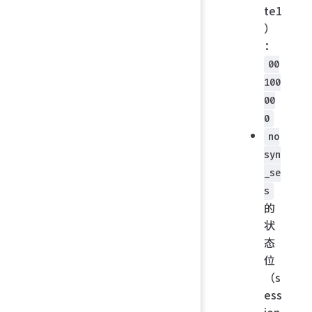
te1
）
：
00
100
00
0
no
syn
_se
s
的
状
态
位
（s
ess