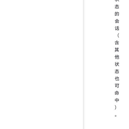
态
的
会
话
（
含
其
他
状
态
也
可
命
中
）
。