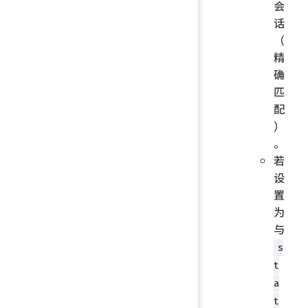
会
话
（
精
确
匹
配
）
。
若
设
置
为
与
s
t
a
t