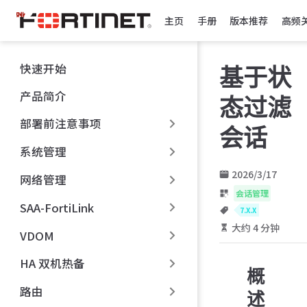
跳
主页
手册
版本推荐
高频
至
主
要
快速开始
基于状
內
容
产品简介
态过滤
部署前注意事项
会话
系统管理
2026/3/17
网络管理
会话管理
SAA-FortiLink
7.X.X
大约 4 分钟
VDOM
HA 双机热备
概
路由
述