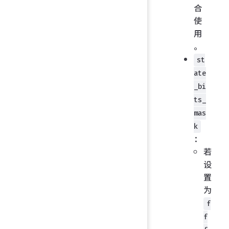
合
使
用
。
st
ate
_bi
ts_
mas
k
：
若
设
置
为
f
f