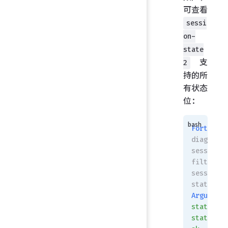
可查看
sessi
on-
state
支
2
持的所
有状态
位：
FortiGate
diagnose 
session 
filter 
session-
state2
Arguments
state_bit
state_bit