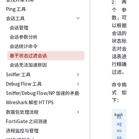
两
2
Ping 工具
个参
数，可
会话工具
以根据
会话管理
会话的
会话参数分析
状态标
会话统计命令
志对会
基于状态过滤会话
话表进
行精确
会话无法加速原因
过滤。
Sniffer 工具
Debug Flow 工具
命令格
式如
Sniffer/Debug Flow/NP 加速的矛盾
下：
Wireshark 解密 HTTPS
数据包处理流程
di
FortiGate 之间测速
ag
进程监控与管理
no
se