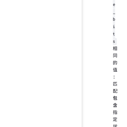
e
_
b
i
t
s
相
同
的
值
：
匹
配
包
含
指
定
状