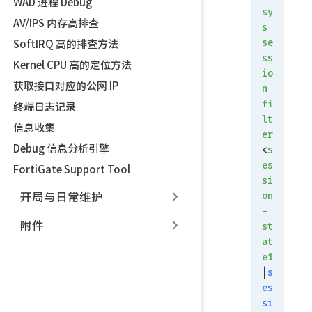
WAD 进程 Debug
sy
AV/IPS 内存高排查
s
se
SoftIRQ 高的排查方法
ss
Kernel CPU 高的定位方法
io
获取接口对应的公网 IP
n
fi
终端日志记录
lt
信息收集
er
Debug 信息分析引擎
<
s
es
FortiGate Support Tool
si
开局与日常维护
on
-
附件
st
at
e1
|
s
es
si