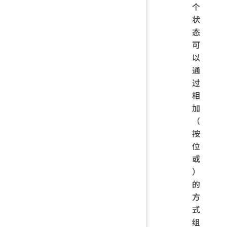
个
状
态
可
以
通
过
相
加
（
按
位
或
）
的
方
式
组