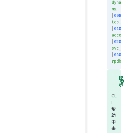
dynamic_s
ng
|
00800000
tcp_3way_
|
01000000
access_pr
|
02000000
svc_dup
|
04000000
rpdb_dup
提
示
CL
I
帮
助
中
未