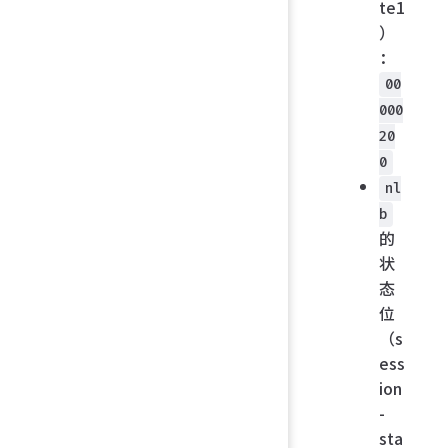
te1
）
：
00
000
20
0
nl
b
的
状
态
位
（s
ess
ion
-
sta