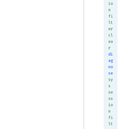
io
n
fi
lt
er
cl
ea
r
di
ag
no
se
sy
s
se
ss
io
n
fi
lt