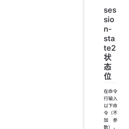
ses
sio
n-
sta
te2
状
态
位
在命令
行输入
以下命
令（不
加参
数），