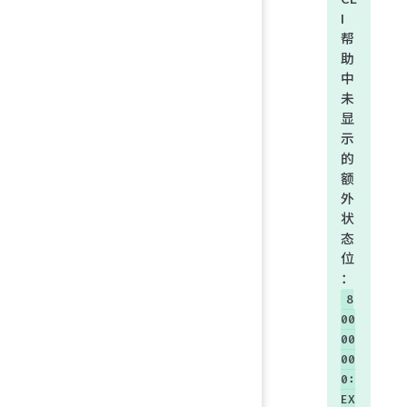
I
帮
助
中
未
显
示
的
额
外
状
态
位
：
8
00
00
00
0:
EX