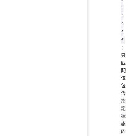
f
f
f
f
f
f
：
只
匹
配
仅
包
含
指
定
状
态
的