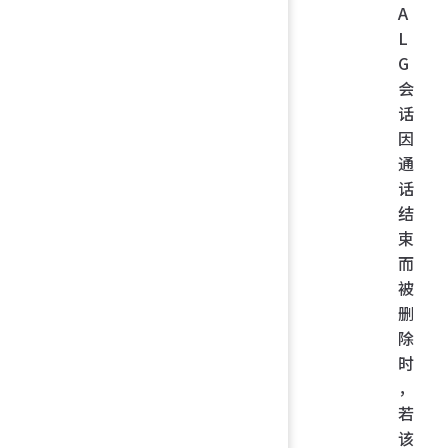
A
L
G
会
话
因
通
话
结
束
而
被
删
除
时
，
若
该