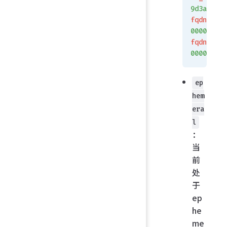
9d3a
fqdn_coun
000000a
fqdn6_cou
00000000
ep
hem
era
l
：
当
前
处
于
ep
he
me