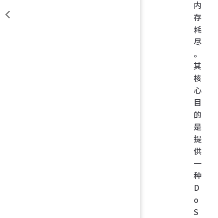
内
存
耗
尽
。
其
核
心
目
的
是
提
供
一
种
D
o
S