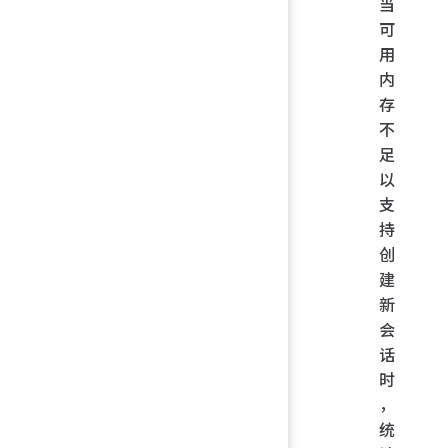
当
可
用
内
存
不
足
以
支
持
创
建
新
会
话
时
，
统