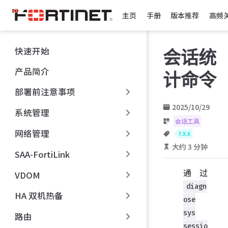
跳
主页
手册
版本推荐
高频
至
主
要
快速开始
会话统
內
容
产品简介
计命令
部署前注意事项
2025/10/29
系统管理
会话工具
网络管理
7.X.X
大约 3 分钟
SAA-FortiLink
通过
VDOM
diagn
HA 双机热备
ose
sys
路由
sessio