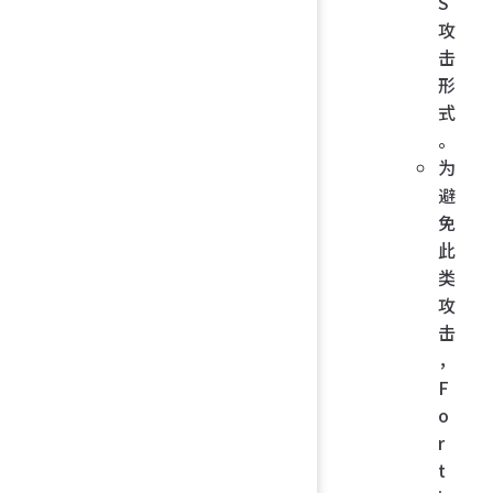
S
攻
击
形
式
。
为
避
免
此
类
攻
击
，
F
o
r
t