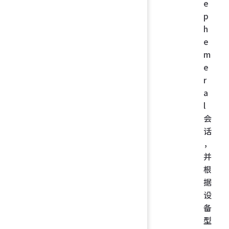
e
p
h
e
m
e
r
a
l
会
话
，
并
根
据
设
备
型