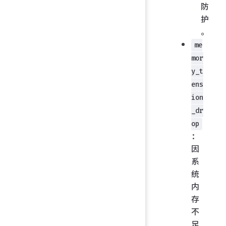
防
护
。
me
mor
y_t
ens
ion
_dr
op
：
因
系
统
内
存
不
足