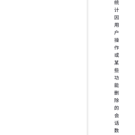
统
计
因
用
户
操
作
或
某
些
功
能
删
除
的
会
话
数