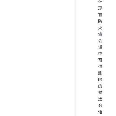
计
现
有
防
火
墙
会
话
中
可
供
删
除
的
候
选
会
话