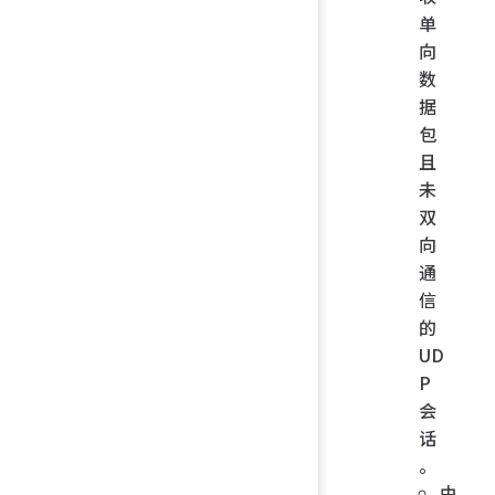
单
向
数
据
包
且
未
双
向
通
信
的
UD
P
会
话
。
由