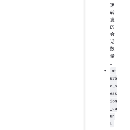
速
转
发
的
会
话
数
量
。
nt
urb
o_s
ess
ion
_co
un
t