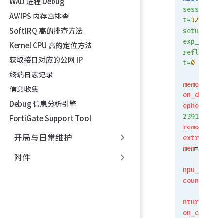
WAD 进程 Debug
session_c
AV/IPS 内存高排查
t=
127
SoftIRQ 高的排查方法
setup_rat
exp_count
Kernel CPU 高的定位方法
reflect_c
获取接口对应的公网 IP
t=
0
 clash
终端日志记录
memory_te
信息收集
on_drop
=
0
Debug 信息分析引擎
ephemeral
239104
FortiGate Support Tool
removeabl
开局与日常维护
extreme_l
mem
=
0
附件
npu_sessi
count
=
55
nturbo_se
on_count
=