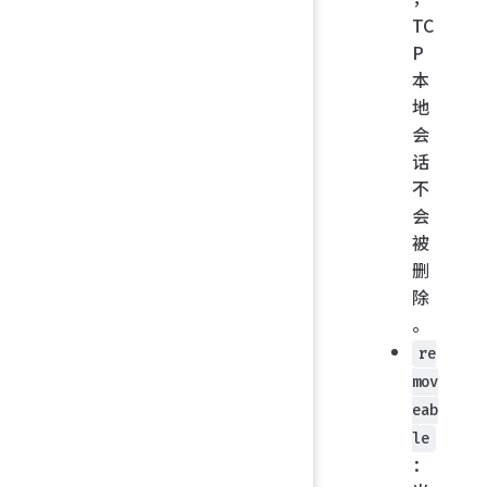
TC
P
本
地
会
话
不
会
被
删
除
。
re
mov
eab
le
：