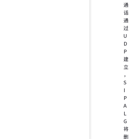
通
话
通
过
U
D
P
建
立
，
S
I
P
A
L
G
将
删