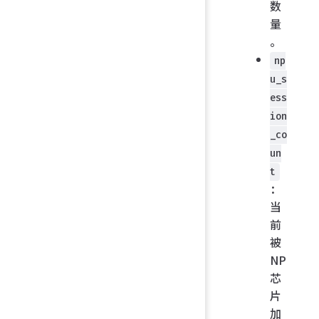
数
量
。
np
u_s
ess
ion
_co
un
t
：
当
前
被
NP
芯
片
加