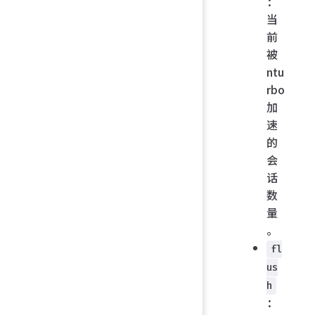
：
当
前
被
ntu
rbo
加
速
的
会
话
数
量
。
fl
us
h
：