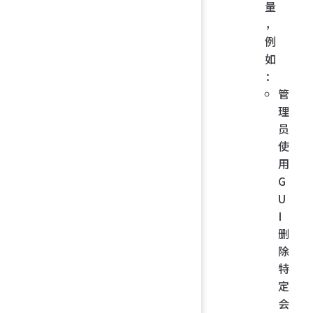
量
，
例
如
：
管
理
员
使
用
G
U
I
删
除
特
定
会