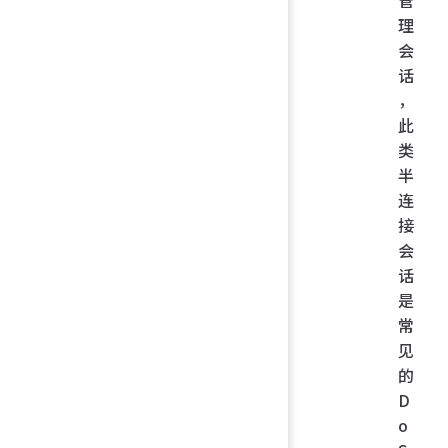
管
理
会
话
，
此
类
半
连
接
会
话
是
常
见
的
D
o