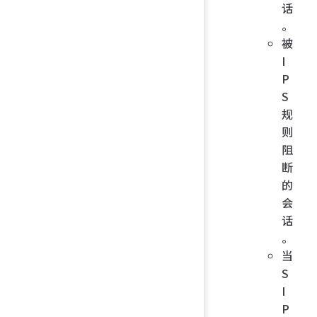
话
。
被
I
P
S
规
则
阻
断
的
会
话
。
当
S
I
P