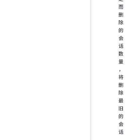
而
删
除
的
会
话
数
量
，
将
删
除
最
旧
的
会
话
，