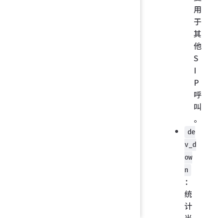
用
于
其
他
S
I
P
呼
叫
。
de
v_d
ow
n
：
统
计