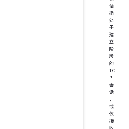
话
指
处
于
建
立
阶
段
的
TC
P
会
话
，
或
仅
接
收