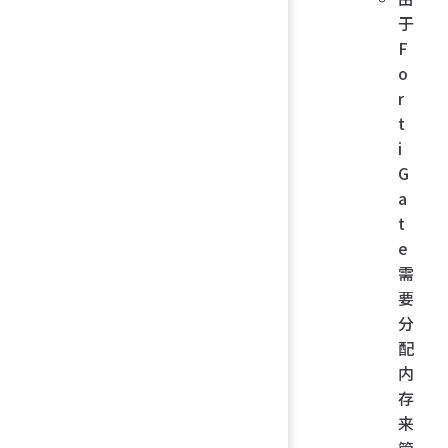
于
F
o
r
t
i
G
a
t
e
需
要
分
配
内
存
来