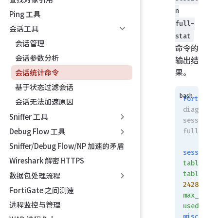
n
Ping 工具
full-
会话工具
stat
会话管理
命令的
会话参数分析
输出结
果。
会话统计命令
基于状态过滤会话
FortiGate
会话无法加速原因
diagnose 
Sniffer 工具
session 
Debug Flow 工具
full-stat
Sniffer/Debug Flow/NP 加速的矛盾
session
Wireshark 解密 HTTPS
table:
table_siz
数据包处理流程
24288
FortiGate 之间测速
max_depth
进程监控与管理
used=
252
misc
 info