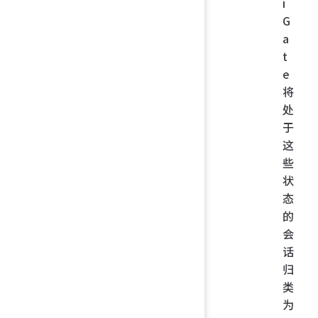
i
G
a
t
e
将
处
于
这
些
状
态
的
会
话
归
类
为