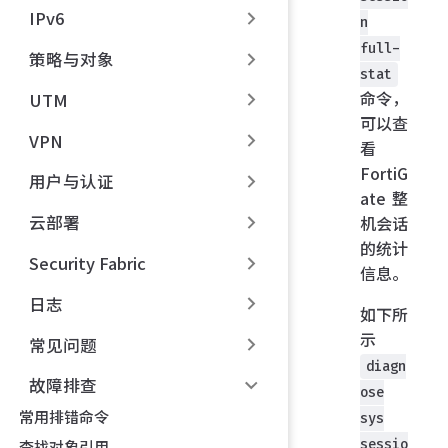
IPv6
n
full-
策略与对象
stat
命令，
UTM
可以查
VPN
看
FortiG
用户与认证
ate 整
云部署
机会话
的统计
Security Fabric
信息。
日志
如下所
示
常见问题
diagn
故障排查
ose
常用排错命令
sys
sessio
查找对象引用