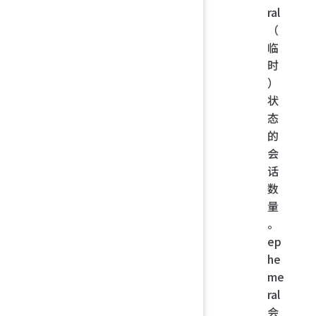
ral
（
临
时
）
状
态
的
会
话
数
量
。
ep
he
me
ral
会