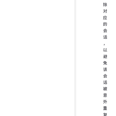
除
对
应
的
会
话
，
以
避
免
该
会
话
被
意
外
重
复