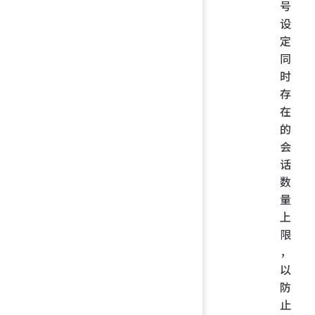
号
设
定
同
时
存
在
的
会
话
数
量
上
限
，
以
防
止