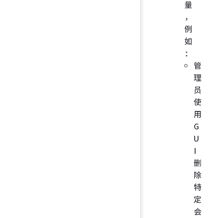
量
，
例
如
：
管
理
员
使
用
G
U
I
删
除
特
定
会