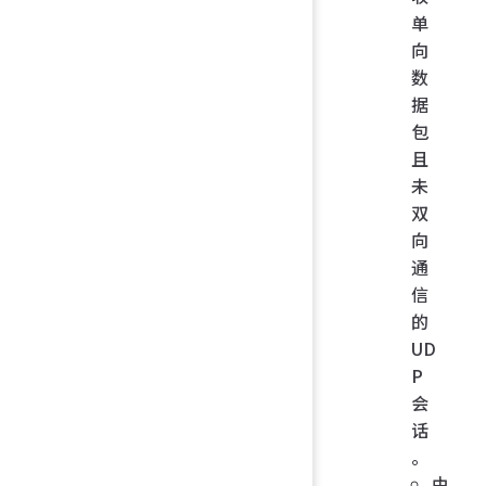
单
向
数
据
包
且
未
双
向
通
信
的
UD
P
会
话
。
由