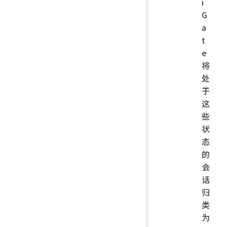
i
G
a
t
e
将
处
于
这
些
状
态
的
会
话
归
类
为