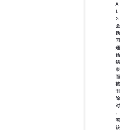
A
L
G
会
话
因
通
话
结
束
而
被
删
除
时
，
若
该