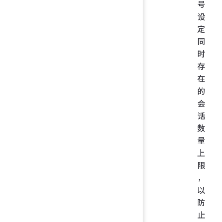
号
设
定
同
时
存
在
的
会
话
数
量
上
限
，
以
防
止