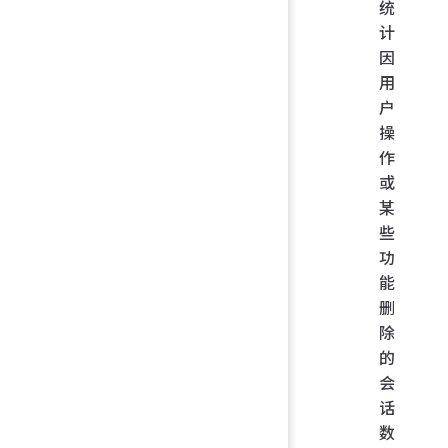
统
计
因
用
户
操
作
或
某
些
功
能
删
除
的
会
话
数