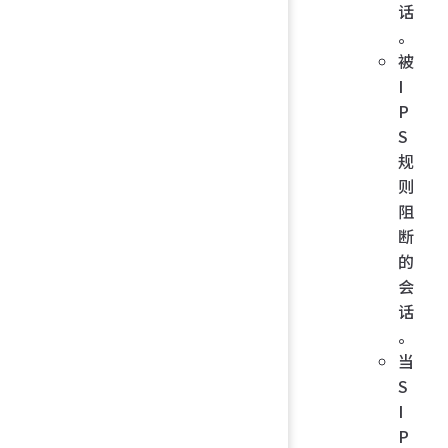
话
。
被
I
P
S
规
则
阻
断
的
会
话
。
当
S
I
P