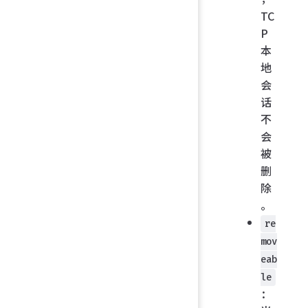
TC
P
本
地
会
话
不
会
被
删
除
。
re
mov
eab
le
：