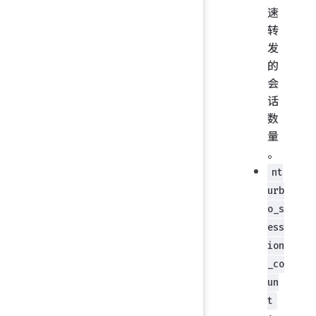
速
转
发
的
会
话
数
量
。
nt
urb
o_s
ess
ion
_co
un
t