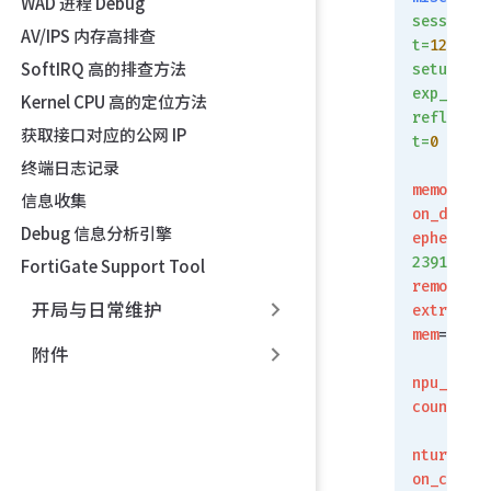
WAD 进程 Debug
session_c
AV/IPS 内存高排查
t=
127
SoftIRQ 高的排查方法
setup_rat
exp_count
Kernel CPU 高的定位方法
reflect_c
获取接口对应的公网 IP
t=
0
 clash
终端日志记录
memory_te
信息收集
on_drop
=
0
Debug 信息分析引擎
ephemeral
239104
FortiGate Support Tool
removeabl
开局与日常维护
extreme_l
mem
=
0
附件
npu_sessi
count
=
55
nturbo_se
on_count
=