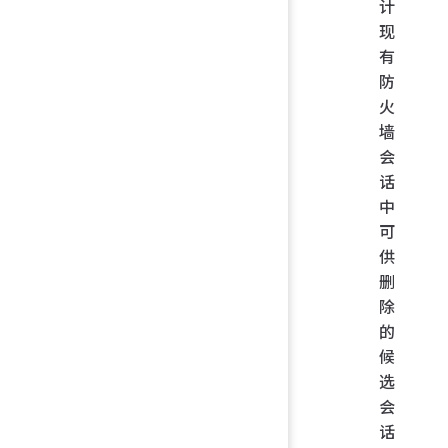
计
现
有
防
火
墙
会
话
中
可
供
删
除
的
候
选
会
话