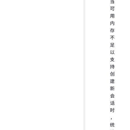
当
可
用
内
存
不
足
以
支
持
创
建
新
会
话
时
，
统