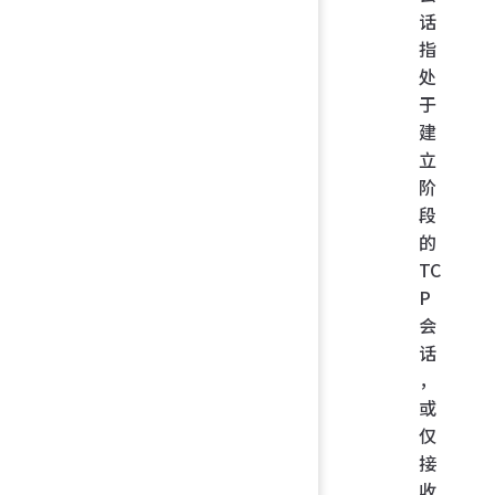
话
指
处
于
建
立
阶
段
的
TC
P
会
话
，
或
仅
接
收