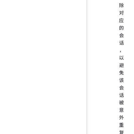
除
对
应
的
会
话
，
以
避
免
该
会
话
被
意
外
重
复