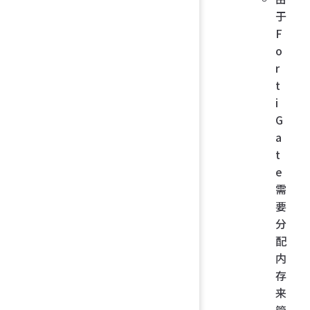
于
F
o
r
t
i
G
a
t
e
需
要
分
配
内
存
来