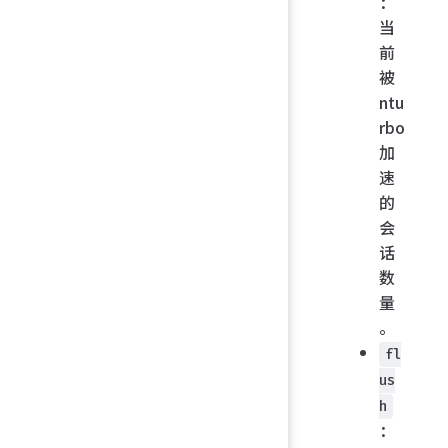
：
当
前
被
ntu
rbo
加
速
的
会
话
数
量
。
fl
us
h
：