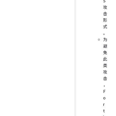
S
攻
击
形
式
。
为
避
免
此
类
攻
击
，
F
o
r
t