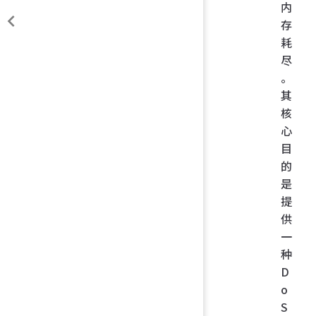
内
存
耗
尽
。
其
核
心
目
的
是
提
供
一
种
D
o
S