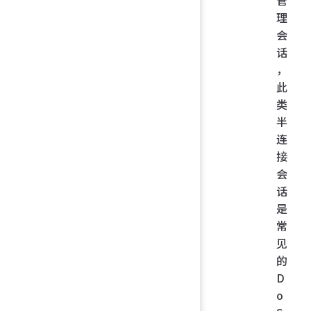
管
理
会
话
，
此
类
半
连
接
会
话
是
常
见
的
D
o