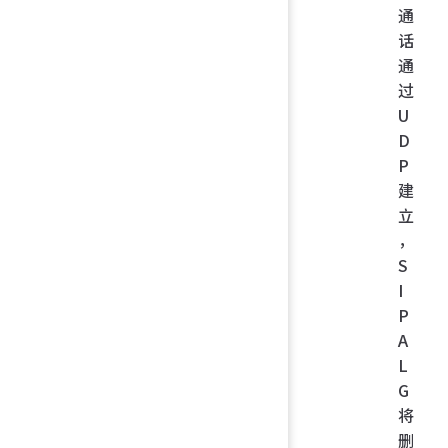
通
话
通
过
U
D
P
建
立
，
S
I
P
A
L
G
将
删