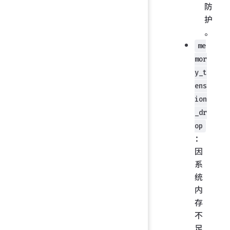
防
护
。
me
mor
y_t
ens
ion
_dr
op
：
因
系
统
内
存
不
足