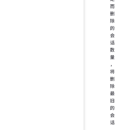
而
删
除
的
会
话
数
量
，
将
删
除
最
旧
的
会
话
，