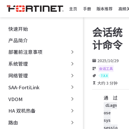
跳
主页
手册
版本推荐
高频
至
主
要
快速开始
会话统
內
容
产品简介
计命令
部署前注意事项
2025/10/29
系统管理
会话工具
网络管理
7.X.X
大约 3 分钟
SAA-FortiLink
通过
VDOM
diagn
HA 双机热备
ose
sys
路由
sessio