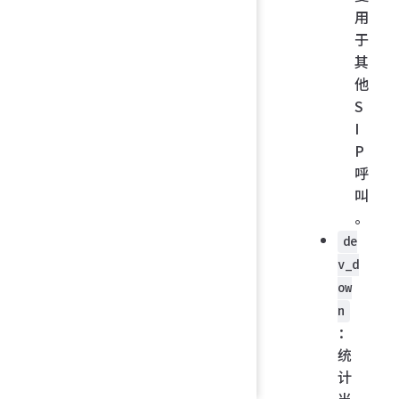
用
于
其
他
S
I
P
呼
叫
。
de
v_d
ow
n
：
统
计