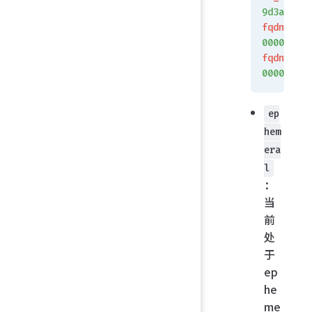
9d3a
fqdn_coun
000000a
fqdn6_cou
00000000
ep
hem
era
l
：
当
前
处
于
ep
he
me