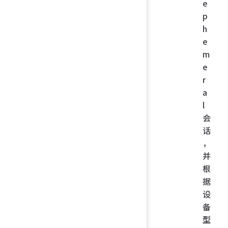
e
p
h
e
m
e
r
a
l
会
话
，
并
根
据
设
备
型