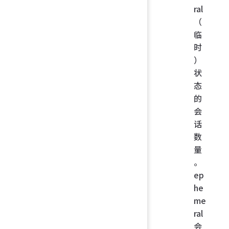
ral
（
临
时
）
状
态
的
会
话
数
量
。
ep
he
me
ral
会