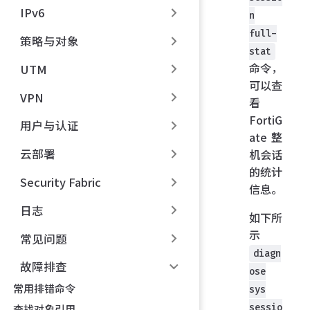
IPv6
n
full-
策略与对象
stat
命令，
UTM
可以查
VPN
看
FortiG
用户与认证
ate 整
云部署
机会话
的统计
Security Fabric
信息。
日志
如下所
示
常见问题
diagn
故障排查
ose
常用排错命令
sys
sessio
查找对象引用