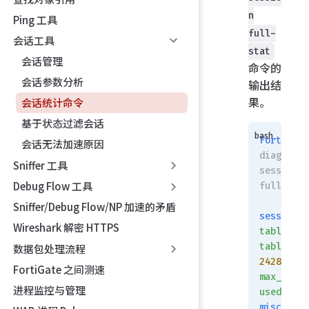
n
Ping 工具
full-
会话工具
stat
会话管理
命令的
会话参数分析
输出结
果。
会话统计命令
基于状态过滤会话
FortiGate
会话无法加速原因
diagnose 
Sniffer 工具
session 
Debug Flow 工具
full-stat
Sniffer/Debug Flow/NP 加速的矛盾
session
Wireshark 解密 HTTPS
table:
table_siz
数据包处理流程
24288
FortiGate 之间测速
max_depth
进程监控与管理
used=
252
misc
 info