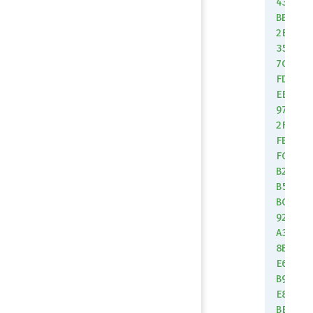
43
BB
2E
35
7C
FD
EE
97
2F
FB
FC
B2
B5
BC
92
A3
8B
E6
B9
E8
BE