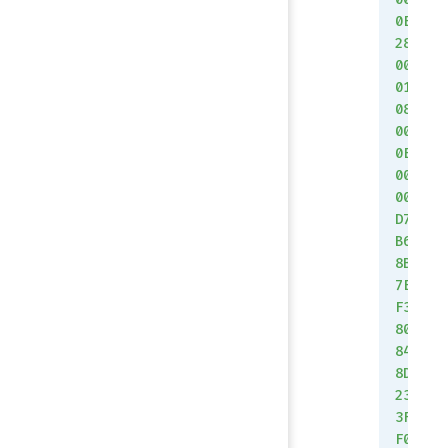
0E
28
00
01
08
00
0E
00
00
D7
B6
8B
7E
F3
80
84
8D
23
3F
F0