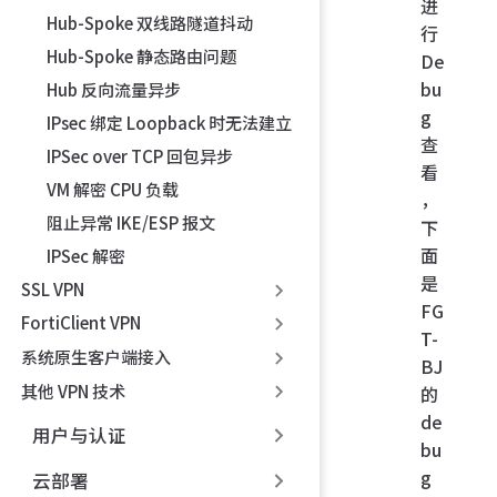
进
Hub-Spoke 双线路隧道抖动
行
Hub-Spoke 静态路由问题
De
bu
Hub 反向流量异步
g
IPsec 绑定 Loopback 时无法建立
查
IPSec over TCP 回包异步
看
VM 解密 CPU 负载
，
阻止异常 IKE/ESP 报文
下
面
IPSec 解密
是
SSL VPN
FG
FortiClient VPN
T-
系统原生客户端接入
BJ
其他 VPN 技术
的
de
用户与认证
bu
g
云部署