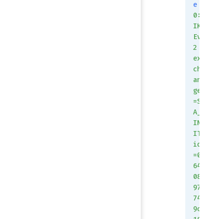
e
0:
IK
Ev
2
ex
ch
an
ge
=S
A_
IN
IT
id
=0
64
08
97
74
9c