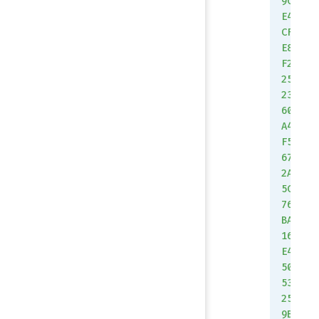
9C
E4
CF
E8
F2
25
23
60
A4
F5
67
2A
5C
76
BA
16
E4
50
53
25
9B