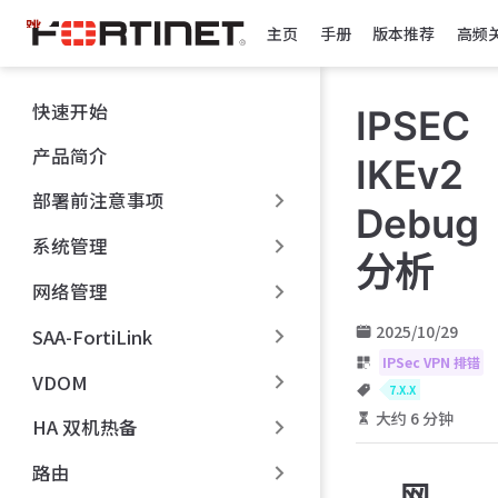
跳
主页
手册
版本推荐
高频
至
主
要
快速开始
IPSEC
內
容
产品简介
IKEv2
部署前注意事项
Debug
系统管理
分析
网络管理
2025/10/29
SAA-FortiLink
IPSec VPN 排错
VDOM
7.X.X
大约 6 分钟
HA 双机热备
路由
网