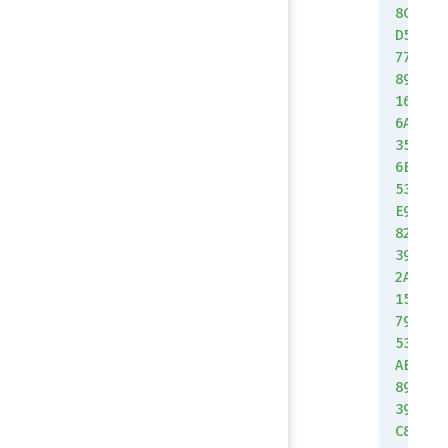
8C
D5
77
89
16
6A
35
6E
53
E9
82
39
2A
15
79
53
AE
89
39
C8