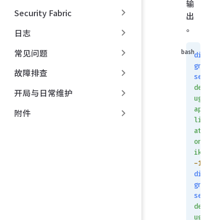
输
Security Fabric
出
。
日志
常见问题
dia
gno
故障排查
se
deb
开局与日常维护
ug
app
附件
lic
ati
on
ike
-1
dia
gno
se
deb
ug