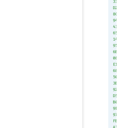
33
D2
8C
94
43
65
14
95
6B
08
E1
68
50
3B
92
D5
B0
9E
97
FB
A3