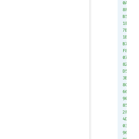
0A
8F
B5
1E
7B
1B
B7
F8
07
82
D5
3B
8C
66
90
85
2F
4D
03
96