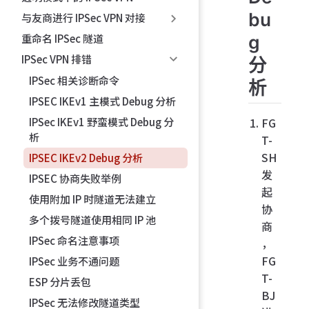
bu
与友商进行 IPSec VPN 对接
g
重命名 IPSec 隧道
IPSec VPN 排错
分
IPSec 相关诊断命令
析
IPSEC IKEv1 主模式 Debug 分析
IPSec IKEv1 野蛮模式 Debug 分
FG
析
T-
SH
IPSEC IKEv2 Debug 分析
发
IPSEC 协商失败举例
起
使用附加 IP 时隧道无法建立
协
多个拨号隧道使用相同 IP 池
商
IPSec 命名注意事项
，
FG
IPSec 业务不通问题
T-
ESP 分片丢包
BJ
IPSec 无法修改隧道类型