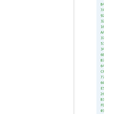
B4
7A
92
32
16
AA
37
53
34
6B
B7
64
CF
77
60
E5
26
B1
FD
01