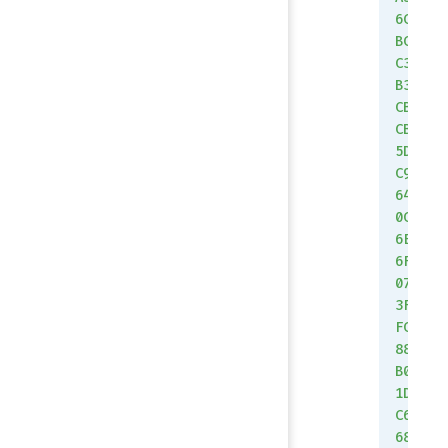
6C
BC
C3
B3
CB
CB
5D
C9
64
0C
6E
6F
07
3F
FC
88
B0
1D
C6
68