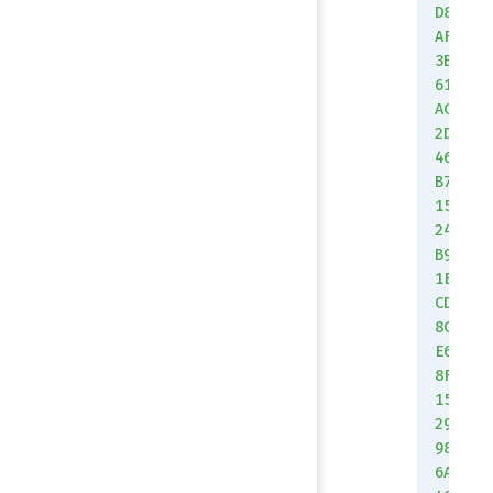
D8
AF
3B
61
AC
2D
46
B7
15
24
B9
1E
CD
8C
E6
8F
15
29
98
6A