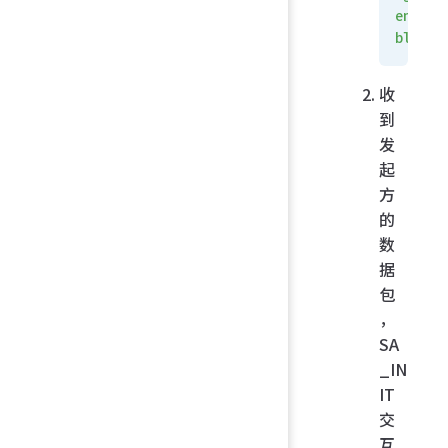
ena
ble
收
到
发
起
方
的
数
据
包
，
SA
_IN
IT
交
互