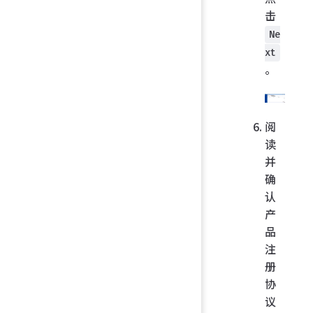
击
Ne
xt
。
阅
读
并
确
认
产
品
注
册
协
议