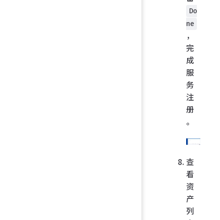
Do
ne
，
完
成
服
务
注
册
。
查
看
资
产
列