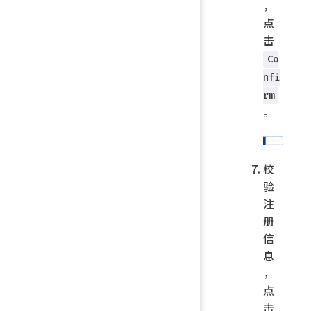
，
点
击
Co
nfi
rm
。
校
验
注
册
信
息
，
点
击