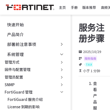
跳
主页
手册
版本推荐
高频
至
主
要
快速开始
服务注
內
容
产品简介
册步骤
部署前注意事项
2025/10/29
系统管理
服务指南
管理方式
7.X.X
固件与配置管理
小于 1 分钟
管理员配置
查
SNMP
看
FortiGuard 管理
产
FortiGuard 服务介绍
品
License 到期的影响
服