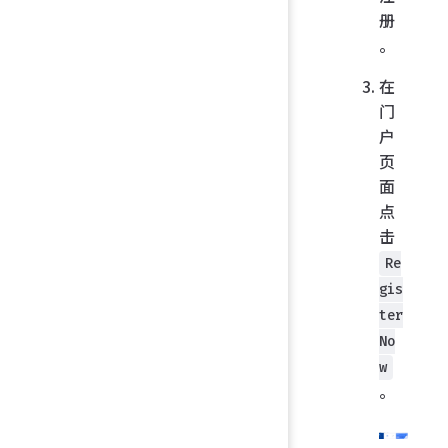
册
。
在
门
户
页
面
点
击
Re
gis
ter
No
w
。