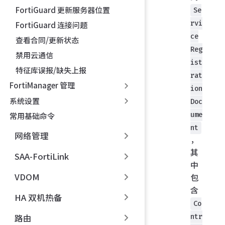
FortiGuard 更新服务器位置
Se
rvi
FortiGuard 连接问题
ce
查看合同/更新状态
Reg
禁用云通信
ist
特征库误报/缺失上报
rat
FortiManager 管理
ion
系统设置
Doc
ume
常用基础命令
nt
网络管理
，
其
SAA-FortiLink
中
VDOM
包
含
HA 双机热备
Co
路由
ntr