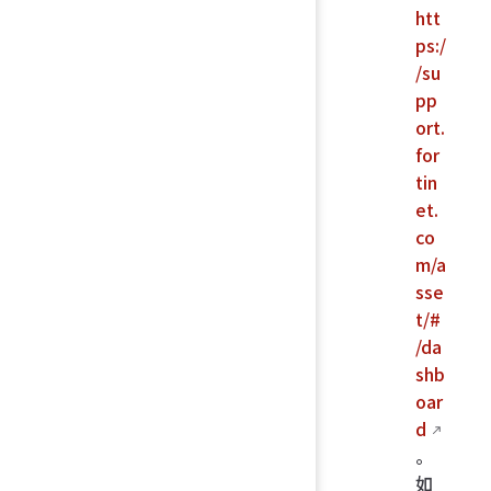
htt
ps:/
/su
pp
ort.
for
tin
et.
co
m/a
sse
t/#
/da
shb
oar
d
。
如