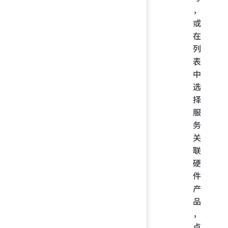
，
或
在
列
表
中
选
择
服
务
关
联
硬
件
产
品
，
点