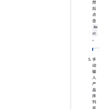
然
后
点
击
Ne
xt
。
手
动
输
入
产
品
序
列
号