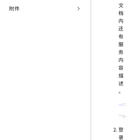
文
附件
档
内
还
有
服
务
内
容
描
述
。
登
录