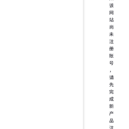
该
网
站
尚
未
注
册
账
号
，
请
先
完
成
新
产
品
注