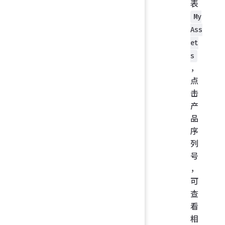
表
My
Ass
et
s
，
点
击
产
品
序
列
号
，
可
查
看
相