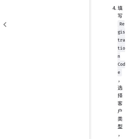
填
写
Re
gis
tra
tio
n
Cod
e
，
选
择
客
户
类
型
，