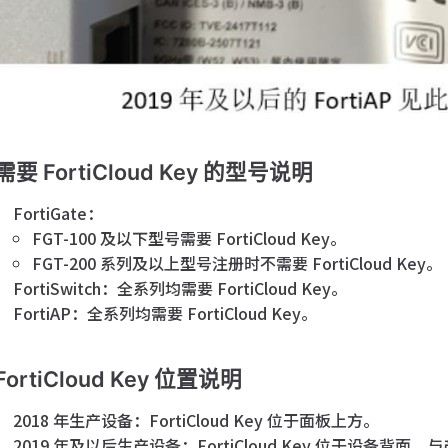
需要 FortiCloud Key 的型号说明
FortiGate：
FGT-100 及以下型号需要 FortiCloud Key。
FGT-200 系列及以上型号注册时不需要 FortiCloud Key。
FortiSwitch：全系列均需要 FortiCloud Key。
FortiAP：全系列均需要 FortiCloud Key。
FortiCloud Key 位置说明
2018 年生产设备：FortiCloud Key 位于面板上方。
2019 年及以后生产设备：FortiCloud Key 位于设备背