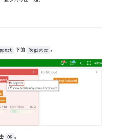
下的
。
pport
Register
点击
。
OK