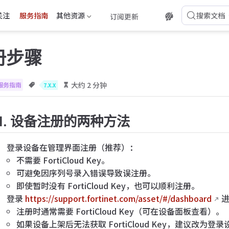
关注
服务指南
其他资源
搜索文档
订阅更新
册步骤
大约 2 分钟
服务指南
7.X.X
1. 设备注册的两种方法
登录设备在管理界面注册（推荐）：
不需要 FortiCloud Key。
可避免因序列号录入错误导致误注册。
即使暂时没有 FortiCloud Key，也可以顺利注册。
登录
https://support.fortinet.com/asset/#/dashboard
进
注册时通常需要 FortiCloud Key（可在设备面板查看）。
如果设备上架后无法获取 FortiCloud Key，建议改为