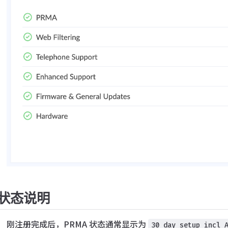
状态说明
刚注册完成后，PRMA 状态通常显示为
30 day setup incl 