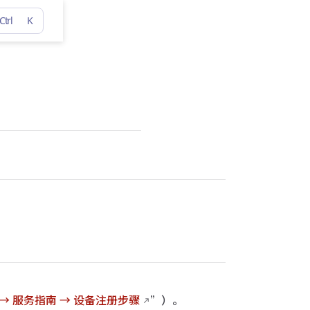
Ctrl
K
管理 → 服务指南 → 设备注册步骤
”）。