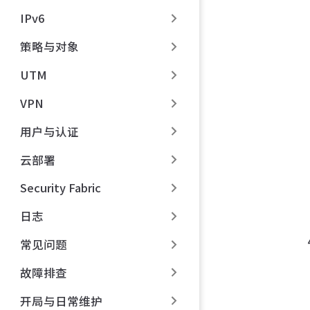
IPv6
策略与对象
UTM
VPN
用户与认证
云部署
Security Fabric
日志
常见问题
故障排查
开局与日常维护